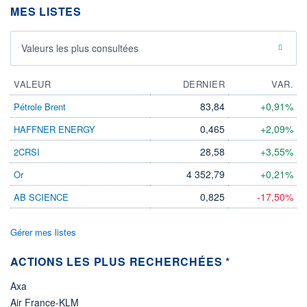
MES LISTES
LIMITE À LA
LIMITE À LA
BAISSE
HAUSSE
0,000
0,000
Valeurs les plus consultées
RENDEMENT
PER ESTIMÉ
ESTIMÉ 2026
2026
-
-
VALEUR
DERNIER
VAR.
DERNIER
DATE
DIVIDENDE
DERNIER
83,84
+0,91%
Pétrole Brent
DIVIDENDE
0,00 EUR
-
0,465
+2,09%
HAFFNER ENERGY
PROCHAIN
DIVIDENDE
28,58
+3,55%
2CRSI
-
4 352,79
+0,21%
Or
ÉLIGIBILITÉ
Non éligible
0,825
-17,50%
AB SCIENCE
Boursobank
Gérer mes listes
+ PORTEFEUILLE
+ LISTE
ACTIONS LES PLUS RECHERCHÉES *
Axa
Air France-KLM