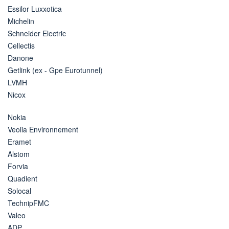
Essilor Luxxotica
Michelin
Schneider Electric
Cellectis
Danone
Getlink (ex - Gpe Eurotunnel)
LVMH
Nicox
Nokia
Veolia Environnement
Eramet
Alstom
Forvia
Quadient
Solocal
TechnipFMC
Valeo
ADP