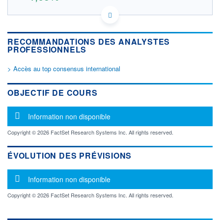
AU000000NHC7 OD8
DONNÉES TEMPS RÉEL
Politique d'exécution
RECOMMANDATIONS DES ANALYSTES
Cotation sur les autres places
PROFESSIONNELS
> Accès au top consensus international
3,28
3,26
OBJECTIF DE COURS
3,24
3,22
Message d'information
Information non disponible
3,20
Copyright © 2026 FactSet Research Systems Inc. All rights reserved.
OUVERTURE
CLÔTURE VEILLE
3,245
3,212
ÉVOLUTION DES PRÉVISIONS
+ HAUT
+ BAS
3,265
3,245
Message d'information
Information non disponible
VOLUME
CAPITAL ÉCHANGÉ
323
0,00%
Copyright © 2026 FactSet Research Systems Inc. All rights reserved.
VALORISATION
DERNIER ÉCHANGE
10.08.26 / 08:59:49