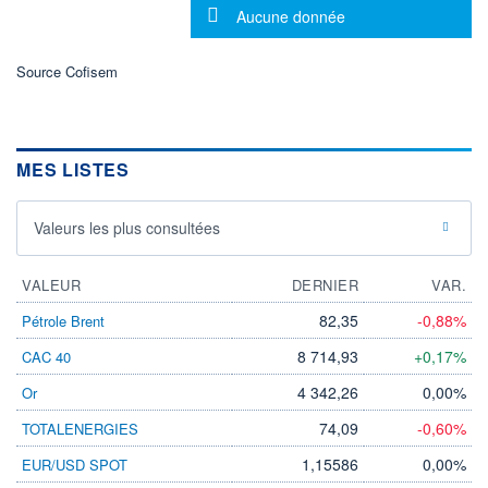
LIMITE À LA
LIMITE À LA
Message d'information
Aucune donnée
BAISSE
HAUSSE
389,800
0,000
Source Cofisem
RENDEMENT
PER ESTIMÉ
ESTIMÉ 2026
2026
-
-
DERNIER
ÉCHANGE
07.08.26 / 22:00:00
MES LISTES
ÉLIGIBILITÉ
Non éligible
Valeurs les plus consultées
Boursobank
VALEUR
+ PORTEFEUILLE
DERNIER
+ LISTE
VAR.
82,35
-0,88%
Pétrole Brent
8 714,93
+0,17%
CAC 40
4 342,26
0,00%
Or
74,09
-0,60%
TOTALENERGIES
1,15586
0,00%
EUR/USD SPOT