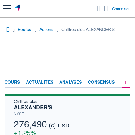
Menu
Connexion
Bourse
Actions
Chiffres clés ALEXANDER'S
COURS
ACTUALITÉS
ANALYSES
CONSENSUS
Chiffres-clés
SOCIÉTÉ
ALEXANDER'S
HISTORIQUE
NYSE
276,490
(c)
ACTIONNAIRES
USD
+1,25%