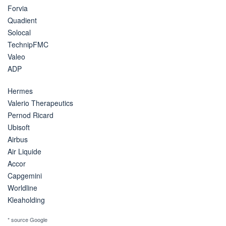
Forvia
Quadient
Solocal
TechnipFMC
Valeo
ADP
Hermes
Valerio Therapeutics
Pernod Ricard
Ubisoft
Airbus
Air Liquide
Accor
Capgemini
Worldline
Kleaholding
* source Google