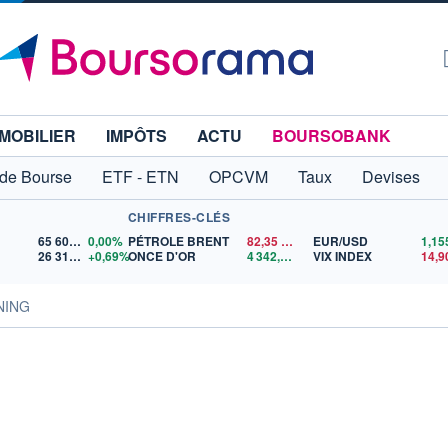
MOBILIER
IMPÔTS
ACTU
BOURSOBANK
 de Bourse
ETF - ETN
OPCVM
Taux
Devises
CHIFFRES-CLÉS
65 606,71
0,00%
PÉTROLE BRENT
82,35
$US
EUR/USD
26 319,45
+0,69%
ONCE D'OR
4 342,26
$US
VIX INDEX
14,9
INING