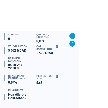
VOLUME
CAPITAL
ÉCHANGÉ
0
0,00%
VALORISATION
CAPI.
BOURSIÈRE
5 052 MCAD
5 595 MCAD
DERNIER
ÉCHANGE
04.08.26 /
22:00:00
RENDEMENT
PER ESTIMÉ
ESTIMÉ 2026
2026
0,67%
5,63
ÉLIGIBILITÉ
Non éligible
Boursobank