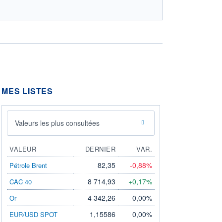
MES LISTES
Valeurs les plus consultées
VALEUR
DERNIER
VAR.
82,35
-0,88%
Pétrole Brent
8 714,93
+0,17%
CAC 40
4 342,26
0,00%
Or
1,15586
0,00%
EUR/USD SPOT