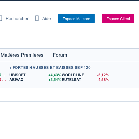
Rechercher
Aide
Espace Membre
Espace Client
Matières Premières
Forum
+ FORTES HAUSSES ET BAISSES SBF 120
1,1559
$US
UBISOFT
+4,43%
WORLDLINE
-5,12%
0
$US
ABIVAX
+3,54%
EUTELSAT
-4,58%