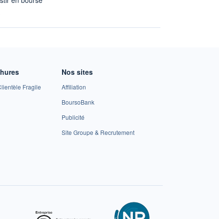
A
chures
Nos sites
lientèle Fragile
Affiliation
BoursoBank
Publicité
Site Groupe & Recrutement