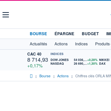
Menu
BOURSE
ÉPARGNE
BUDGET
IM
Actualités
Actions
Indices
Produits
CAC 40
INDICES
8 714,93
DOW JONES
54 036,93
+0,28%
NIKKEI
NASDAQ
26 690,62
+1,30%
DAX
+0,17%
Bourse
Actions
Chiffres clés ORLA M