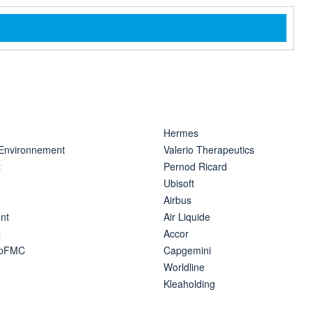
rmation
Hermes
 Environnement
Valerio Therapeutics
t
Pernod Ricard
Ubisoft
Airbus
nt
Air Liquide
l
Accor
ipFMC
Capgemini
Worldline
Kleaholding