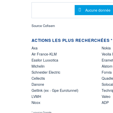
Message d'info
Aucune donnée
Source Cofisem
ACTIONS LES PLUS RECHERCHÉES *
Axa
Nokia
Air France-KLM
Veolia
Essilor Luxxotica
Erame
Michelin
Alstom
Schneider Electric
Forvia
Cellectis
Quadie
Danone
Soloca
Getlink (ex - Gpe Eurotunnel)
Techn
LVMH
Valeo
Nicox
ADP
* source Google