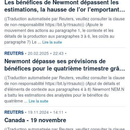
Les bénéfices de Newmont dépassent les
estimations, la hausse de l'or l'emportant…
((Traduction automatisée par Reuters, veuillez consulter la clause
de non-responsabilité https://bit.ly/rtrsauto)) (Ajoute le
mouvement des actions au paragraphe 1, le contexte et les
détails de la production aux paragraphes 3 à 6, les coûts au
paragraphe 7) Le ...
Lire la suite
information fournie par
REUTERS
•
20.02.2025
•
22:43
•
Newmont dépasse ses prévisions de
bénéfices pour le quatrième trimestre grâ…
((Traduction automatisée par Reuters, veuillez consulter la clause
de non-responsabilité https://bit.ly/rtrsauto)) (Ajout de détails et
d'éléments de contexte aux paragraphes 4 à 8) Newmont NEM.N
a battu les estimations des analystes pour le bénéfice du
quatrième ...
Lire la suite
information fournie par
REUTERS
•
19.11.2024
•
14:11
•
Canada - 19 novembre
((Traduction automatisée par Reuters, veuillez consulter la clause