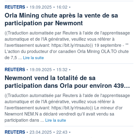
ESTIMÉ 2026
2026
information fournie par
REUTERS
•
19.09.2025
•
16:02
•
0,67%
5,63
Orla Mining chute après la vente de sa
DERNIER
DATE
participation par Newmont
DIVIDENDE
DERNIER
DIVIDENDE
0,00 CAD
-
((Traduction automatisée par Reuters à l'aide de l'apprentissage
automatique et de l'IA générative, veuillez vous référer à
PROCHAIN
DIVIDENDE
l'avertissement suivant: https://bit.ly/rtrsauto)) 19 septembre - **
-
L'action du producteur d'or canadien Orla Mining OLA.TO chute
de 7,5 ...
Lire la suite
ÉLIGIBILITÉ
Non éligible
Boursobank
information fournie par
REUTERS
•
19.09.2025
•
15:32
•
Newmont vend la totalité de sa
+ PORTEFEUILLE
+ LISTE
participation dans Orla pour environ 439…
((Traduction automatisée par Reuters à l'aide de l'apprentissage
automatique et de l'IA générative, veuillez vous référer à
l'avertissement suivant: https://bit.ly/rtrsauto)) Le mineur d'or
Newmont NEM.N a déclaré vendredi qu'il avait vendu sa
participation dans ...
Lire la suite
information fournie par
REUTERS
•
23.04.2025
•
22:43
•