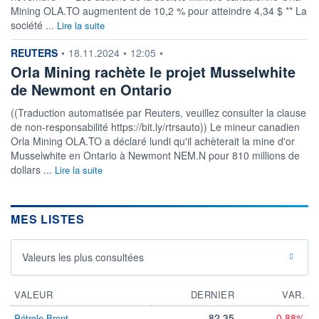
Mining OLA.TO augmentent de 10,2 % pour atteindre 4,34 $ ** La
société ...
Lire la suite
information fournie par
REUTERS
•
18.11.2024
•
12:05
•
Orla Mining rachète le projet Musselwhite
de Newmont en Ontario
((Traduction automatisée par Reuters, veuillez consulter la clause
de non-responsabilité https://bit.ly/rtrsauto)) Le mineur canadien
Orla Mining OLA.TO a déclaré lundi qu'il achèterait la mine d'or
Musselwhite en Ontario à Newmont NEM.N pour 810 millions de
dollars ...
Lire la suite
MES LISTES
Valeurs les plus consultées
VALEUR
DERNIER
VAR.
82,35
-0,88%
Pétrole Brent