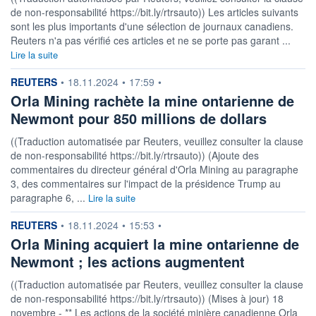
de non-responsabilité https://bit.ly/rtrsauto)) Les articles suivants
sont les plus importants d'une sélection de journaux canadiens.
Reuters n'a pas vérifié ces articles et ne se porte pas garant ...
Lire la suite
information fournie par
REUTERS
•
18.11.2024
•
17:59
•
Orla Mining rachète la mine ontarienne de
Newmont pour 850 millions de dollars
((Traduction automatisée par Reuters, veuillez consulter la clause
de non-responsabilité https://bit.ly/rtrsauto)) (Ajoute des
commentaires du directeur général d'Orla Mining au paragraphe
3, des commentaires sur l'impact de la présidence Trump au
paragraphe 6, ...
Lire la suite
information fournie par
REUTERS
•
18.11.2024
•
15:53
•
Orla Mining acquiert la mine ontarienne de
Newmont ; les actions augmentent
((Traduction automatisée par Reuters, veuillez consulter la clause
de non-responsabilité https://bit.ly/rtrsauto)) (Mises à jour) 18
novembre - ** Les actions de la société minière canadienne Orla