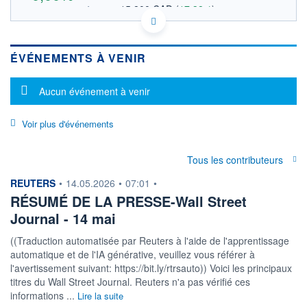
15,800 CAD
(
17,38%
)
OUVERTURE THÉORIQUE
8,353 EUR
VALEUR INDICATIVE
CA68634K1066 OLA
DONNÉES TEMPS DIFFÉRÉ
ÉVÉNEMENTS À VENIR
Politique d'exécution
Cotation sur les autres places
Message d'information
Aucun événement à venir
OUVERTURE
CLÔTURE VEILLE
0,000
13,460
Voir plus d'événements
+ HAUT
+ BAS
0,000
0,000
Tous les contributeurs
VOLUME
CAPITAL ÉCHANGÉ
0
0,00%
information fournie par
REUTERS
•
14.05.2026
•
07:01
•
VALORISATION
CAPI.
RÉSUMÉ DE LA PRESSE-Wall Street
BOURSIÈRE
5 052 MCAD
5 595 MCAD
Journal - 14 mai
DERNIER ÉCHANGE
((Traduction automatisée par Reuters à l'aide de l'apprentissage
04.08.26 / 22:00:00
automatique et de l'IA générative, veuillez vous référer à
LIMITE À LA
LIMITE À LA
l'avertissement suivant: https://bit.ly/rtrsauto)) Voici les principaux
BAISSE
HAUSSE
titres du Wall Street Journal. Reuters n'a pas vérifié ces
1,913
133,910
informations ...
Lire la suite
RENDEMENT
PER ESTIMÉ