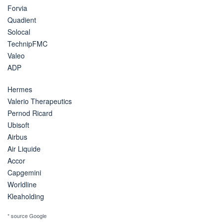
Forvia
Quadient
Solocal
TechnipFMC
Valeo
ADP
Hermes
Valerio Therapeutics
Pernod Ricard
Ubisoft
Airbus
Air Liquide
Accor
Capgemini
Worldline
Kleaholding
* source Google