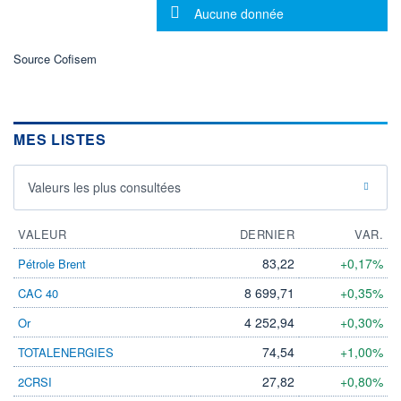
Message d'information
Aucune donnée
ÉLIGIBILITÉ
Non éligible
Boursobank
Source Cofisem
+ PORTEFEUILLE
+ LISTE
MES LISTES
Valeurs les plus consultées
VALEUR
DERNIER
VAR.
83,22
+0,17%
Pétrole Brent
8 699,71
+0,35%
CAC 40
4 252,94
+0,30%
Or
74,54
+1,00%
TOTALENERGIES
27,82
+0,80%
2CRSI