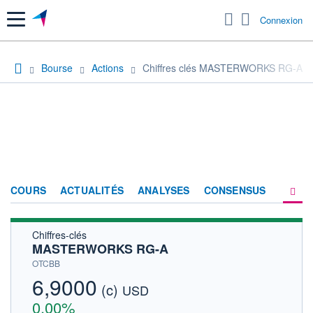
Menu
Connexion
Bourse
Actions
Chiffres clés MASTERWORKS RG-A
COURS
ACTUALITÉS
ANALYSES
CONSENSUS
Chiffres-clés
SOCIÉTÉ
MASTERWORKS RG-A
HISTORIQUE
OTCBB
6,9000
(c)
ACTIONNAIRES
USD
0,00%