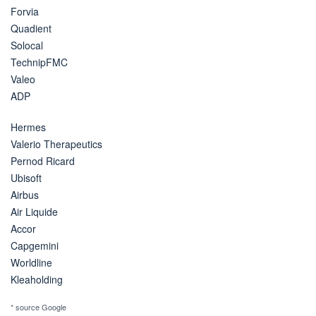
Forvia
Quadient
Solocal
TechnipFMC
Valeo
ADP
Hermes
Valerio Therapeutics
Pernod Ricard
Ubisoft
Airbus
Air Liquide
Accor
Capgemini
Worldline
Kleaholding
* source Google