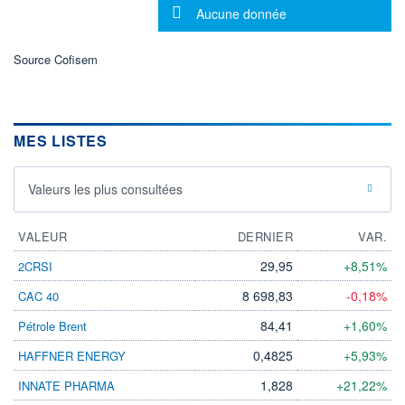
Message d'information
Aucune donnée
ÉLIGIBILITÉ
Non éligible
Boursobank
Source Cofisem
+ PORTEFEUILLE
+ LISTE
MES LISTES
Valeurs les plus consultées
VALEUR
DERNIER
VAR.
29,95
+8,51%
2CRSI
8 698,83
-0,18%
CAC 40
84,41
+1,60%
Pétrole Brent
0,4825
+5,93%
HAFFNER ENERGY
1,828
+21,22%
INNATE PHARMA