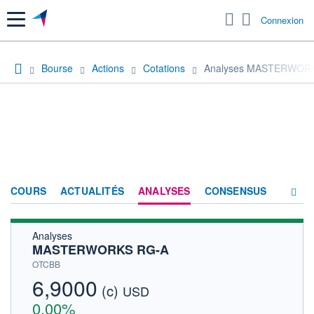
Menu
Connexion
Bourse
Actions
Cotations
Analyses MASTERWOR
COURS
ACTUALITÉS
ANALYSES
CONSENSUS
Analyses
SOCIÉTÉ
MASTERWORKS RG-A
HISTORIQUE
OTCBB
6,9000
(c)
ACTIONNAIRES
USD
0,00%