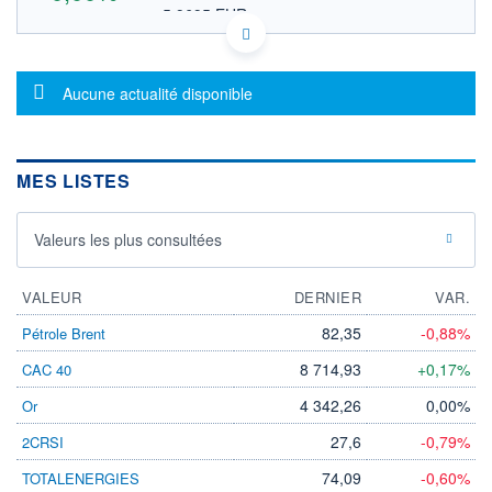
5,9695 EUR
VALEUR INDICATIVE
US57646R1005 MSWGS
DONNÉES TEMPS DIFFÉRÉ
Message d'information
Politique d'exécution
Aucune actualité disponible
Cotation sur les autres places
OUVERTURE
CLÔTURE VEILLE
0,0000
6,9000
MES LISTES
+ HAUT
+ BAS
0,0000
0,0000
Valeurs les plus consultées
VOLUME
CAPITAL ÉCHANGÉ
0
0,00%
VALORISATION
VALEUR
DERNIER
VAR.
LIMITE À LA
LIMITE À LA
82,35
-0,88%
Pétrole Brent
BAISSE
HAUSSE
0,0000
0,0000
8 714,93
+0,17%
CAC 40
RENDEMENT
PER ESTIMÉ
4 342,26
0,00%
Or
ESTIMÉ 2026
2026
-
-
27,6
-0,79%
2CRSI
DERNIER
ÉCHANGE
74,09
-0,60%
TOTALENERGIES
26.01.26 / 15:32:22