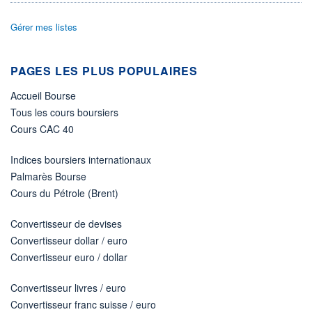
ÉLIGIBILITÉ
Gérer mes listes
Non éligible
Boursobank
PAGES LES PLUS POPULAIRES
+ PORTEFEUILLE
+ LISTE
Accueil Bourse
Tous les cours boursiers
Cours CAC 40
Indices boursiers internationaux
Palmarès Bourse
Cours du Pétrole (Brent)
Convertisseur de devises
Convertisseur dollar / euro
Convertisseur euro / dollar
Convertisseur livres / euro
Convertisseur franc suisse / euro