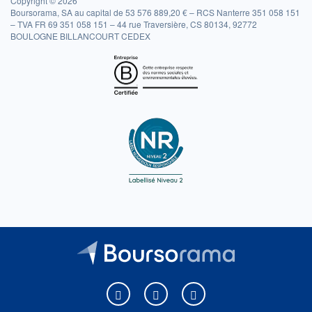
Copyright © 2026
Boursorama, SA au capital de 53 576 889,20 € – RCS Nanterre 351 058 151
– TVA FR 69 351 058 151 – 44 rue Traversière, CS 80134, 92772
BOULOGNE BILLANCOURT CEDEX
Boursorama sur Facebook
Boursorama sur X
Boursorama sur Youtu