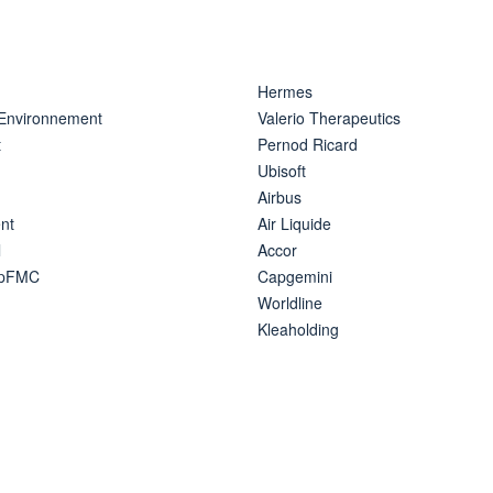
Hermes
 Environnement
Valerio Therapeutics
t
Pernod Ricard
Ubisoft
Airbus
nt
Air Liquide
l
Accor
ipFMC
Capgemini
Worldline
Kleaholding