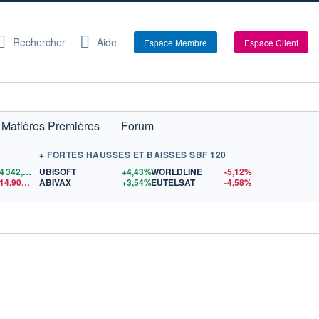
Rechercher
Aide
Espace Membre
Espace Client
Matières Premières
Forum
+ FORTES HAUSSES ET BAISSES SBF 120
4 342,26
$US
UBISOFT
+4,43%
WORLDLINE
-5,12%
14,90
$US
ABIVAX
+3,54%
EUTELSAT
-4,58%