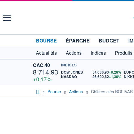
Menu
BOURSE
ÉPARGNE
BUDGET
IM
Actualités
Actions
Indices
Produits
CAC 40
INDICES
8 714,93
DOW JONES
54 036,93
+0,28%
NASDAQ
26 690,62
+1,30%
NIKK
+0,17%
Bourse
Actions
Chiffres clés BOLIVA