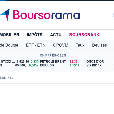
MOBILIER
IMPÔTS
ACTU
BOURSOBANK
 de Bourse
ETF - ETN
OPCVM
Taux
Devises
CHIFFRES-CLÉS
EURO STOXX 50
6 523,86
+0,33%
PÉTROLE BRENT
82,35
$US
ONCE D'OR
EI
65 606,71
0,00%
EUR/USD
1,1559
$US
VIX INDEX
R MINING