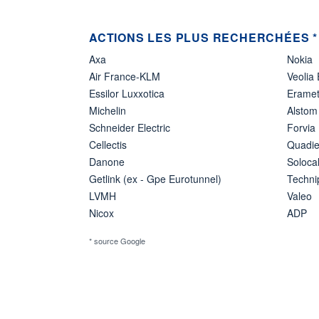
ACTIONS LES PLUS RECHERCHÉES *
Axa
Nokia
Air France-KLM
Veolia
Essilor Luxxotica
Erame
Michelin
Alstom
Schneider Electric
Forvia
Cellectis
Quadie
Danone
Soloca
Getlink (ex - Gpe Eurotunnel)
Techn
LVMH
Valeo
Nicox
ADP
* source Google