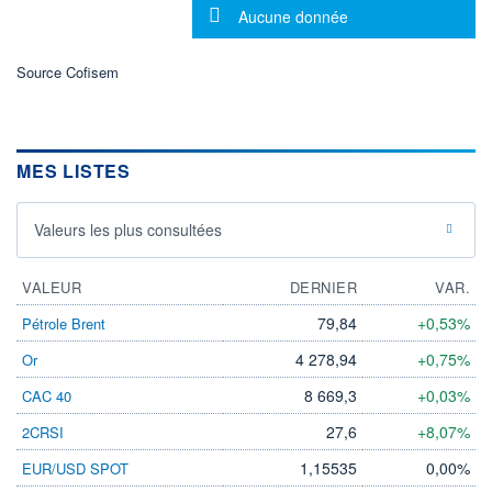
Message d'information
Aucune donnée
LIMITE À LA
LIMITE À LA
BAISSE
HAUSSE
0,000
0,000
Source Cofisem
RENDEMENT
PER ESTIMÉ
ESTIMÉ 2026
2026
-
-
DERNIER
DATE
MES LISTES
DIVIDENDE
DERNIER
DIVIDENDE
0,00 GBX
-
Valeurs les plus consultées
PROCHAIN
DIVIDENDE
-
VALEUR
DERNIER
VAR.
ÉLIGIBILITÉ
Non éligible
79,84
+0,53%
Pétrole Brent
Boursobank
4 278,94
+0,75%
Or
+ PORTEFEUILLE
+ LISTE
8 669,3
+0,03%
CAC 40
27,6
+8,07%
2CRSI
1,15535
0,00%
EUR/USD SPOT