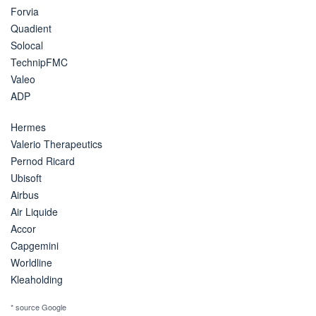
Forvia
Quadient
Solocal
TechnipFMC
Valeo
ADP
Hermes
Valerio Therapeutics
Pernod Ricard
Ubisoft
Airbus
Air Liquide
Accor
Capgemini
Worldline
Kleaholding
* source Google