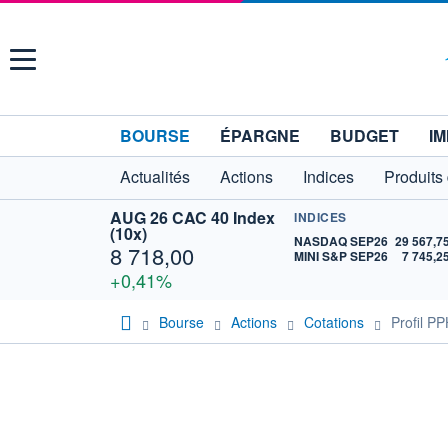
Menu
BOURSE
ÉPARGNE
BUDGET
IM
Actualités
Actions
Indices
Produits
AUG 26 CAC 40 Index
INDICES
(10x)
NASDAQ SEP26
29 567,7
8 718,00
MINI S&P SEP26
7 745,2
+0,41%
Bourse
Actions
Cotations
Profil 