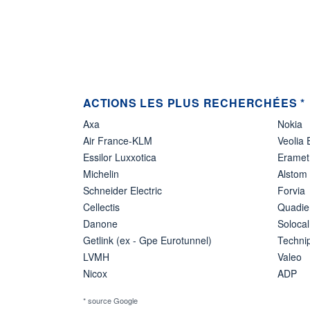
ACTIONS LES PLUS RECHERCHÉES *
Axa
Nokia
Air France-KLM
Veolia
Essilor Luxxotica
Eramet
Michelin
Alstom
Schneider Electric
Forvia
Cellectis
Quadie
Danone
Solocal
Getlink (ex - Gpe Eurotunnel)
Techn
LVMH
Valeo
Nicox
ADP
* source Google