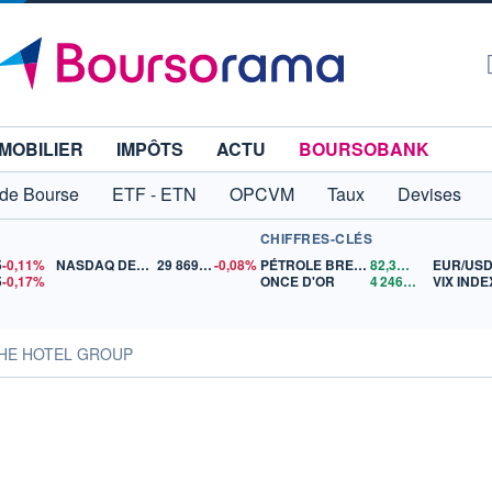
MOBILIER
IMPÔTS
ACTU
BOURSOBANK
 de Bourse
ETF - ETN
OPCVM
Taux
Devises
CHIFFRES-CLÉS
5
-0,11%
NASDAQ DEC26
29 869,50
-0,08%
PÉTROLE BRENT
82,36
$US
EUR/US
5
-0,17%
ONCE D'OR
4 246,91
$US
VIX INDE
PPHE HOTEL GROUP