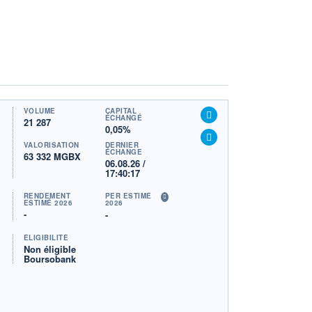
VOLUME
CAPITAL
ÉCHANGÉ
21 287
0,05%
VALORISATION
DERNIER
ÉCHANGE
63 332 MGBX
06.08.26 /
17:40:17
RENDEMENT
PER ESTIMÉ
ESTIMÉ 2026
2026
-
-
ÉLIGIBILITÉ
Non éligible
Boursobank