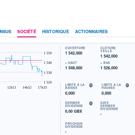
NSUS
SOCIÉTÉ
HISTORIQUE
ACTIONNAIRES
OUVERTURE
CLÔTURE
VEILLE
1 542,000
1 550
1 542,000
+ HAUT
+ BAS
1 540
1 548,000
1 526,000
1 530
1 520
LIMITE À LA
LIMITE À LA
12h11
14h52
17h33
BAISSE
HAUSSE
0,000
0,000
DERNIER
DATE
DIVIDENDE
DERNIER
DIVIDENDE
0,00 GBX
-
PROCHAIN
DIVIDENDE
-