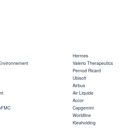
Hermes
 Environnement
Valerio Therapeutics
Pernod Ricard
Ubisoft
Airbus
nt
Air Liquide
Accor
ipFMC
Capgemini
Worldline
Kleaholding