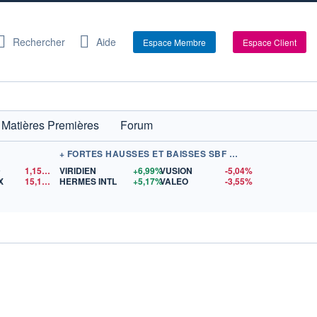
Rechercher
Aide
Espace Membre
Espace Client
Matières Premières
Forum
+ FORTES HAUSSES ET BAISSES SBF 120
D
1,1524
$US
VIRIDIEN
+6,99%
VUSION
-5,04%
X
15,18
$US
HERMES INTL
+5,17%
VALEO
-3,55%