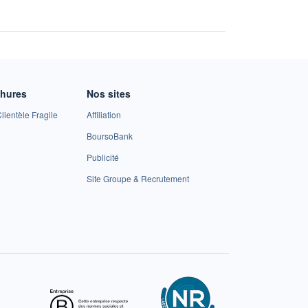
A
chures
Nos sites
lientèle Fragile
Affiliation
BoursoBank
Publicité
Site Groupe & Recrutement