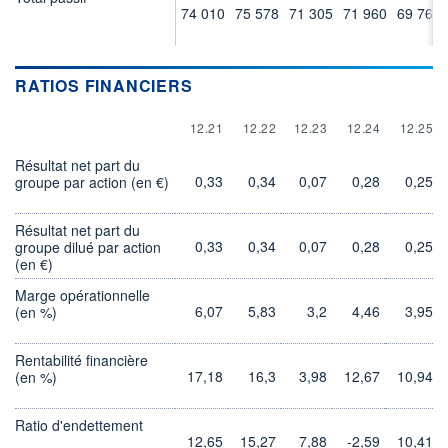
74 010
75 578
71 305
71 960
69 763
RATIOS FINANCIERS
12.21
12.22
12.23
12.24
12.25
Résultat net part du
0,33
0,34
0,07
0,28
0,25
groupe par action (en €)
Résultat net part du
0,33
0,34
0,07
0,28
0,25
groupe dilué par action
(en €)
Marge opérationnelle
6,07
5,83
3,2
4,46
3,95
(en %)
Rentabilité financière
17,18
16,3
3,98
12,67
10,94
(en %)
Ratio d'endettement
12,65
15,27
7,88
-2,59
10,41