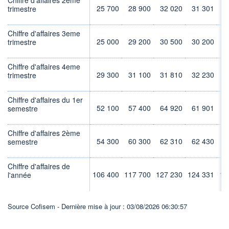
25 700
28 900
32 020
31 301
3
trimestre
Chiffre d'affaires 3eme
25 000
29 200
30 500
30 200
3
trimestre
Chiffre d'affaires 4eme
29 300
31 100
31 810
32 230
3
trimestre
Chiffre d'affaires du 1er
52 100
57 400
64 920
61 901
6
semestre
Chiffre d'affaires 2ème
54 300
60 300
62 310
62 430
6
semestre
Chiffre d'affaires de
106 400
117 700
127 230
124 331
12
l'année
Source Cofisem - Dernière mise à jour : 03/08/2026 06:30:57