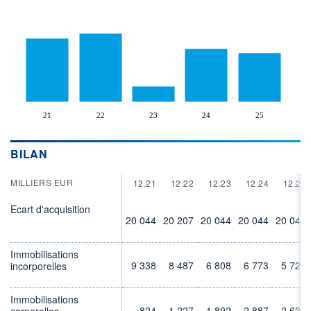
21
22
23
24
25
BILAN
MILLIERS EUR
12.21
12.22
12.23
12.24
12.25
Ecart d'acquisition
20 044
20 207
20 044
20 044
20 044
Immobilisations
9 338
8 487
6 808
6 773
5 728
incorporelles
Immobilisations
824
1 227
1 892
2 887
2 630
corporelles