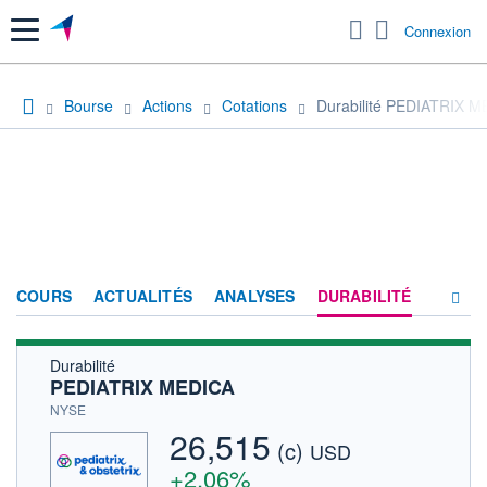
Menu
Connexion
Bourse
Actions
Cotations
Durabilité PEDIATRIX 
COURS
ACTUALITÉS
ANALYSES
DURABILITÉ
Durabilité
CONSENSUS
PEDIATRIX MEDICA
SOCIÉTÉ
NYSE
26,515
(c)
HISTORIQUE
USD
+2,06%
ACTIONNAIRES