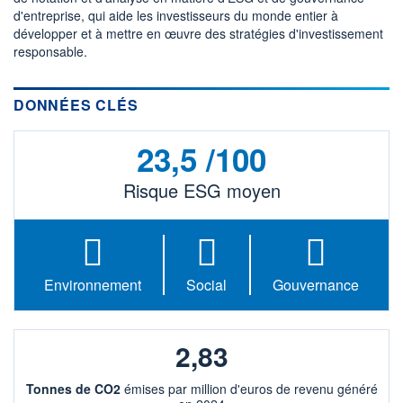
2 069 MUSD
d'entreprise, qui aide les investisseurs du monde entier à
développer et à mettre en œuvre des stratégies d'investissement
LIMITE À LA
LIMITE À LA
BAISSE
HAUSSE
responsable.
50,860
0,000
RENDEMENT
PER ESTIMÉ
ESTIMÉ 2026
2026
DONNÉES CLÉS
-
11,63
DERNIER
23,5 /100
ÉCHANGE
06.08.26 / 22:00:00
Risque ESG moyen
ÉLIGIBILITÉ
RISQUE ESG
BOURSOVIE LUX
23,5/100 (moyen)
+ PORTEFEUILLE
+ LISTE
Environnement
Social
Gouvernance
2,83
Tonnes de CO2
émises par million d'euros de revenu généré