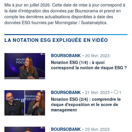
Mis à jour en juillet 2026. Cette date de mise à jour correspond à
la date d'intégration des données par Boursorama et prend en
compte les dernières actualisations disponibles à date des
données ESG fournies par Morningstar / Sustainalytics.
LA NOTATION ESG EXPLIQUÉE EN VIDÉO
information fournie par
BOURSOBANK
•
20 févr. 2023
Notation ESG (1/4) : à quoi
correspond la notion de risque ESG ?
information fournie par
BOURSOBANK
•
21 févr. 2023
•
1
Notation ESG (2/4) : comprendre le
risque d'exposition et le score de
management
information fournie par
BOURSOBANK
•
23 févr. 2023