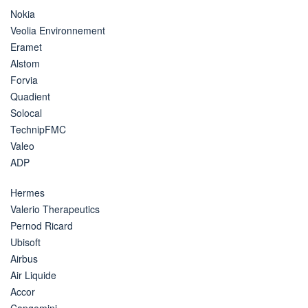
Nokia
Veolia Environnement
Eramet
Alstom
Forvia
Quadient
Solocal
TechnipFMC
Valeo
ADP
Hermes
Valerio Therapeutics
Pernod Ricard
Ubisoft
Airbus
Air Liquide
Accor
Capgemini