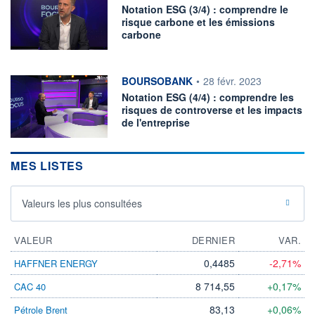
Notation ESG (3/4) : comprendre le
risque carbone et les émissions
carbone
information fournie par
BOURSOBANK
•
28 févr. 2023
Notation ESG (4/4) : comprendre les
risques de controverse et les impacts
de l'entreprise
MES LISTES
Valeurs les plus consultées
VALEUR
DERNIER
VAR.
0,4485
-2,71%
HAFFNER ENERGY
8 714,55
+0,17%
CAC 40
83,13
+0,06%
Pétrole Brent