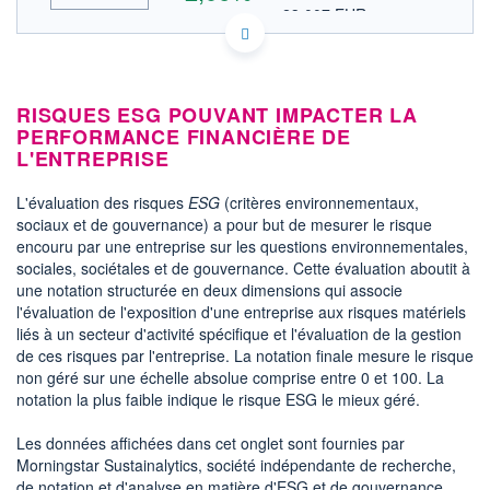
23,007 EUR
VALEUR INDICATIVE
US58502B1061 MD
DONNÉES TEMPS DIFFÉRÉ
Politique d'exécution
RISQUES ESG POUVANT IMPACTER LA
Cotation sur les autres places
PERFORMANCE FINANCIÈRE DE
L'ENTREPRISE
27,0
26,5
L'évaluation des risques
ESG
(critères environnementaux,
sociaux et de gouvernance) a pour but de mesurer le risque
26,0
encouru par une entreprise sur les questions environnementales,
sociales, sociétales et de gouvernance. Cette évaluation aboutit à
25,5
17h46
19h53
une notation structurée en deux dimensions qui associe
l'évaluation de l'exposition d'une entreprise aux risques matériels
OUVERTURE
CLÔTURE VEILLE
liés à un secteur d'activité spécifique et l'évaluation de la gestion
0,000
25,980
de ces risques par l'entreprise. La notation finale mesure le risque
+ HAUT
+ BAS
non géré sur une échelle absolue comprise entre 0 et 100. La
26,695
0,000
notation la plus faible indique le risque ESG le mieux géré.
VOLUME
CAPITAL ÉCHANGÉ
417 666
0,51%
Les données affichées dans cet onglet sont fournies par
VALORISATION
CAPI.
Morningstar Sustainalytics, société indépendante de recherche,
BOURSIÈRE
2 177 MUSD
de notation et d'analyse en matière d'ESG et de gouvernance