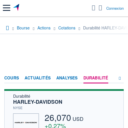
Menu
Connexion
Bourse
Actions
Cotations
Durabilité HARLEY-DAV
COURS
ACTUALITÉS
ANALYSES
DURABILITÉ
Durabilité
CONSENSUS
HARLEY-DAVIDSON
SOCIÉTÉ
NYSE
26,070
FORUM
USD
+0,27%
HISTORIQUE