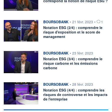
correspond la notion de risque ESG ?
information fournie par
BOURSOBANK
•
21 févr. 2023
•
1
Notation ESG (2/4) : comprendre le
risque d'exposition et le score de
management
information fournie par
BOURSOBANK
•
23 févr. 2023
Notation ESG (3/4) : comprendre le
risque carbone et les émissions
carbone
information fournie par
BOURSOBANK
•
28 févr. 2023
Notation ESG (4/4) : comprendre les
risques de controverse et les impacts
de l'entreprise