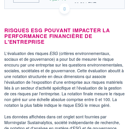
22,584 EUR
VALEUR INDICATIVE
ACTIONNAIRES
US4128221086 HOG
DONNÉES TEMPS DIFFÉRÉ
Politique d'exécution
RISQUES ESG POUVANT IMPACTER LA
Cotation sur les autres places
PERFORMANCE FINANCIÈRE DE
L'ENTREPRISE
26,2
26,0
L'évaluation des risques
ESG
(critères environnementaux,
25,8
sociaux et de gouvernance) a pour but de mesurer le risque
25,6
encouru par une entreprise sur les questions environnementales,
sociales, sociétales et de gouvernance. Cette évaluation aboutit à
25,4
17h40
19h49
21h58
une notation structurée en deux dimensions qui associe
l'évaluation de l'exposition d'une entreprise aux risques matériels
OUVERTURE
CLÔTURE VEILLE
liés à un secteur d'activité spécifique et l'évaluation de la gestion
25,825
26,000
de ces risques par l'entreprise. La notation finale mesure le risque
+ HAUT
+ BAS
non géré sur une échelle absolue comprise entre 0 et 100. La
26,090
25,600
notation la plus faible indique le risque ESG le mieux géré.
VOLUME
CAPITAL ÉCHANGÉ
411 745
0,40%
Les données affichées dans cet onglet sont fournies par
VALORISATION
CAPI.
Morningstar Sustainalytics, société indépendante de recherche,
BOURSIÈRE
2 713 MUSD
de notation et d'analyse en matière d'ESG et de gouvernance