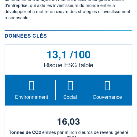
2 732 MUSD
d'entreprise, qui aide les investisseurs du monde entier à
développer et à mettre en œuvre des stratégies d'investissement
LIMITE À LA
LIMITE À LA
BAISSE
HAUSSE
responsable.
41,000
0,000
RENDEMENT
PER ESTIMÉ
ESTIMÉ 2026
2026
DONNÉES CLÉS
2,92%
40,96
DERNIER
13,1 /100
ÉCHANGE
10.08.26 / 21:59:12
Risque ESG faible
ÉLIGIBILITÉ
RISQUE ESG
BOURSOVIE LUX
13,1/100 (faible)
+ PORTEFEUILLE
+ LISTE
Environnement
Social
Gouvernance
16,03
Tonnes de CO2
émises par million d'euros de revenu généré