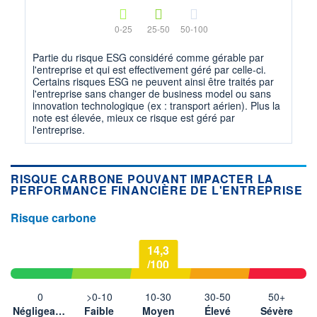
0-25
25-50
50-100
Partie du risque ESG considéré comme gérable par
l'entreprise et qui est effectivement géré par celle-ci.
Certains risques ESG ne peuvent ainsi être traités par
l'entreprise sans changer de business model ou sans
innovation technologique (ex : transport aérien). Plus la
note est élevée, mieux ce risque est géré par
l'entreprise.
RISQUE CARBONE POUVANT IMPACTER LA
PERFORMANCE FINANCIÈRE DE L'ENTREPRISE
Risque carbone
14,3
/100
0
>0-10
10-30
30-50
50+
Négligeable
Faible
Moyen
Élevé
Sévère