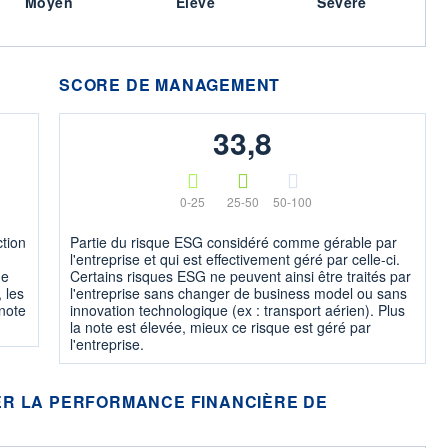
Moyen
Élevé
Sévère
SCORE DE MANAGEMENT
33,8
0-25
25-50
50-100
ction
Partie du risque ESG considéré comme gérable par
l'entreprise et qui est effectivement géré par celle-ci.
ne
Certains risques ESG ne peuvent ainsi être traités par
 les
l'entreprise sans changer de business model ou sans
 note
innovation technologique (ex : transport aérien). Plus
la note est élevée, mieux ce risque est géré par
l'entreprise.
R LA PERFORMANCE FINANCIÈRE DE