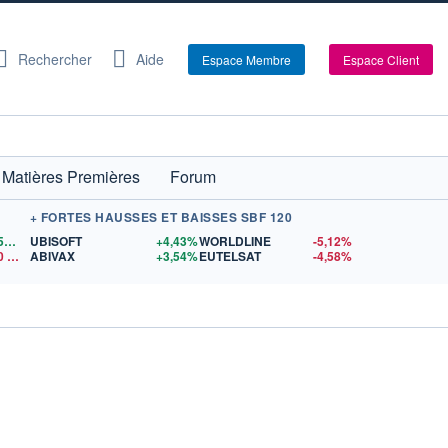
Rechercher
Aide
Espace Membre
Espace Client
Matières Premières
Forum
+ FORTES HAUSSES ET BAISSES SBF 120
1,1559
$US
UBISOFT
+4,43%
WORLDLINE
-5,12%
0
$US
ABIVAX
+3,54%
EUTELSAT
-4,58%