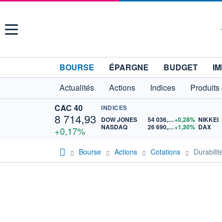
Menu
BOURSE
ÉPARGNE
BUDGET
IM
Actualités
Actions
Indices
Produits
CAC 40
INDICES
8 714,93
DOW JONES
54 036,93
+0,28%
NIKKEI
NASDAQ
26 690,62
+1,30%
DAX
+0,17%
Bourse
Actions
Cotations
Durabil