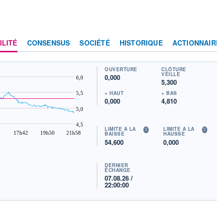
ILITÉ
CONSENSUS
SOCIÉTÉ
HISTORIQUE
ACTIONNAIR
OUVERTURE
CLÔTURE
VEILLE
0,000
6,0
5,300
+ HAUT
+ BAS
5,5
0,000
4,810
5,0
4,5
LIMITE À LA
LIMITE À LA
17h42
19h50
21h58
BAISSE
HAUSSE
54,600
0,000
DERNIER
ÉCHANGE
07.08.26 /
22:00:00