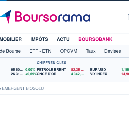
MOBILIER
IMPÔTS
ACTU
BOURSOBANK
 de Bourse
ETF - ETN
OPCVM
Taux
Devises
CHIFFRES-CLÉS
65 606,71
0,00%
PÉTROLE BRENT
82,35
$US
EUR/USD
26 319,45
+0,69%
ONCE D'OR
4 342,26
$US
VIX INDEX
14,9
ité EMERGENT BIOSOLU