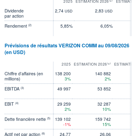
2025
ESTIMATION 2026⁽⁸⁾
ESTIMATIO
Dividende
2,74
2,83
2
USD
USD
par action
Rendement
5,85%
6,05%
(2)
Prévisions de résultats VERIZON COMM au 09/08/2026
(en USD)
2025
ESTIMATION 2026⁽⁸⁾
ESTIMATIO
Chiffre d'affaires (en
138 200
140 882
14
millions)
3%
2%
EBITDA
49 997
53 852
(3)
EBIT
29 259
32 287
(4)
2%
10%
Dette financière nette
139 102
159 742
15
(5)
-1%
15%
Actif net par action
24,77
26,06
(6)