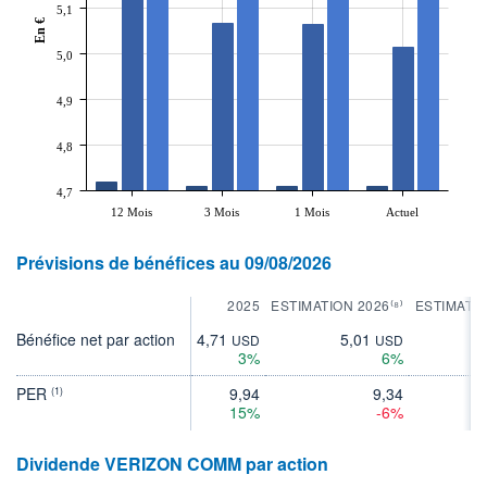
5,1
En €
5,0
4,9
4,8
4,7
12 Mois
3 Mois
1 Mois
Actuel
Prévisions de bénéfices au 09/08/2026
2025
ESTIMATION 2026⁽⁸⁾
ESTIMATIO
Bénéfice net par action
4,71
5,01
5
USD
USD
3%
6%
PER
9,94
9,34
(1)
15%
-6%
Dividende VERIZON COMM par action