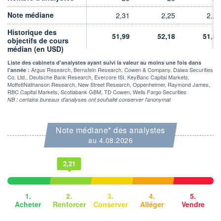
196 881 MUSD
Note médiane
2,31
2,25
2,28
LIMITE À LA
LIMITE À LA
BAISSE
HAUSSE
48,660
0,000
Historique des
51,99
52,18
51,89
objectifs de cours
RENDEMENT
PER ESTIMÉ
médian (en USD)
ESTIMÉ 2026
2026
6,05%
9,34
Liste des cabinets d'analystes ayant suivi la valeur au moins une fois dans
Argus Research, Bernstein Research, Cowen & Company, Daiwa Securities
l'année :
Co. Ltd., Deutsche Bank Research, Evercore ISI, KeyBanc Capital Markets,
DERNIER
ÉCHANGE
MoffettNathanson Research, New Street Research, Oppenheimer, Raymond James,
07.08.26 / 21:59:59
RBC Capital Markets, Scotiabank GBM, TD Cowen, Wells Fargo Securities
NB : certains bureaux d'analyses ont souhaité conserver l'anonymat
ÉLIGIBILITÉ
RISQUE ESG
BOURSOVIE LUX
26,8/100 (moyen)
Note médiane* des analystes
au 4.08.2026
+ PORTEFEUILLE
+ LISTE
2,21
1.
2.
3.
4.
5.
Acheter
Renforcer
Conserver
Alléger
Vendre