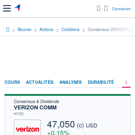
Menu
Connexion
Bourse
Actions
Cotations
Consensus VERIZON 
COURS
ACTUALITÉS
ANALYSES
DURABILITÉ
Consensus & Dividende
CONSENSUS
VERIZON COMM
SOCIÉTÉ
NYSE
47,050
(c)
PRODUITS DE BOURSE
USD
+0,15%
FORUM