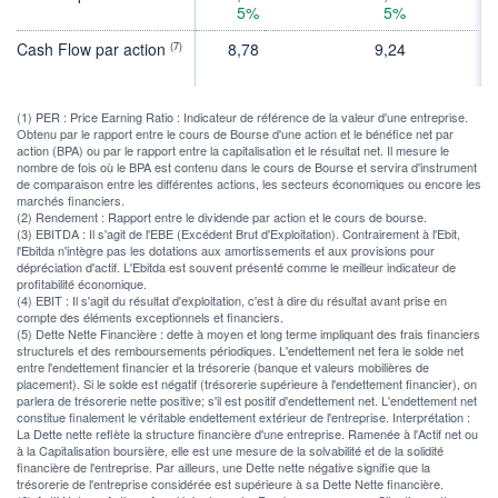
5%
5%
Cash Flow par action
8,78
9,24
(7)
(1) PER : Price Earning Ratio : Indicateur de référence de la valeur d'une entreprise.
Obtenu par le rapport entre le cours de Bourse d'une action et le bénéfice net par
action (BPA) ou par le rapport entre la capitalisation et le résultat net. Il mesure le
nombre de fois où le BPA est contenu dans le cours de Bourse et servira d'instrument
de comparaison entre les différentes actions, les secteurs économiques ou encore les
marchés financiers.
(2) Rendement : Rapport entre le dividende par action et le cours de bourse.
(3) EBITDA : Il s'agit de l'EBE (Excédent Brut d'Exploitation). Contrairement à l'Ebit,
l'Ebitda n'intègre pas les dotations aux amortissements et aux provisions pour
dépréciation d'actif. L'Ebitda est souvent présenté comme le meilleur indicateur de
profitabilité économique.
(4) EBIT : Il s'agit du résultat d'exploitation, c'est à dire du résultat avant prise en
compte des éléments exceptionnels et financiers.
(5) Dette Nette Financière : dette à moyen et long terme impliquant des frais financiers
structurels et des remboursements périodiques. L'endettement net fera le solde net
entre l'endettement financier et la trésorerie (banque et valeurs mobilières de
placement). Si le solde est négatif (trésorerie supérieure à l'endettement financier), on
parlera de trésorerie nette positive; s'il est positif d'endettement net. L'endettement net
constitue finalement le véritable endettement extérieur de l'entreprise. Interprétation :
La Dette nette reflète la structure financière d'une entreprise. Ramenée à l'Actif net ou
à la Capitalisation boursière, elle est une mesure de la solvabilité et de la solidité
financière de l'entreprise. Par ailleurs, une Dette nette négative signifie que la
trésorerie de l'entreprise considérée est supérieure à sa Dette Nette financière.