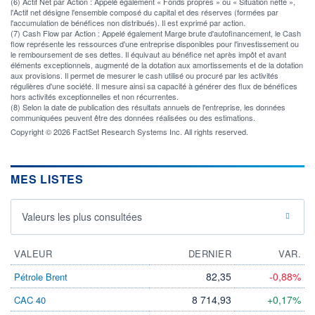
(6) Actif Net par Action : Appelé également « Fonds propres » ou « Situation nette »,
l'Actif net désigne l'ensemble composé du capital et des réserves (formées par
l'accumulation de bénéfices non distribués). Il est exprimé par action.
(7) Cash Flow par Action : Appelé également Marge brute d'autofinancement, le Cash
flow représente les ressources d'une entreprise disponibles pour l'investissement ou
le remboursement de ses dettes. Il équivaut au bénéfice net après impôt et avant
éléments exceptionnels, augmenté de la dotation aux amortissements et de la dotation
aux provisions. Il permet de mesurer le cash utilisé ou procuré par les activités
régulières d'une société. Il mesure ainsi sa capacité à générer des flux de bénéfices
hors activités exceptionnelles et non récurrentes.
(8) Selon la date de publication des résultats annuels de l'entreprise, les données
communiquées peuvent être des données réalisées ou des estimations.
Copyright © 2026 FactSet Research Systems Inc. All rights reserved.
MES LISTES
Valeurs les plus consultées
VALEUR
DERNIER
VAR.
82,35
-0,88%
Pétrole Brent
8 714,93
+0,17%
CAC 40