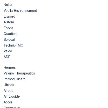
Nokia
Veolia Environnement
Eramet
Alstom
Forvia
Quadient
Solocal
TechnipFMC
Valeo
ADP
Hermes
Valerio Therapeutics
Pernod Ricard
Ubisoft
Airbus
Air Liquide
Accor
Capgemini