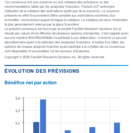
*Un consensus est une moyenne ou une médiane des prévisions ou des
recommandations faites par les analystes financiers. Factset JCF préconise
l'utilisation de la médiane des estimations plutôt que de la moyenne. La moyenne
présente en effet l'inconvénient d'être sensible aux estimations extrêmes d'un
échantillon, inconvénient auquel échappe la médiane. La médiane est donc l'estimation
la plus généralement retenue par la place financière.
Le présent consensus est fourni par la société FactSet Research Systems Inc et
résulte par nature d'une diffusion de plusieurs opinions d'analystes. Il est rappelé qu'en
aucune manière BOURSORAMA n'a participé à son élaboration, ni exercé un pouvoir
discrétionnaire quant à la sélection des analystes financiers. A toutes fins utiles, les
opinions de chaque analyste financier ayant participé à la création de ce consensus
sont disponibles et accessibles via les bureaux d'analystes.
Copyright © 2026 FactSet Research Systems Inc. All rights reserved.
ÉVOLUTION DES PRÉVISIONS
Bénéfice net par action
5,4
5,3
5,2