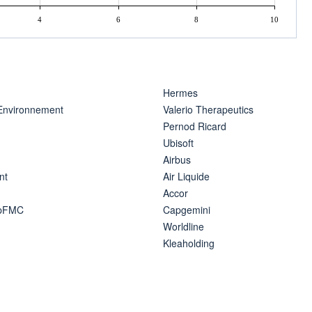
4
6
8
10
Hermes
 Environnement
Valerio Therapeutics
Pernod Ricard
Ubisoft
Airbus
nt
Air Liquide
Accor
ipFMC
Capgemini
Worldline
Kleaholding