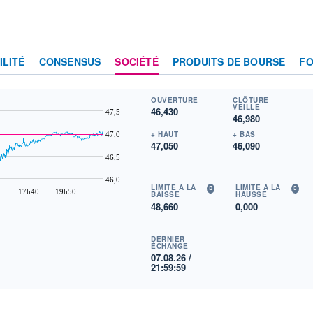
ILITÉ
CONSENSUS
SOCIÉTÉ
PRODUITS DE BOURSE
F
OUVERTURE
CLÔTURE
VEILLE
46,430
47,5
46,980
+ HAUT
+ BAS
47,0
47,050
46,090
46,5
46,0
LIMITE À LA
LIMITE À LA
17h40
19h50
BAISSE
HAUSSE
48,660
0,000
DERNIER
ÉCHANGE
07.08.26 /
21:59:59