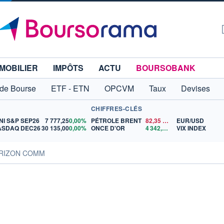
MOBILIER
IMPÔTS
ACTU
BOURSOBANK
 de Bourse
ETF - ETN
OPCVM
Taux
Devises
CHIFFRES-CLÉS
NI S&P SEP26
7 777,25
0,00%
PÉTROLE BRENT
82,35
$US
EUR/USD
ASDAQ DEC26
30 135,00
0,00%
ONCE D'OR
4 342,26
$US
VIX INDEX
VERIZON COMM