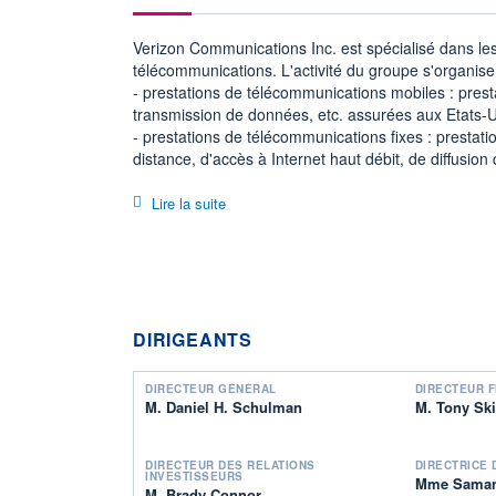
Verizon Communications Inc. est spécialisé dans les
télécommunications. L'activité du groupe s'organise
- prestations de télécommunications mobiles : prest
transmission de données, etc. assurées aux Etats-Un
- prestations de télécommunications fixes : prestati
distance, d'accès à Internet haut débit, de diffusio
etc.
Le CA par source de revenus se ventile entre vente
Lire la suite
télécommunications (82,8%) et d'équipements de t
Le CA par client se ventile entre particuliers (76,2%
(1,9%).
DIRIGEANTS
DIRECTEUR GÉNÉRAL
DIRECTEUR F
M. Daniel H. Schulman
M. Tony Sk
DIRECTEUR DES RELATIONS
DIRECTRICE
INVESTISSEURS
Mme Saman
M. Brady Connor