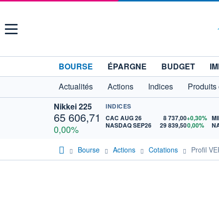
Menu
BOURSE
ÉPARGNE
BUDGET
IM
Actualités
Actions
Indices
Produits
Nikkei 225
INDICES
65 606,71
CAC AUG 26
8 737,00
+0,30%
MI
NASDAQ SEP26
29 839,50
0,00%
N
0,00%
Bourse
Actions
Cotations
Profil 