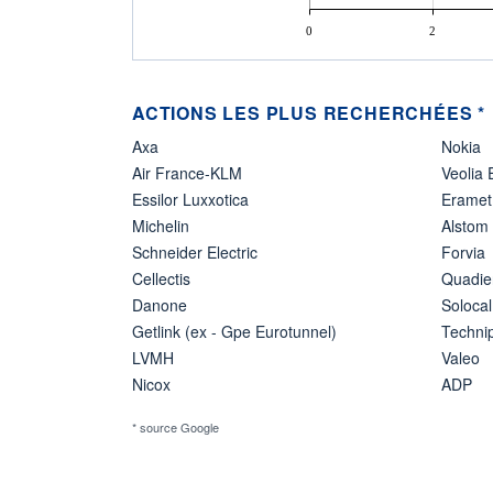
0
2
ACTIONS LES PLUS RECHERCHÉES *
Axa
Nokia
Air France-KLM
Veolia
Essilor Luxxotica
Eramet
Michelin
Alstom
Schneider Electric
Forvia
Cellectis
Quadie
Danone
Solocal
Getlink (ex - Gpe Eurotunnel)
Techn
LVMH
Valeo
Nicox
ADP
* source Google