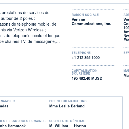
 prestations de services de
RAISON SOCIALE
AD
 autour de 2 pôles :
Verizon
Ve
Communications, Inc.
Co
ations de téléphonie mobile, de
10
is via Verizon Wireless ;
Am
ons de téléphonie locale et longue
Ne
Ét
n de chaînes TV, de messagerie,
s de services de
TÉLÉPHONE
EF
+1 212 395 1000
élécommunication mobile (17,2%).
), entreprises (21,9%) et autres
CAPITALISATION
MA
BOURSIÈRE
Ma
195 482,40 MUSD
INANCIER
DIRECTEUR MARKETING
iadas
Mme Leslie Berland
 DES RESSOURCES HUMAINES
SECRÉTAIRE GÉNÉRAL
tha Hammock
M. William L. Horton