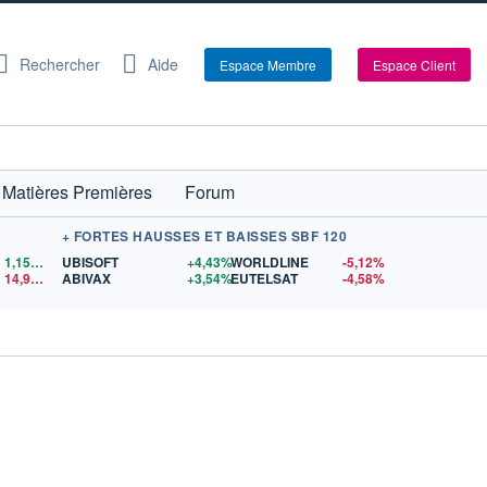
Rechercher
Aide
Espace Membre
Espace Client
Matières Premières
Forum
+ FORTES HAUSSES ET BAISSES SBF 120
1,1559
$US
UBISOFT
+4,43%
WORLDLINE
-5,12%
14,90
$US
ABIVAX
+3,54%
EUTELSAT
-4,58%