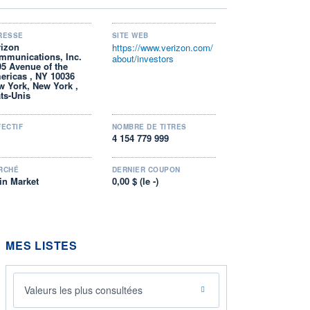
RESSE
SITE WEB
rizon
https://www.verizon.com/
mmunications, Inc.
about/investors
95 Avenue of the
ericas , NY 10036
w York, New York ,
ats-Unis
FECTIF
NOMBRE DE TITRES
4 154 779 999
RCHÉ
DERNIER COUPON
in Market
0,00 $ (le -)
MES LISTES
Valeurs les plus consultées