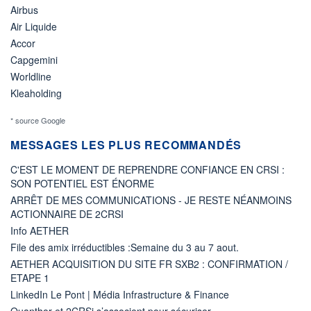
Airbus
Air Liquide
Accor
Capgemini
Worldline
Kleaholding
* source Google
MESSAGES LES PLUS RECOMMANDÉS
C'EST LE MOMENT DE REPRENDRE CONFIANCE EN CRSI :
SON POTENTIEL EST ÉNORME
ARRÊT DE MES COMMUNICATIONS - JE RESTE NÉANMOINS
ACTIONNAIRE DE 2CRSI
Info AETHER
File des amix irréductibles :Semaine du 3 au 7 aout.
AETHER ACQUISITION DU SITE FR SXB2 : CONFIRMATION /
ETAPE 1
LinkedIn Le Pont | Média Infrastructure & Finance
Quanthor et 2CRSi s’associent pour sécuriser