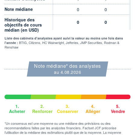
VOLUME
CAPITAL ÉCHANGÉ
0
0,00%
Note médiane
0
0
0
VALORISATION
CAPI.
BOURSIÈRE
Historique des
250 MUSD
0
0
0
15 MUSD
objectifs de cours
médian (en USD)
LIMITE À LA
LIMITE À LA
BAISSE
HAUSSE
Liste des cabinets d'analystes ayant suivi la valeur au moins une fois dans
0,0000
0,0000
BTIG, Citizens, HC Wainwright, Jefferies, JMP Securities, Rodman &
l'année :
Renshaw
RENDEMENT
PER ESTIMÉ
ESTIMÉ 2026
2026
-
-
Note médiane* des analystes
DERNIER
au 4.08.2026
ÉCHANGE
06.08.26 / 17:01:43
ÉLIGIBILITÉ
Non éligible
Boursobank
1.
2.
3.
4.
5.
+ PORTEFEUILLE
+ LISTE
Acheter
Renforcer
Conserver
Alléger
Vendre
*Un consensus est une moyenne ou une médiane des prévisions ou des
recommandations faites par les analystes financiers. Factset JCF préconise
l'utilisation de la médiane des estimations plutôt que de la moyenne. La moyenne