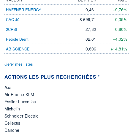
0,461
+9,76%
HAFFNER ENERGY
8 699,71
+0,35%
CAC 40
27,82
+0,80%
2CRSI
82,61
+4,02%
Pétrole Brent
0,806
+14,81%
AB SCIENCE
Gérer mes listes
ACTIONS LES PLUS RECHERCHÉES *
Axa
Air France-KLM
Essilor Luxxotica
Michelin
Schneider Electric
Cellectis
Danone