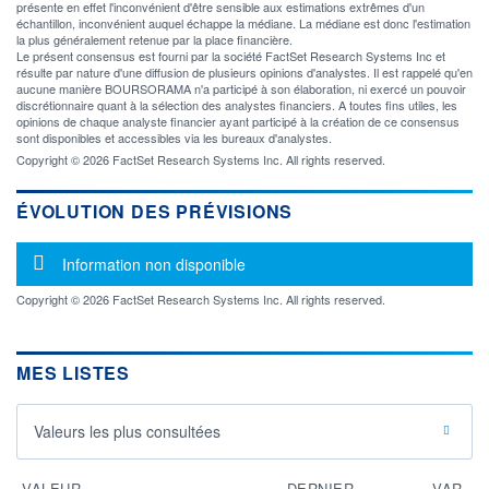
présente en effet l'inconvénient d'être sensible aux estimations extrêmes d'un
échantillon, inconvénient auquel échappe la médiane. La médiane est donc l'estimation
la plus généralement retenue par la place financière.
Le présent consensus est fourni par la société FactSet Research Systems Inc et
résulte par nature d'une diffusion de plusieurs opinions d'analystes. Il est rappelé qu'en
aucune manière BOURSORAMA n'a participé à son élaboration, ni exercé un pouvoir
discrétionnaire quant à la sélection des analystes financiers. A toutes fins utiles, les
opinions de chaque analyste financier ayant participé à la création de ce consensus
sont disponibles et accessibles via les bureaux d'analystes.
Copyright © 2026 FactSet Research Systems Inc. All rights reserved.
ÉVOLUTION DES PRÉVISIONS
Message d'information
Information non disponible
Copyright © 2026 FactSet Research Systems Inc. All rights reserved.
MES LISTES
Valeurs les plus consultées
VALEUR
DERNIER
VAR.