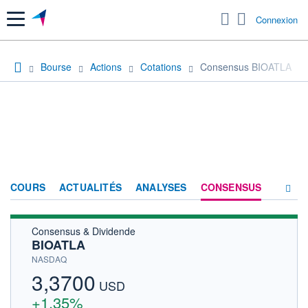
Menu
Connexion
Bourse
Actions
Cotations
Consensus BIOATLA
COURS
ACTUALITÉS
ANALYSES
CONSENSUS
Consensus & Dividende
SOCIÉTÉ
BIOATLA
HISTORIQUE
NASDAQ
3,3700
ACTIONNAIRES
USD
+1,35%