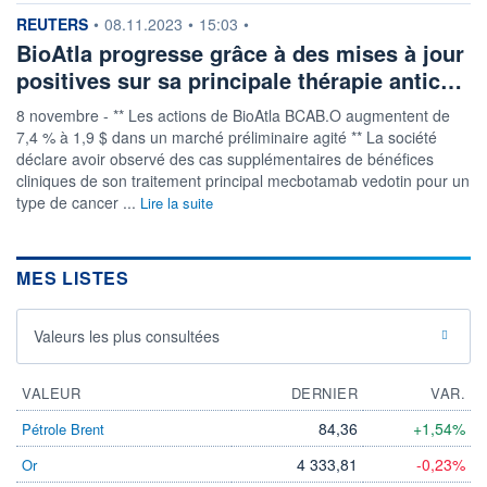
VOLUME
CAPITAL ÉCHANGÉ
information fournie par
REUTERS
•
08.11.2023
•
15:03
•
0
0,00%
BioAtla progresse grâce à des mises à jour
VALORISATION
CAPI.
BOURSIÈRE
257 MUSD
positives sur sa principale thérapie antic…
15 MUSD
8 novembre - ** Les actions de BioAtla BCAB.O augmentent de
LIMITE À LA
LIMITE À LA
BAISSE
HAUSSE
7,4 % à 1,9 $ dans un marché préliminaire agité ** La société
0,0000
0,0000
déclare avoir observé des cas supplémentaires de bénéfices
cliniques de son traitement principal mecbotamab vedotin pour un
RENDEMENT
PER ESTIMÉ
ESTIMÉ 2026
2026
type de cancer ...
Lire la suite
-
-
DERNIER
ÉCHANGE
MES LISTES
07.08.26 / 22:00:00
ÉLIGIBILITÉ
Non éligible
Valeurs les plus consultées
Boursobank
VALEUR
DERNIER
VAR.
+ PORTEFEUILLE
+ LISTE
84,36
+1,54%
Pétrole Brent
4 333,81
-0,23%
Or