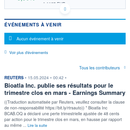
2,9957 EUR
VALEUR INDICATIVE
NASDAQ COMPOSITE
INDICE DE RÉFÉRENCE
US09077B2034 BCAB
DONNÉES TEMPS DIFFÉRÉ
ÉVÉNEMENTS À VENIR
Politique d'exécution
Cotation sur les autres places
Message d'information
Aucun événement à venir
3,8
Voir plus d'événements
3,6
3,4
Tous les contributeurs
3,2
information fournie par
REUTERS
•
15.05.2024
•
00:42
•
17h58
19h58
21h58
Bioatla Inc. publie ses résultats pour le
trimestre clos en mars - Earnings Summary
INDICE DE RÉFÉRENCE
NASDAQ Composite
((Traduction automatisée par Reuters, veuillez consulter la clause
de non-responsabilité https://bit.ly/rtrsauto)) * Bioatla Inc
OUVERTURE
CLÔTURE VEILLE
0,0000
3,3300
BCAB.OQ a déclaré une perte trimestrielle ajustée de 48 cents
+ HAUT
+ BAS
par action pour le trimestre clos en mars, en hausse par rapport
3,7083
0,0000
au même ...
Lire la suite