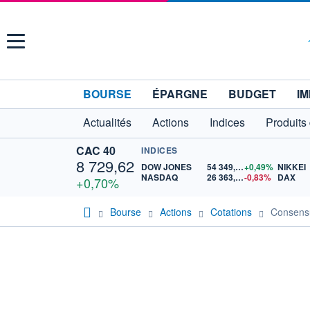
Menu
BOURSE
ÉPARGNE
BUDGET
IM
Actualités
Actions
Indices
Produits
CAC 40
INDICES
8 729,62
DOW JONES
54 349,12
+0,49%
NIKKEI
NASDAQ
26 363,44
-0,83%
DAX
+0,70%
Bourse
Actions
Cotations
Consens