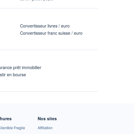
Convertisseur livres / euro
Convertisseur franc suisse / euro
rance prêt immobilier
stir en bourse
A
chures
Nos sites
lientèle Fragile
Affiliation