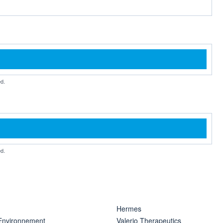
d.
d.
Hermes
 Environnement
Valerio Therapeutics