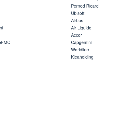
Pernod Ricard
Ubisoft
Airbus
nt
Air Liquide
Accor
ipFMC
Capgemini
Worldline
Kleaholding