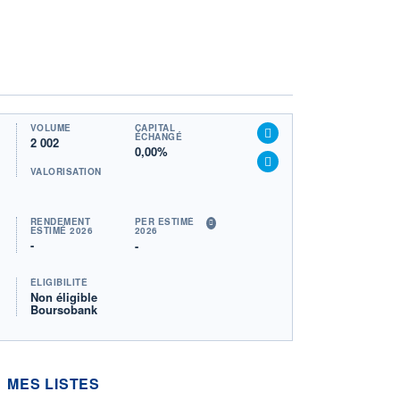
VOLUME
CAPITAL
ÉCHANGÉ
2 002
0,00%
VALORISATION
RENDEMENT
PER ESTIMÉ
ESTIMÉ 2026
2026
-
-
ÉLIGIBILITÉ
Non éligible
Boursobank
MES LISTES