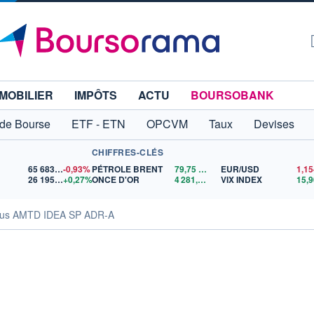
MOBILIER
IMPÔTS
ACTU
BOURSOBANK
 de Bourse
ETF - ETN
OPCVM
Taux
Devises
CHIFFRES-CLÉS
65 683,26
-0,93%
PÉTROLE BRENT
79,75
$US
EUR/USD
26 195,84
+0,27%
ONCE D'OR
4 281,02
$US
VIX INDEX
15,9
us AMTD IDEA SP ADR-A