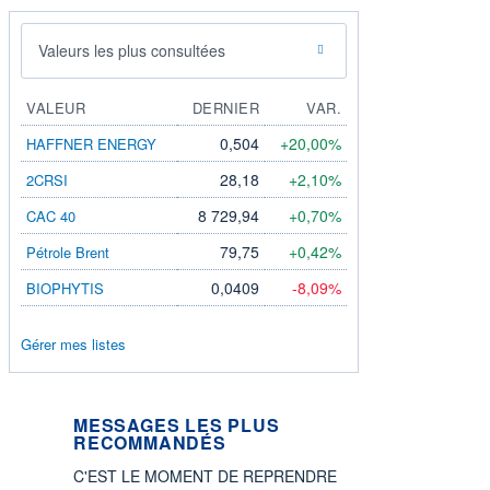
Valeurs les plus consultées
VALEUR
DERNIER
VAR.
0,504
+20,00%
HAFFNER ENERGY
28,18
+2,10%
2CRSI
8 729,94
+0,70%
CAC 40
79,75
+0,42%
Pétrole Brent
0,0409
-8,09%
BIOPHYTIS
Gérer mes listes
MESSAGES LES PLUS
RECOMMANDÉS
C'EST LE MOMENT DE REPRENDRE