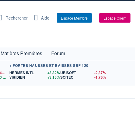
Rechercher
Aide
Espace Membre
Espace Client
Matières Premières
Forum
+ FORTES HAUSSES ET BAISSES SBF 120
1,1542
$US
HERMES INTL
+3,82%
UBISOFT
-2,37%
0
$US
VIRIDIEN
+3,15%
SOITEC
-1,76%