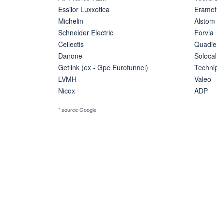
Essilor Luxxotica
Eramet
Michelin
Alstom
Schneider Electric
Forvia
Cellectis
Quadie
Danone
Solocal
Getlink (ex - Gpe Eurotunnel)
Techn
LVMH
Valeo
Nicox
ADP
* source Google