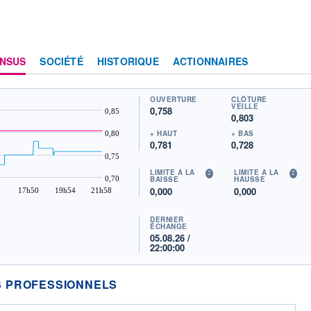
NSUS
SOCIÉTÉ
HISTORIQUE
ACTIONNAIRES
OUVERTURE
CLÔTURE
VEILLE
0,758
0,85
0,803
+ HAUT
+ BAS
0,80
0,781
0,728
0,75
LIMITE À LA
LIMITE À LA
0,70
BAISSE
HAUSSE
0,000
0,000
17h50
19h54
21h58
DERNIER
ÉCHANGE
05.08.26 /
22:00:00
 PROFESSIONNELS