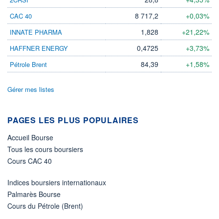
LIMITE À LA
LIMITE À LA
BAISSE
HAUSSE
8 717,2
+0,03%
CAC 40
0,000
0,000
1,828
+21,22%
INNATE PHARMA
RENDEMENT
PER ESTIMÉ
ESTIMÉ 2026
2026
-
-
0,4725
+3,73%
HAFFNER ENERGY
DERNIER
84,39
+1,58%
Pétrole Brent
ÉCHANGE
07.08.26 / 22:00:00
Gérer mes listes
ÉLIGIBILITÉ
Non éligible
Boursobank
PAGES LES PLUS POPULAIRES
+ PORTEFEUILLE
+ LISTE
Accueil Bourse
Tous les cours boursiers
Cours CAC 40
Indices boursiers internationaux
Palmarès Bourse
Cours du Pétrole (Brent)