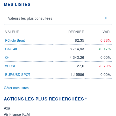
DIVIDENDE
MES LISTES
0,00 CAD
-
PROCHAIN
Valeurs les plus consultées
DIVIDENDE
-
ÉLIGIBILITÉ
VALEUR
DERNIER
VAR.
Non éligible
Boursobank
82,35
-0,88%
Pétrole Brent
8 714,93
+0,17%
CAC 40
+ PORTEFEUILLE
+ LISTE
4 342,26
0,00%
Or
27,6
-0,79%
2CRSI
1,15586
0,00%
EUR/USD SPOT
Gérer mes listes
ACTIONS LES PLUS RECHERCHÉES *
Axa
Air France-KLM