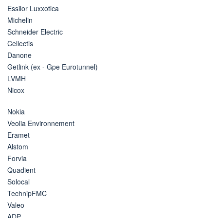
Essilor Luxxotica
Michelin
Schneider Electric
Cellectis
Danone
Getlink (ex - Gpe Eurotunnel)
LVMH
Nicox
Nokia
Veolia Environnement
Eramet
Alstom
Forvia
Quadient
Solocal
TechnipFMC
Valeo
ADP