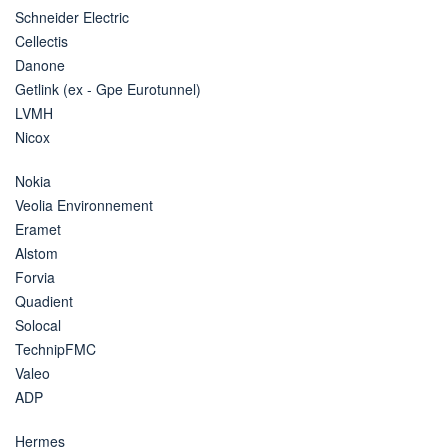
Schneider Electric
Cellectis
Danone
Getlink (ex - Gpe Eurotunnel)
LVMH
Nicox
Nokia
Veolia Environnement
Eramet
Alstom
Forvia
Quadient
Solocal
TechnipFMC
Valeo
ADP
Hermes