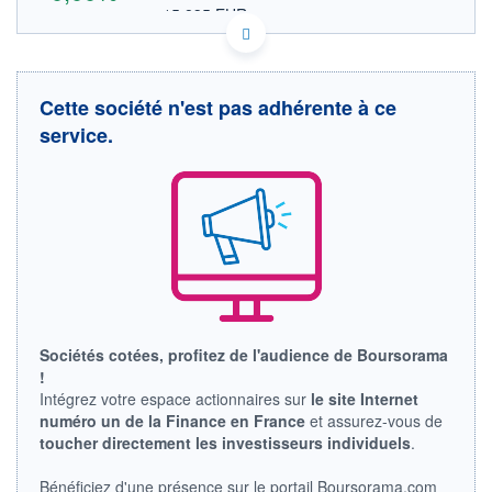
15,835 EUR
VALEUR INDICATIVE
CA39138C8097 GWO/PF
DONNÉES TEMPS DIFFÉRÉ
Politique d'exécution
Cette société n'est pas adhérente à ce
Cotation sur les autres places
service.
OUVERTURE
CLÔTURE VEILLE
0,000
25,630
+ HAUT
+ BAS
0,000
0,000
VOLUME
CAPITAL ÉCHANGÉ
0
0,00%
VALORISATION
DERNIER ÉCHANGE
25.07.13 / 20:55:38
LIMITE À LA
LIMITE À LA
Sociétés cotées, profitez de l'audience de Boursorama
BAISSE
HAUSSE
!
0,000
0,000
Intégrez votre espace actionnaires sur
le site Internet
RENDEMENT
PER ESTIMÉ
numéro un de la Finance en France
et assurez-vous de
ESTIMÉ 2026
2026
toucher directement les investisseurs individuels
.
-
-
DERNIER
DATE
Bénéficiez d'une présence sur le portail Boursorama.com
DIVIDENDE
DERNIER