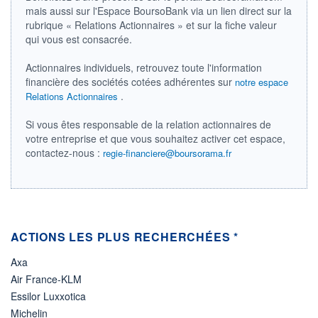
DIVIDENDE
mais aussi sur l'Espace BoursoBank via un lien direct sur la
0,00 CAD
-
rubrique « Relations Actionnaires » et sur la fiche valeur
qui vous est consacrée.
PROCHAIN
DIVIDENDE
-
Actionnaires individuels, retrouvez toute l'information
financière des sociétés cotées adhérentes sur
notre espace
ÉLIGIBILITÉ
Non éligible
.
Relations Actionnaires
Boursobank
Si vous êtes responsable de la relation actionnaires de
votre entreprise et que vous souhaitez activer cet espace,
+ PORTEFEUILLE
+ LISTE
contactez-nous :
regie-financiere@boursorama.fr
ACTIONS LES PLUS RECHERCHÉES *
Axa
Air France-KLM
Essilor Luxxotica
Michelin