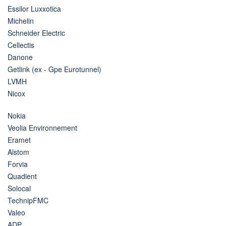
Essilor Luxxotica
Michelin
Schneider Electric
Cellectis
Danone
Getlink (ex - Gpe Eurotunnel)
LVMH
Nicox
Nokia
Veolia Environnement
Eramet
Alstom
Forvia
Quadient
Solocal
TechnipFMC
Valeo
ADP