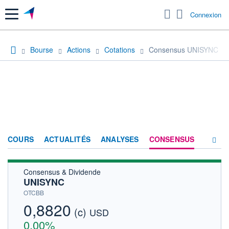
Menu
Connexion
Bourse
Actions
Cotations
Consensus UNISYNC
COURS
ACTUALITÉS
ANALYSES
CONSENSUS
Consensus & Dividende
SOCIÉTÉ
UNISYNC
HISTORIQUE
OTCBB
0,8820
(c)
ACTIONNAIRES
USD
0,00%