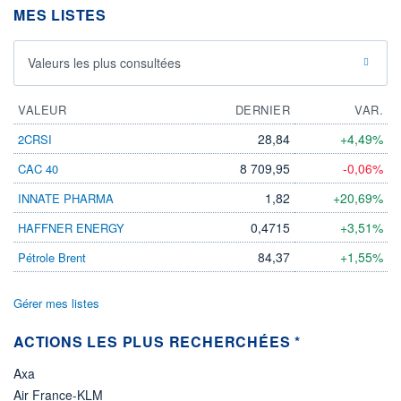
MES LISTES
ÉLIGIBILITÉ
Non éligible
Boursobank
Valeurs les plus consultées
+ PORTEFEUILLE
+ LISTE
VALEUR
DERNIER
VAR.
28,84
+4,49%
2CRSI
8 709,95
-0,06%
CAC 40
1,82
+20,69%
INNATE PHARMA
0,4715
+3,51%
HAFFNER ENERGY
84,37
+1,55%
Pétrole Brent
Gérer mes listes
ACTIONS LES PLUS RECHERCHÉES *
Axa
Air France-KLM