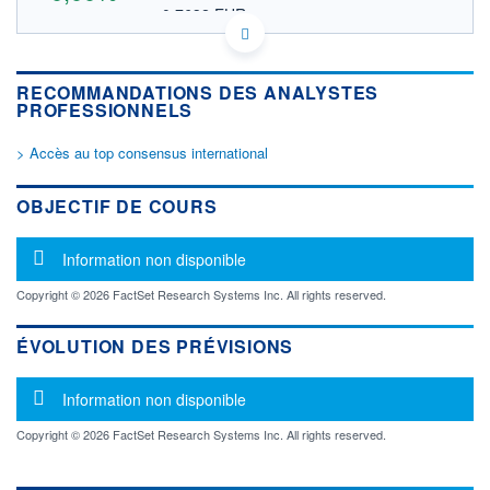
0,7632 EUR
VALEUR INDICATIVE
CA90922H2072 USYNF
DONNÉES TEMPS DIFFÉRÉ
RECOMMANDATIONS DES ANALYSTES
Politique d'exécution
PROFESSIONNELS
Cotation sur les autres places
> Accès au top consensus international
OUVERTURE
CLÔTURE VEILLE
0,0000
0,8820
+ HAUT
+ BAS
OBJECTIF DE COURS
0,0000
0,0000
VOLUME
CAPITAL ÉCHANGÉ
Message d'information
Information non disponible
0
0,00%
VALORISATION
Copyright © 2026 FactSet Research Systems Inc. All rights reserved.
LIMITE À LA
LIMITE À LA
BAISSE
HAUSSE
ÉVOLUTION DES PRÉVISIONS
0,0000
0,0000
Message d'information
RENDEMENT
PER ESTIMÉ
Information non disponible
ESTIMÉ 2026
2026
-
-
Copyright © 2026 FactSet Research Systems Inc. All rights reserved.
DERNIER
ÉCHANGE
26.02.25 / 15:47:50