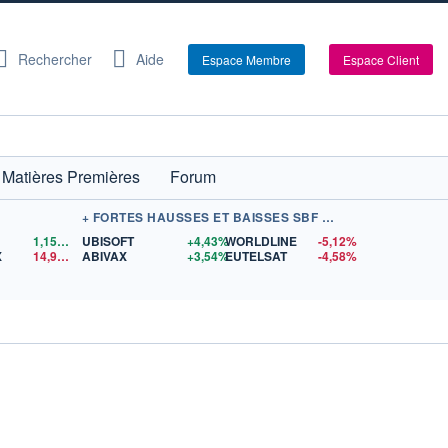
Rechercher
Aide
Espace Membre
Espace Client
Matières Premières
Forum
+ FORTES HAUSSES ET BAISSES SBF 120
1,1559
$US
UBISOFT
+4,43%
WORLDLINE
-5,12%
X
14,90
$US
ABIVAX
+3,54%
EUTELSAT
-4,58%