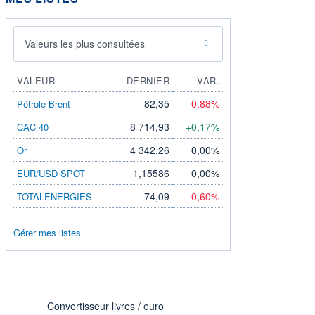
Valeurs les plus consultées
VALEUR
DERNIER
VAR.
82,35
-0,88%
Pétrole Brent
8 714,93
+0,17%
CAC 40
4 342,26
0,00%
Or
1,15586
0,00%
EUR/USD SPOT
74,09
-0,60%
TOTALENERGIES
Gérer mes listes
Convertisseur livres / euro