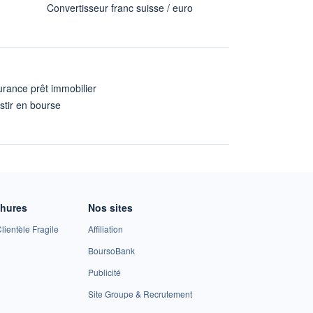
Convertisseur franc suisse / euro
rance prêt immobilier
stir en bourse
A
chures
Nos sites
lientèle Fragile
Affiliation
BoursoBank
Publicité
Site Groupe & Recrutement