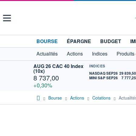
Menu
BOURSE
ÉPARGNE
BUDGET
IM
Actualités
Actions
Indices
Produits
AUG 26 CAC 40 Index
INDICES
(10x)
NASDAQ SEP26
29 839,5
8 737,00
MINI S&P SEP26
7 777,2
+0,30%
Bourse
Actions
Cotations
Actualit