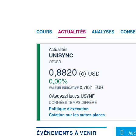
COURS
ACTUALITÉS
ANALYSES
CONSE
Actualités
UNISYNC
OTCBB
0,8820
(c)
USD
0,00%
0,7631 EUR
VALEUR INDICATIVE
CA90922H2072 USYNF
DONNÉES TEMPS DIFFÉRÉ
Politique d'exécution
Cotation sur les autres places
Mes
ÉVÉNEMENTS À VENIR
Auc