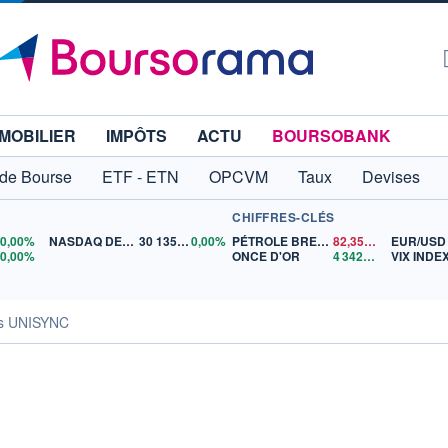
MOBILIER
IMPÔTS
ACTU
BOURSOBANK
 de Bourse
ETF - ETN
OPCVM
Taux
Devises
CHIFFRES-CLÉS
0
0,00%
NASDAQ DEC26
30 135,00
0,00%
PÉTROLE BRENT
82,35
$US
EUR/USD
5
0,00%
ONCE D'OR
4 342,26
$US
VIX INDE
és UNISYNC