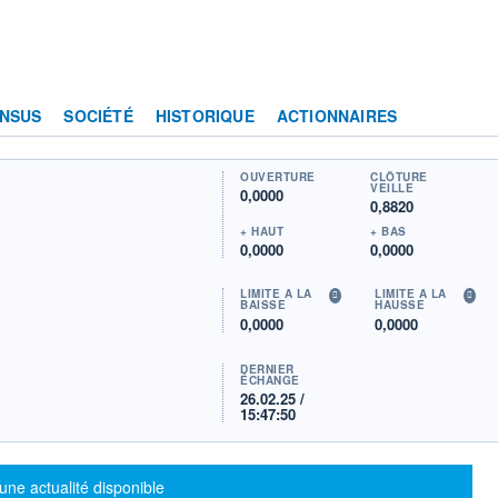
NSUS
SOCIÉTÉ
HISTORIQUE
ACTIONNAIRES
OUVERTURE
CLÔTURE
VEILLE
0,0000
0,8820
+ HAUT
+ BAS
0,0000
0,0000
LIMITE À LA
LIMITE À LA
BAISSE
HAUSSE
0,0000
0,0000
DERNIER
ÉCHANGE
26.02.25 /
15:47:50
sage d'information
une actualité disponible