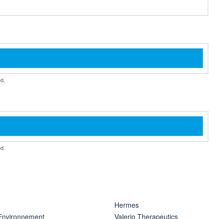
d.
d.
Hermes
 Environnement
Valerio Therapeutics