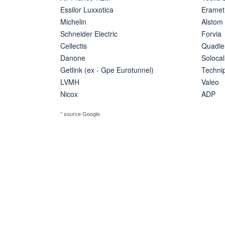
Essilor Luxxotica
Eramet
Michelin
Alstom
Schneider Electric
Forvia
Cellectis
Quadie
Danone
Solocal
Getlink (ex - Gpe Eurotunnel)
Techn
LVMH
Valeo
Nicox
ADP
* source Google