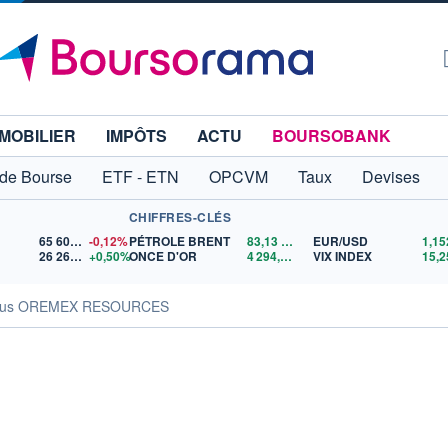
MOBILIER
IMPÔTS
ACTU
BOURSOBANK
 de Bourse
ETF - ETN
OPCVM
Taux
Devises
CHIFFRES-CLÉS
65 606,71
-0,12%
PÉTROLE BRENT
83,13
$US
EUR/USD
26 269,85
+0,50%
ONCE D'OR
4 294,51
$US
VIX INDEX
15,2
sus OREMEX RESOURCES