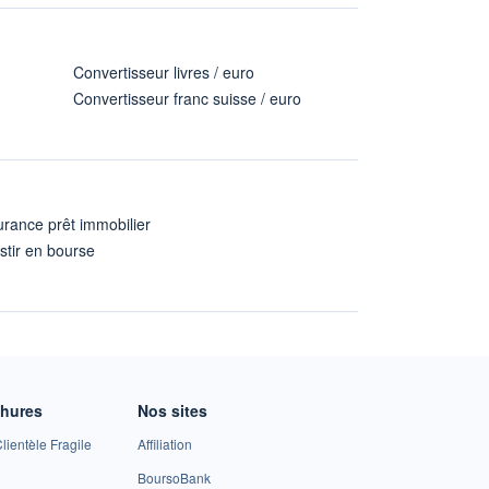
Convertisseur livres / euro
Convertisseur franc suisse / euro
rance prêt immobilier
stir en bourse
A
chures
Nos sites
lientèle Fragile
Affiliation
BoursoBank