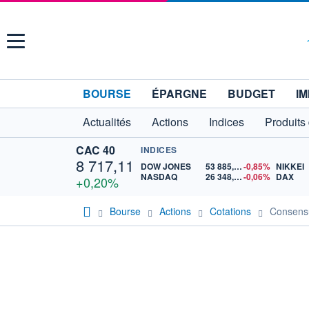
Menu
BOURSE
ÉPARGNE
BUDGET
IM
Actualités
Actions
Indices
Produits
CAC 40
INDICES
8 717,11
DOW JONES
53 885,10
-0,85%
NIKKEI
NASDAQ
26 348,35
-0,06%
DAX
+0,20%
Bourse
Actions
Cotations
Consen