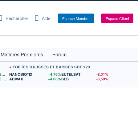
Rechercher
Aide
Espace Membre
Espace Client
Matières Premières
Forum
+ FORTES HAUSSES ET BAISSES SBF 120
1,1520
$US
NANOBIOTIX
+4,76%
EUTELSAT
-8,01%
5
$US
ABIVAX
+4,08%
SES
-3,59%