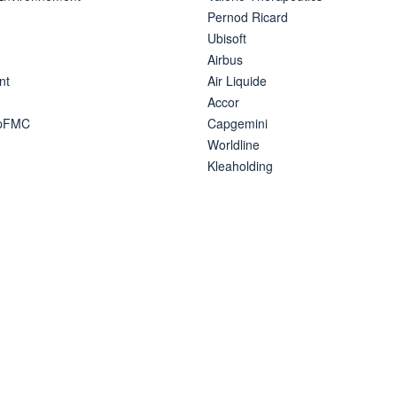
Pernod Ricard
Ubisoft
Airbus
nt
Air Liquide
Accor
ipFMC
Capgemini
Worldline
Kleaholding