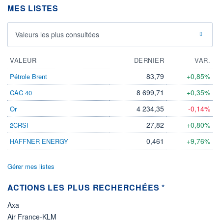
MES LISTES
ÉLIGIBILITÉ
Non éligible
Boursobank
Valeurs les plus consultées
+ PORTEFEUILLE
+ LISTE
VALEUR
DERNIER
VAR.
83,79
+0,85%
Pétrole Brent
8 699,71
+0,35%
CAC 40
4 234,35
-0,14%
Or
27,82
+0,80%
2CRSI
0,461
+9,76%
HAFFNER ENERGY
Gérer mes listes
ACTIONS LES PLUS RECHERCHÉES *
Axa
Air France-KLM