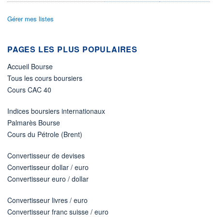
ÉLIGIBILITÉ
Gérer mes listes
Non éligible
Boursobank
PAGES LES PLUS POPULAIRES
+ PORTEFEUILLE
+ LISTE
Accueil Bourse
Tous les cours boursiers
Cours CAC 40
Indices boursiers internationaux
Palmarès Bourse
Cours du Pétrole (Brent)
Convertisseur de devises
Convertisseur dollar / euro
Convertisseur euro / dollar
Convertisseur livres / euro
Convertisseur franc suisse / euro