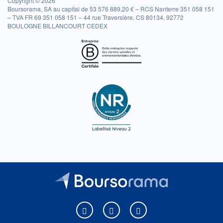
Copyright © 2026
Boursorama, SA au capital de 53 576 889,20 € – RCS Nanterre 351 058 151
– TVA FR 69 351 058 151 – 44 rue Traversière, CS 80134, 92772
BOULOGNE BILLANCOURT CEDEX
Boursorama sur Facebook
Boursorama sur X
Boursorama sur Youtu