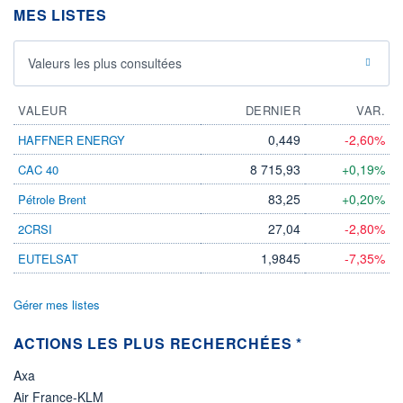
MES LISTES
ÉLIGIBILITÉ
Non éligible
Boursobank
Valeurs les plus consultées
+ PORTEFEUILLE
+ LISTE
VALEUR
DERNIER
VAR.
0,449
-2,60%
HAFFNER ENERGY
8 715,93
+0,19%
CAC 40
83,25
+0,20%
Pétrole Brent
27,04
-2,80%
2CRSI
1,9845
-7,35%
EUTELSAT
Gérer mes listes
ACTIONS LES PLUS RECHERCHÉES *
Axa
Air France-KLM