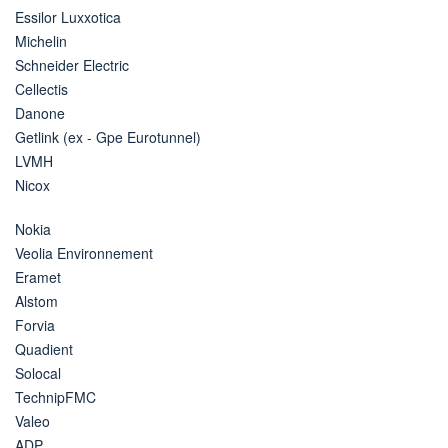
Essilor Luxxotica
Michelin
Schneider Electric
Cellectis
Danone
Getlink (ex - Gpe Eurotunnel)
LVMH
Nicox
Nokia
Veolia Environnement
Eramet
Alstom
Forvia
Quadient
Solocal
TechnipFMC
Valeo
ADP