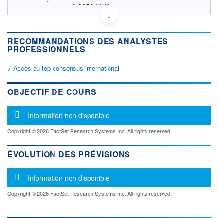
0,0056 EUR
VALEUR INDICATIVE
US45254P5089 IMPM
DONNÉES TEMPS DIFFÉRÉ
RECOMMANDATIONS DES ANALYSTES
Politique d'exécution
PROFESSIONNELS
Cotation sur les autres places
> Accès au top consensus international
OUVERTURE
CLÔTURE VEILLE
0,0022
0,0018
+ HAUT
+ BAS
OBJECTIF DE COURS
0,0070
0,0017
VOLUME
CAPITAL ÉCHANGÉ
Message d'information
Information non disponible
2 930 043
0,00%
VALORISATION
Copyright © 2026 FactSet Research Systems Inc. All rights reserved.
LIMITE À LA
LIMITE À LA
BAISSE
HAUSSE
ÉVOLUTION DES PRÉVISIONS
0,0000
0,0000
Message d'information
RENDEMENT
PER ESTIMÉ
Information non disponible
ESTIMÉ 2026
2026
-
-
Copyright © 2026 FactSet Research Systems Inc. All rights reserved.
DERNIER
ÉCHANGE
28.04.26 / 21:58:34