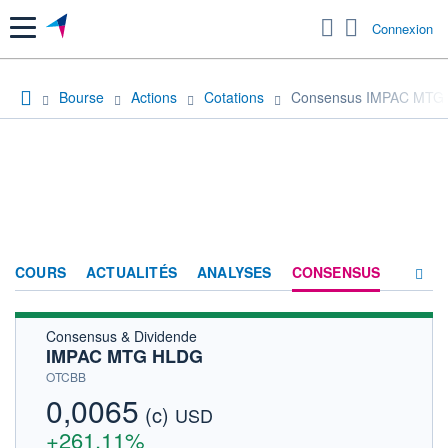
Menu
Connexion
Bourse
Actions
Cotations
Consensus IMPAC MTG
COURS
ACTUALITÉS
ANALYSES
CONSENSUS
Consensus & Dividende
SOCIÉTÉ
IMPAC MTG HLDG
HISTORIQUE
OTCBB
0,0065
(c)
ACTIONNAIRES
USD
+261,11%