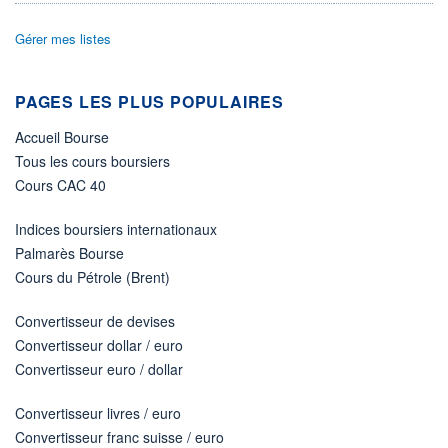
ÉLIGIBILITÉ
Gérer mes listes
Non éligible
Boursobank
PAGES LES PLUS POPULAIRES
+ PORTEFEUILLE
+ LISTE
Accueil Bourse
Tous les cours boursiers
Cours CAC 40
Indices boursiers internationaux
Palmarès Bourse
Cours du Pétrole (Brent)
Convertisseur de devises
Convertisseur dollar / euro
Convertisseur euro / dollar
Convertisseur livres / euro
Convertisseur franc suisse / euro