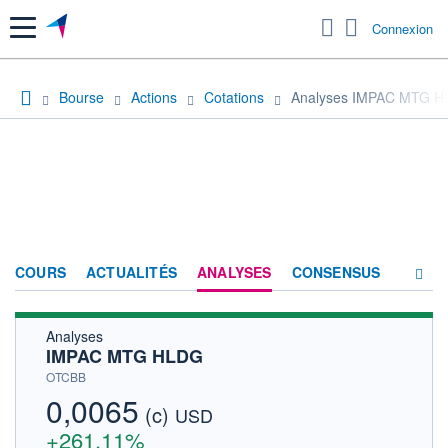
Menu
Connexion
Bourse
Actions
Cotations
Analyses IMPAC MTG 
COURS
ACTUALITÉS
ANALYSES
CONSENSUS
Analyses
SOCIÉTÉ
IMPAC MTG HLDG
HISTORIQUE
OTCBB
0,0065
(c)
ACTIONNAIRES
USD
+261,11%