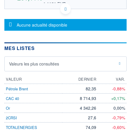
0,0056 EUR
VALEUR INDICATIVE
US45254P5089 IMPM
DONNÉES TEMPS DIFFÉRÉ
Message d'information
Politique d'exécution
Aucune actualité disponible
Cotation sur les autres places
OUVERTURE
CLÔTURE VEILLE
0,0022
0,0018
MES LISTES
+ HAUT
+ BAS
0,0070
0,0017
Valeurs les plus consultées
VOLUME
CAPITAL ÉCHANGÉ
2 930 043
0,00%
VALORISATION
VALEUR
DERNIER
VAR.
LIMITE À LA
LIMITE À LA
82,35
-0,88%
Pétrole Brent
BAISSE
HAUSSE
0,0000
0,0000
8 714,93
+0,17%
CAC 40
RENDEMENT
PER ESTIMÉ
4 342,26
0,00%
Or
ESTIMÉ 2026
2026
-
-
27,6
-0,79%
2CRSI
DERNIER
ÉCHANGE
74,09
-0,60%
TOTALENERGIES
28.04.26 / 21:58:34