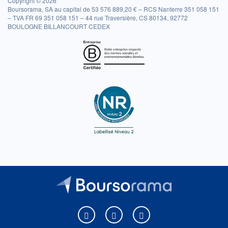
Copyright © 2026
Boursorama, SA au capital de 53 576 889,20 € – RCS Nanterre 351 058 151
– TVA FR 69 351 058 151 – 44 rue Traversière, CS 80134, 92772
BOULOGNE BILLANCOURT CEDEX
Boursorama sur Facebook
Boursorama sur X
Boursorama sur Youtu