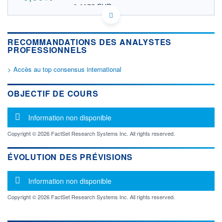
8,6975 EUR
VALEUR INDICATIVE
CA38655X1050 GACHF
DONNÉES TEMPS DIFFÉRÉ
RECOMMANDATIONS DES ANALYSTES
Politique d'exécution
PROFESSIONNELS
Cotation sur les autres places
> Accès au top consensus international
OUVERTURE
CLÔTURE VEILLE
0,0000
10,0520
+ HAUT
+ BAS
OBJECTIF DE COURS
0,0000
0,0000
VOLUME
CAPITAL ÉCHANGÉ
Message d'information
Information non disponible
0
0,00%
VALORISATION
Copyright © 2026 FactSet Research Systems Inc. All rights reserved.
LIMITE À LA
LIMITE À LA
BAISSE
HAUSSE
ÉVOLUTION DES PRÉVISIONS
0,0000
0,0000
Message d'information
RENDEMENT
PER ESTIMÉ
Information non disponible
ESTIMÉ 2026
2026
-
-
Copyright © 2026 FactSet Research Systems Inc. All rights reserved.
DERNIER
ÉCHANGE
05.03.12 / 21:24:56