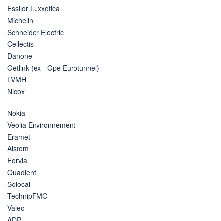
Essilor Luxxotica
Michelin
Schneider Electric
Cellectis
Danone
Getlink (ex - Gpe Eurotunnel)
LVMH
Nicox
Nokia
Veolia Environnement
Eramet
Alstom
Forvia
Quadient
Solocal
TechnipFMC
Valeo
ADP