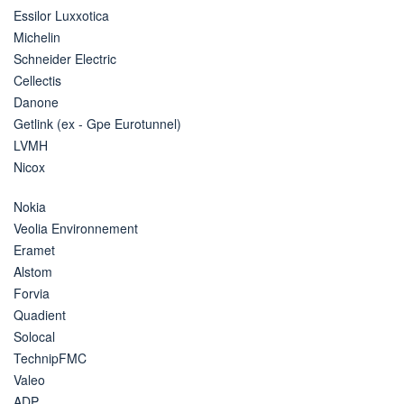
Essilor Luxxotica
Michelin
Schneider Electric
Cellectis
Danone
Getlink (ex - Gpe Eurotunnel)
LVMH
Nicox
Nokia
Veolia Environnement
Eramet
Alstom
Forvia
Quadient
Solocal
TechnipFMC
Valeo
ADP