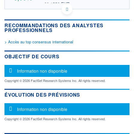
20,1558 EUR
VALEUR INDICATIVE
GB0000904986 BLWYF
DONNÉES TEMPS DIFFÉRÉ
RECOMMANDATIONS DES ANALYSTES
Politique d'exécution
PROFESSIONNELS
Cotation sur les autres places
> Accès au top consensus international
OUVERTURE
CLÔTURE VEILLE
0,0000
23,2800
+ HAUT
+ BAS
OBJECTIF DE COURS
0,0000
0,0000
VOLUME
CAPITAL ÉCHANGÉ
Message d'information
Information non disponible
0
0,00%
VALORISATION
Copyright © 2026 FactSet Research Systems Inc. All rights reserved.
2 630 MUSD
ÉVOLUTION DES PRÉVISIONS
LIMITE À LA
LIMITE À LA
BAISSE
HAUSSE
0,0000
0,0000
Message d'information
Information non disponible
RENDEMENT
PER ESTIMÉ
ESTIMÉ 2026
2026
Copyright © 2026 FactSet Research Systems Inc. All rights reserved.
-
-
DERNIER
ÉCHANGE