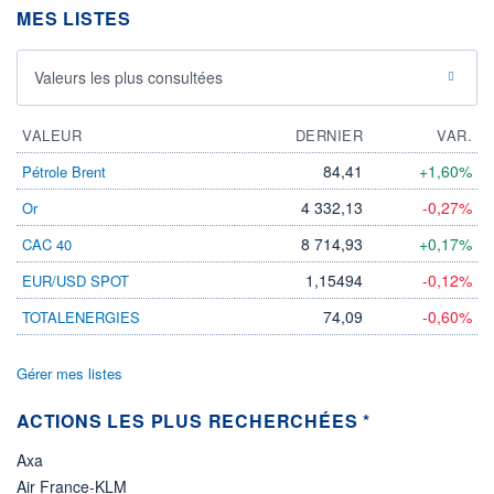
MES LISTES
11.06.26 / 16:42:04
ÉLIGIBILITÉ
Non éligible
Valeurs les plus consultées
Boursobank
VALEUR
DERNIER
VAR.
+ PORTEFEUILLE
+ LISTE
84,41
+1,60%
Pétrole Brent
4 332,13
-0,27%
Or
8 714,93
+0,17%
CAC 40
1,15494
-0,12%
EUR/USD SPOT
74,09
-0,60%
TOTALENERGIES
Gérer mes listes
ACTIONS LES PLUS RECHERCHÉES *
Axa
Air France-KLM