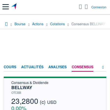
Menu
Connexion
Bourse
Actions
Cotations
Consensus BELLWAY
COURS
ACTUALITÉS
ANALYSES
CONSENSUS
Consensus & Dividende
SOCIÉTÉ
BELLWAY
HISTORIQUE
OTCBB
23,2800
(c)
ACTIONNAIRES
USD
0,00%