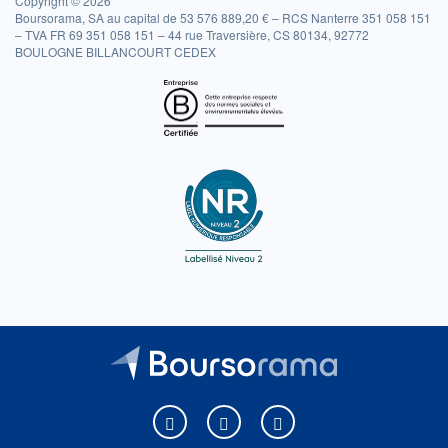
Copyright © 2026
Boursorama, SA au capital de 53 576 889,20 € – RCS Nanterre 351 058 151
– TVA FR 69 351 058 151 – 44 rue Traversière, CS 80134, 92772
BOULOGNE BILLANCOURT CEDEX
Boursorama sur Facebook
Boursorama sur X
Boursorama sur Youtu