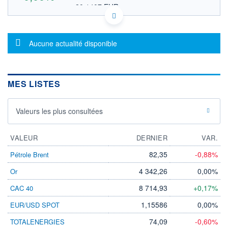
20,1407 EUR
VALEUR INDICATIVE
GB0000904986 BLWYF
DONNÉES TEMPS DIFFÉRÉ
Message d'information
Politique d'exécution
Aucune actualité disponible
Cotation sur les autres places
OUVERTURE
CLÔTURE VEILLE
0,0000
23,2800
MES LISTES
+ HAUT
+ BAS
0,0000
0,0000
Valeurs les plus consultées
VOLUME
CAPITAL ÉCHANGÉ
0
0,00%
VALORISATION
VALEUR
DERNIER
VAR.
2 630 MUSD
82,35
-0,88%
Pétrole Brent
LIMITE À LA
LIMITE À LA
BAISSE
HAUSSE
4 342,26
0,00%
Or
0,0000
0,0000
8 714,93
+0,17%
CAC 40
RENDEMENT
PER ESTIMÉ
ESTIMÉ 2026
2026
1,15586
0,00%
EUR/USD SPOT
-
-
74,09
-0,60%
TOTALENERGIES
DERNIER
ÉCHANGE