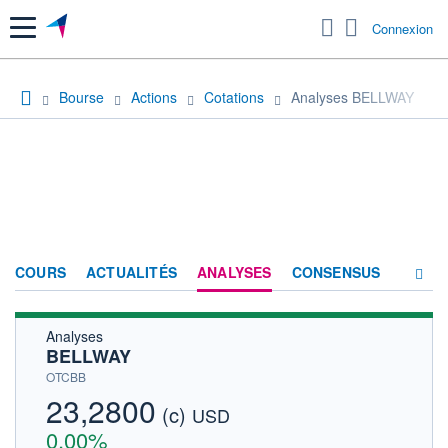
Menu
Connexion
Bourse
Actions
Cotations
Analyses BELLWAY
COURS
ACTUALITÉS
ANALYSES
CONSENSUS
Analyses
SOCIÉTÉ
BELLWAY
HISTORIQUE
OTCBB
23,2800
(c)
ACTIONNAIRES
USD
0,00%