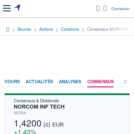
Menu
Connexion
Bourse
Actions
Cotations
Consensus NORCOM I
COURS
ACTUALITÉS
ANALYSES
CONSENSUS
Consensus & Dividende
SOCIÉTÉ
NORCOM INF TECH
HISTORIQUE
XETRA
1,4200
(c)
ACTIONNAIRES
EUR
+1,43%