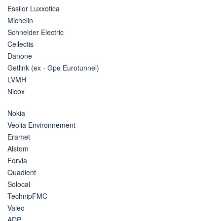
Essilor Luxxotica
Michelin
Schneider Electric
Cellectis
Danone
Getlink (ex - Gpe Eurotunnel)
LVMH
Nicox
Nokia
Veolia Environnement
Eramet
Alstom
Forvia
Quadient
Solocal
TechnipFMC
Valeo
ADP