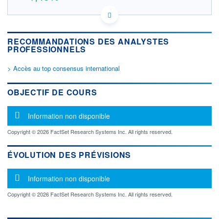
DE000A12UP37 NC5A
DONNÉES TEMPS DIFFÉRÉ
Politique d'exécution
RECOMMANDATIONS DES ANALYSTES
Cotation sur les autres places
PROFESSIONNELS
> Accès au top consensus international
1,46
1,44
OBJECTIF DE COURS
1,42
1,40
Message d'information
Information non disponible
1,38
12h36
15h05
Copyright © 2026 FactSet Research Systems Inc. All rights reserved.
OUVERTURE
CLÔTURE VEILLE
0,0000
1,4000
ÉVOLUTION DES PRÉVISIONS
+ HAUT
+ BAS
1,4400
0,0000
Message d'information
Information non disponible
VOLUME
CAPITAL ÉCHANGÉ
505
0,00%
Copyright © 2026 FactSet Research Systems Inc. All rights reserved.
VALORISATION
DERNIER ÉCHANGE
07.08.26 / 17:35:34