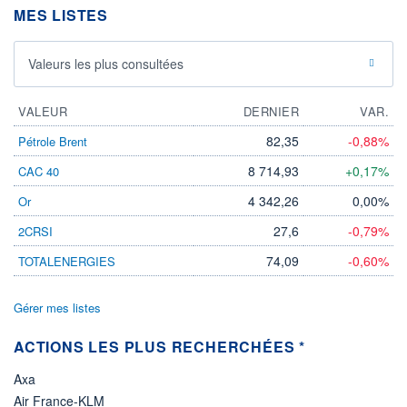
MES LISTES
LIMITE À LA
LIMITE À LA
BAISSE
HAUSSE
8,7000
11,5000
Valeurs les plus consultées
RENDEMENT
PER ESTIMÉ
ESTIMÉ 2026
2026
-
-
VALEUR
DERNIER
VAR.
DERNIER
DATE
DIVIDENDE
DERNIER
82,35
-0,88%
Pétrole Brent
DIVIDENDE
0,00 EUR
-
8 714,93
+0,17%
CAC 40
PROCHAIN
DIVIDENDE
4 342,26
0,00%
Or
-
27,6
-0,79%
2CRSI
ÉLIGIBILITÉ
Non éligible
74,09
-0,60%
TOTALENERGIES
Boursobank
Gérer mes listes
+ PORTEFEUILLE
+ LISTE
ACTIONS LES PLUS RECHERCHÉES *
Axa
Air France-KLM