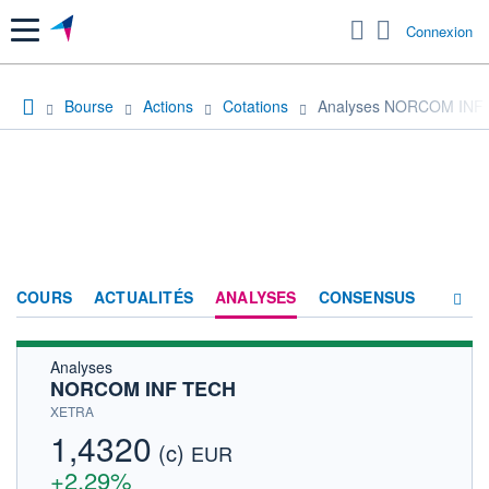
Menu
Connexion
Bourse
Actions
Cotations
Analyses NORCOM INF
COURS
ACTUALITÉS
ANALYSES
CONSENSUS
Analyses
SOCIÉTÉ
NORCOM INF TECH
HISTORIQUE
XETRA
1,4320
(c)
ACTIONNAIRES
EUR
+2,29%