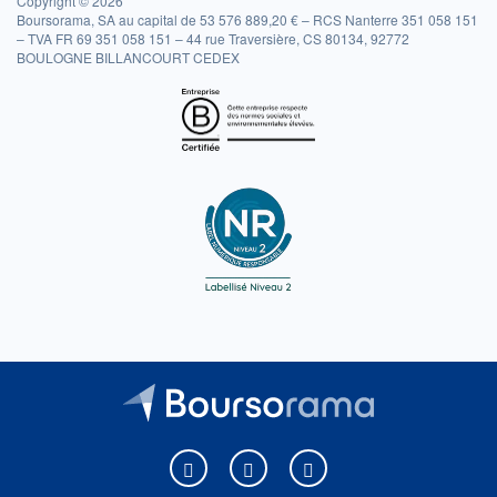
Copyright © 2026
Boursorama, SA au capital de 53 576 889,20 € – RCS Nanterre 351 058 151
– TVA FR 69 351 058 151 – 44 rue Traversière, CS 80134, 92772
BOULOGNE BILLANCOURT CEDEX
Boursorama sur Facebook
Boursorama sur X
Boursorama sur Youtu