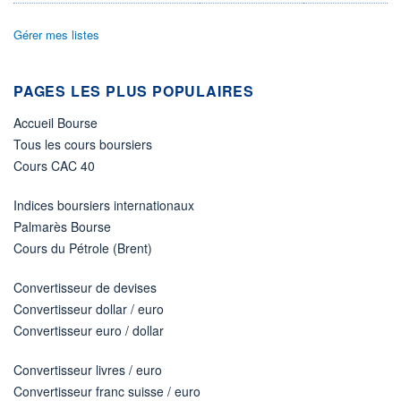
DIVIDENDE
0,00 EUR
-
Gérer mes listes
PROCHAIN
DIVIDENDE
-
PAGES LES PLUS POPULAIRES
ÉLIGIBILITÉ
Non éligible
Accueil Bourse
Boursobank
Tous les cours boursiers
Cours CAC 40
+ PORTEFEUILLE
+ LISTE
Indices boursiers internationaux
Palmarès Bourse
Cours du Pétrole (Brent)
Convertisseur de devises
Convertisseur dollar / euro
Convertisseur euro / dollar
Convertisseur livres / euro
Convertisseur franc suisse / euro