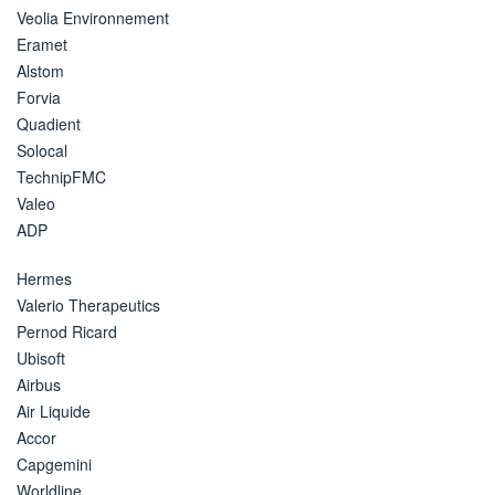
Veolia Environnement
Eramet
Alstom
Forvia
Quadient
Solocal
TechnipFMC
Valeo
ADP
Hermes
Valerio Therapeutics
Pernod Ricard
Ubisoft
Airbus
Air Liquide
Accor
Capgemini
Worldline