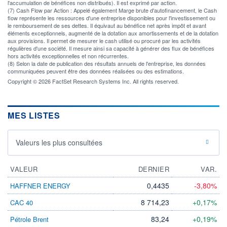
l'accumulation de bénéfices non distribués). Il est exprimé par action.
(7) Cash Flow par Action : Appelé également Marge brute d'autofinancement, le Cash
flow représente les ressources d'une entreprise disponibles pour l'investissement ou
le remboursement de ses dettes. Il équivaut au bénéfice net après impôt et avant
éléments exceptionnels, augmenté de la dotation aux amortissements et de la dotation
aux provisions. Il permet de mesurer le cash utilisé ou procuré par les activités
régulières d'une société. Il mesure ainsi sa capacité à générer des flux de bénéfices
hors activités exceptionnelles et non récurrentes.
(8) Selon la date de publication des résultats annuels de l'entreprise, les données
communiquées peuvent être des données réalisées ou des estimations.
Copyright © 2026 FactSet Research Systems Inc. All rights reserved.
MES LISTES
Valeurs les plus consultées
VALEUR
DERNIER
VAR.
0,4435
-3,80%
HAFFNER ENERGY
8 714,23
+0,17%
CAC 40
83,24
+0,19%
Pétrole Brent