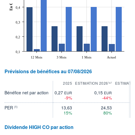
En €
0,4
0,3
0,2
0,1
12 Mois
3 Mois
1 Mois
Actuel
Prévisions de bénéfices au 07/08/2026
2025
ESTIMATION 2026⁽⁸⁾
ESTIMATIO
Bénéfice net par action
0,27
0,15
0
EUR
EUR
-9%
-44%
PER
13,63
24,53
(1)
15%
80%
Dividende HIGH CO par action