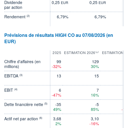
Dividende
0,25
0,25
0
EUR
EUR
par action
Rendement
6,79%
6,79%
(2)
Prévisions de résultats HIGH CO au 07/08/2026 (en
EUR)
2025
ESTIMATION 2026⁽⁸⁾
ESTIMATION 2
Chiffre d'affaires (en
99
129
millions)
-32%
30%
EBITDA
13
15
(3)
EBIT
6
7
(4)
-47%
16%
Dette financière nette
-35
-5
(5)
49%
85%
-1
Actif net par action
3,68
3,10
3
(6)
2%
-16%