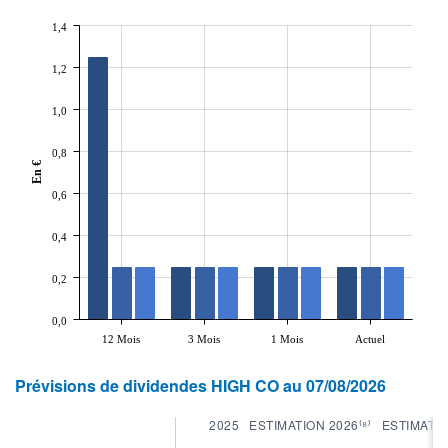
1,4
1,2
1,0
0,8
En €
0,6
0,4
0,2
0,0
12 Mois
3 Mois
1 Mois
Actuel
Prévisions de dividendes HIGH CO au 07/08/2026
2025
ESTIMATION 2026⁽⁸⁾
ESTIMATIO