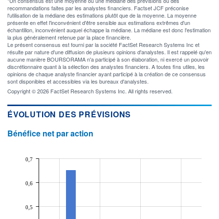
*Un consensus est une moyenne ou une médiane des prévisions ou des
recommandations faites par les analystes financiers. Factset JCF préconise
l'utilisation de la médiane des estimations plutôt que de la moyenne. La moyenne
présente en effet l'inconvénient d'être sensible aux estimations extrêmes d'un
échantillon, inconvénient auquel échappe la médiane. La médiane est donc l'estimation
la plus généralement retenue par la place financière.
Le présent consensus est fourni par la société FactSet Research Systems Inc et
résulte par nature d'une diffusion de plusieurs opinions d'analystes. Il est rappelé qu'en
aucune manière BOURSORAMA n'a participé à son élaboration, ni exercé un pouvoir
discrétionnaire quant à la sélection des analystes financiers. A toutes fins utiles, les
opinions de chaque analyste financier ayant participé à la création de ce consensus
sont disponibles et accessibles via les bureaux d'analystes.
Copyright © 2026 FactSet Research Systems Inc. All rights reserved.
ÉVOLUTION DES PRÉVISIONS
Bénéfice net par action
0,7
0,6
0,5