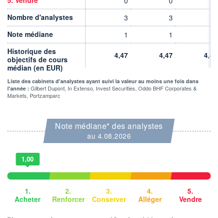
0
0
0
2 811
0,01%
VALORISATION
DERNIER ÉCHANGE
Nombre d'analystes
3
3
3
75 MEUR
07.08.26 / 10:22:37
Note médiane
1
1
1
LIMITE À LA
LIMITE À LA
BAISSE
HAUSSE
Historique des
3,5000
3,8600
4,47
4,47
4,47
objectifs de cours
médian (en EUR)
RENDEMENT
PER ESTIMÉ
ESTIMÉ 2026
2026
6,79%
24,53
Liste des cabinets d'analystes ayant suivi la valeur au moins une fois dans
Gilbert Dupont, In Extenso, Invest Securities, Oddo BHF Corporates &
l'année :
Markets, Portzamparc
DERNIER
DATE
DIVIDENDE
DERNIER
DIVIDENDE
0,25 EUR (01/06/26)
01/06/26
Note médiane* des analystes
PROCHAIN
au 4.08.2026
DIVIDENDE
-
1,00
ÉLIGIBILITÉ
RISQUE ESG
PEA
PEA-PME
-
CTO BUSINESS
1.
2.
3.
4.
5.
Acheter
Renforcer
Conserver
Alléger
Vendre
+ ALERTE
+ PORTEFEUILLE
+ LISTE