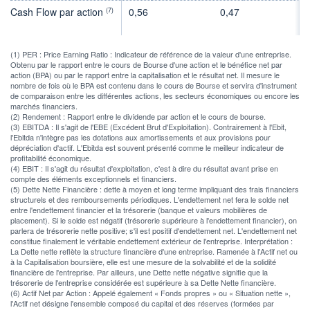
Cash Flow par action
0,56
0,47
0
(7)
(1) PER : Price Earning Ratio : Indicateur de référence de la valeur d'une entreprise.
Obtenu par le rapport entre le cours de Bourse d'une action et le bénéfice net par
action (BPA) ou par le rapport entre la capitalisation et le résultat net. Il mesure le
nombre de fois où le BPA est contenu dans le cours de Bourse et servira d'instrument
de comparaison entre les différentes actions, les secteurs économiques ou encore les
marchés financiers.
(2) Rendement : Rapport entre le dividende par action et le cours de bourse.
(3) EBITDA : Il s'agit de l'EBE (Excédent Brut d'Exploitation). Contrairement à l'Ebit,
l'Ebitda n'intègre pas les dotations aux amortissements et aux provisions pour
dépréciation d'actif. L'Ebitda est souvent présenté comme le meilleur indicateur de
profitabilité économique.
(4) EBIT : Il s'agit du résultat d'exploitation, c'est à dire du résultat avant prise en
compte des éléments exceptionnels et financiers.
(5) Dette Nette Financière : dette à moyen et long terme impliquant des frais financiers
structurels et des remboursements périodiques. L'endettement net fera le solde net
entre l'endettement financier et la trésorerie (banque et valeurs mobilières de
placement). Si le solde est négatif (trésorerie supérieure à l'endettement financier), on
parlera de trésorerie nette positive; s'il est positif d'endettement net. L'endettement net
constitue finalement le véritable endettement extérieur de l'entreprise. Interprétation :
La Dette nette reflète la structure financière d'une entreprise. Ramenée à l'Actif net ou
à la Capitalisation boursière, elle est une mesure de la solvabilité et de la solidité
financière de l'entreprise. Par ailleurs, une Dette nette négative signifie que la
trésorerie de l'entreprise considérée est supérieure à sa Dette Nette financière.
(6) Actif Net par Action : Appelé également « Fonds propres » ou « Situation nette »,
l'Actif net désigne l'ensemble composé du capital et des réserves (formées par