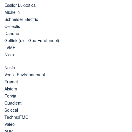
Essilor Luxxotica
Michelin
Schneider Electric
Cellectis
Danone
Getlink (ex - Gpe Eurotunnel)
LVMH
Nicox
Nokia
Veolia Environnement
Eramet
Alstom
Forvia
Quadient
Solocal
TechnipFMC
Valeo
ADP