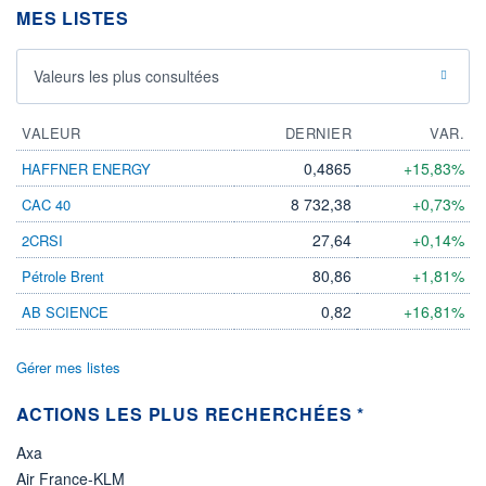
DIVIDENDE
0,00 EUR
MES LISTES
-
PROCHAIN
DIVIDENDE
Valeurs les plus consultées
-
ÉLIGIBILITÉ
VALEUR
DERNIER
VAR.
Non éligible
Boursobank
0,4865
+15,83%
HAFFNER ENERGY
+ PORTEFEUILLE
+ LISTE
8 732,38
+0,73%
CAC 40
27,64
+0,14%
2CRSI
80,86
+1,81%
Pétrole Brent
0,82
+16,81%
AB SCIENCE
Gérer mes listes
ACTIONS LES PLUS RECHERCHÉES *
Axa
Air France-KLM