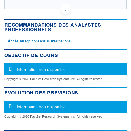
IT0004827454 FSAR
DONNÉES TEMPS DIFFÉRÉ
Politique d'exécution
RECOMMANDATIONS DES ANALYSTES
Cotation sur les autres places
PROFESSIONNELS
OUVERTURE
CLÔTURE VEILLE
> Accès au top consensus international
0,000
182,226
+ HAUT
+ BAS
OBJECTIF DE COURS
0,000
0,000
VOLUME
CAPITAL ÉCHANGÉ
Message d'information
Information non disponible
0
0,00%
VALORISATION
DERNIER ÉCHANGE
Copyright © 2026 FactSet Research Systems Inc. All rights reserved.
03.01.14 / 17:34:40
LIMITE À LA
LIMITE À LA
ÉVOLUTION DES PRÉVISIONS
BAISSE
HAUSSE
0,000
0,000
Message d'information
Information non disponible
RENDEMENT
PER ESTIMÉ
ESTIMÉ 2026
2026
-
-
Copyright © 2026 FactSet Research Systems Inc. All rights reserved.
DERNIER
DATE
DIVIDENDE
DERNIER