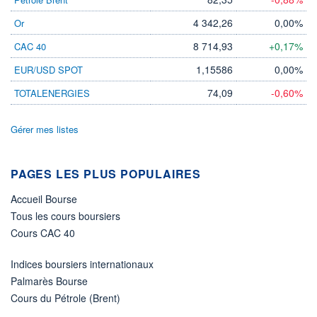
DIVIDENDE
0,00 EUR
-
4 342,26
0,00%
Or
PROCHAIN
DIVIDENDE
8 714,93
+0,17%
CAC 40
-
1,15586
0,00%
EUR/USD SPOT
ÉLIGIBILITÉ
Non éligible
74,09
-0,60%
TOTALENERGIES
Boursobank
Gérer mes listes
+ PORTEFEUILLE
+ LISTE
PAGES LES PLUS POPULAIRES
Accueil Bourse
Tous les cours boursiers
Cours CAC 40
Indices boursiers internationaux
Palmarès Bourse
Cours du Pétrole (Brent)