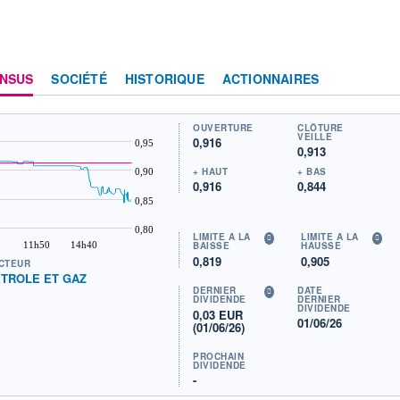
NSUS
SOCIÉTÉ
HISTORIQUE
ACTIONNAIRES
OUVERTURE
CLÔTURE
VEILLE
0,916
0,95
0,913
+ HAUT
+ BAS
0,90
0,916
0,844
0,85
0,80
LIMITE À LA
LIMITE À LA
11h50
14h40
BAISSE
HAUSSE
0,819
0,905
CTEUR
TROLE ET GAZ
DERNIER
DATE
DIVIDENDE
DERNIER
DIVIDENDE
0,03 EUR
01/06/26
(01/06/26)
PROCHAIN
DIVIDENDE
-