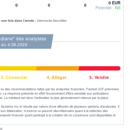
0 EUR
0
0
0
Potentiel :
NS
Intermonte Securities
s une fois dans l'année :
diane* des analystes
au 4.08.2026
3.
Conserver
4.
Alléger
5.
Vendre
u des recommandations faites par les analystes financiers. Factset JCF préconise
ne. La moyenne présente en effet l'inconvénient d'être sensible aux estimations
e. La médiane est donc l'estimation la plus généralement retenue par la place
ystems Inc et résulte par nature d'une diffusion de plusieurs opinions d'analystes. Il
 élaboration, ni exercé un pouvoir discrétionnaire quant à la sélection des
 analyste financier ayant participé à la création de ce consensus sont disponibles et
d.