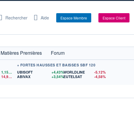
Rechercher
Aide
Espace Membre
Espace Client
Matières Premières
Forum
+ FORTES HAUSSES ET BAISSES SBF 120
1,1559
$US
UBISOFT
+4,43%
WORLDLINE
-5,12%
14,90
$US
ABIVAX
+3,54%
EUTELSAT
-4,58%