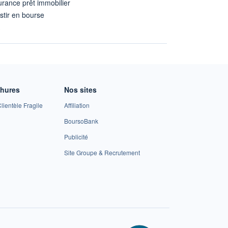
rance prêt immobilier
stir en bourse
A
chures
Nos sites
lientèle Fragile
Affiliation
BoursoBank
Publicité
Site Groupe & Recrutement