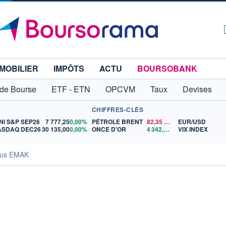
MOBILIER
IMPÔTS
ACTU
BOURSOBANK
 de Bourse
ETF - ETN
OPCVM
Taux
Devises
CHIFFRES-CLÉS
NI S&P SEP26
7 777,25
0,00%
PÉTROLE BRENT
82,35
$US
EUR/USD
ASDAQ DEC26
30 135,00
0,00%
ONCE D'OR
4 342,26
$US
VIX INDEX
us EMAK