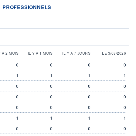
 PROFESSIONNELS
Y A 2 MOIS
IL Y A 1 MOIS
IL Y A 7 JOURS
LE 3/08/2026
0
0
0
0
1
1
1
1
0
0
0
0
0
0
0
0
0
0
0
0
1
1
1
1
0
0
0
0