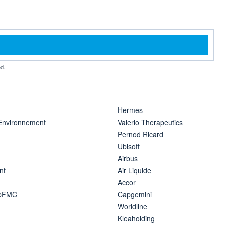
d.
Hermes
 Environnement
Valerio Therapeutics
Pernod Ricard
Ubisoft
Airbus
nt
Air Liquide
Accor
ipFMC
Capgemini
Worldline
Kleaholding