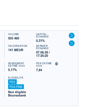
VOLUME
CAPITAL
ÉCHANGÉ
503 460
0,31%
VALORISATION
DERNIER
ÉCHANGE
141 MEUR
07.08.26 /
17:35:20
RENDEMENT
PER ESTIMÉ
ESTIMÉ 2026
2026
5,17%
7,84
ÉLIGIBILITÉ
PEA
PEA-PME
Non éligible
Boursobank