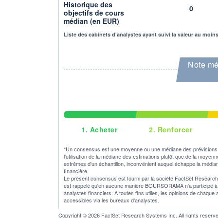
Historique des
0
objectifs de cours
médian (en EUR)
Liste des cabinets d'analystes ayant suivi la valeur au moin
Note mé
1.
Acheter
2.
Renforcer
*Un consensus est une moyenne ou une médiane des prévisions o
l'utilisation de la médiane des estimations plutôt que de la moyen
extrêmes d'un échantillon, inconvénient auquel échappe la médian
financière.
Le présent consensus est fourni par la société FactSet Research S
est rappelé qu'en aucune manière BOURSORAMA n'a participé à son
analystes financiers. A toutes fins utiles, les opinions de chaque
accessibles via les bureaux d'analystes.
Copyright © 2026 FactSet Research Systems Inc. All rights reserve