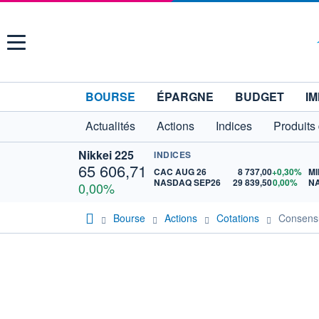
Menu
BOURSE
ÉPARGNE
BUDGET
IM
Actualités
Actions
Indices
Produits
Nikkei 225
INDICES
65 606,71
CAC AUG 26
8 737,00
+0,30%
MI
NASDAQ SEP26
29 839,50
0,00%
N
0,00%
Bourse
Actions
Cotations
Consens