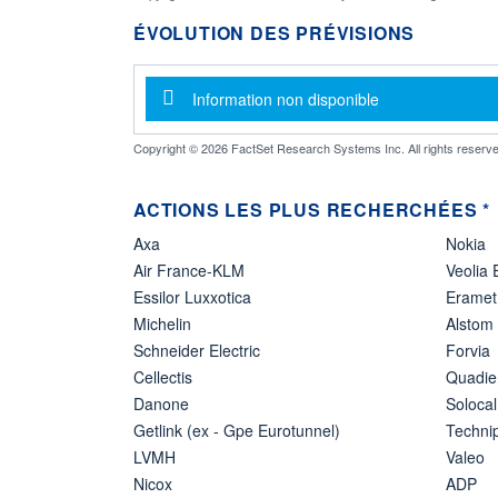
ÉVOLUTION DES PRÉVISIONS
Message d'information
Information non disponible
Copyright © 2026 FactSet Research Systems Inc. All rights reserve
ACTIONS LES PLUS RECHERCHÉES *
Axa
Nokia
Air France-KLM
Veolia
Essilor Luxxotica
Eramet
Michelin
Alstom
Schneider Electric
Forvia
Cellectis
Quadie
Danone
Solocal
Getlink (ex - Gpe Eurotunnel)
Techn
LVMH
Valeo
Nicox
ADP