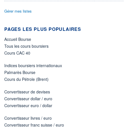
68 875
0,04%
VALORISATION
DERNIER ÉCHANGE
Gérer mes listes
149 MEUR
05.08.26 / 17:29:50
LIMITE À LA
LIMITE À LA
BAISSE
HAUSSE
PAGES LES PLUS POPULAIRES
0,855
0,945
Accueil Bourse
RENDEMENT
PER ESTIMÉ
ESTIMÉ 2026
2026
Tous les cours boursiers
5,17%
7,84
Cours CAC 40
DERNIER
DATE
DIVIDENDE
DERNIER
DIVIDENDE
Indices boursiers internationaux
0,03 EUR (01/06/26)
01/06/26
Palmarès Bourse
PROCHAIN
Cours du Pétrole (Brent)
DIVIDENDE
-
Convertisseur de devises
ÉLIGIBILITÉ
Convertisseur dollar / euro
PEA
PEA-PME
Convertisseur euro / dollar
Non éligible
Boursobank
Convertisseur livres / euro
+ PORTEFEUILLE
+ LISTE
Convertisseur franc suisse / euro