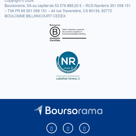
Copyright © 2026
Boursorama, SA au capital de 53 576 889,20 € – RCS Nanterre 351 058 151
– TVA FR 69 351 058 151 – 44 rue Traversière, CS 80134, 92772
BOULOGNE BILLANCOURT CEDEX
Boursorama sur Facebook
Boursorama sur X
Boursorama sur Youtu