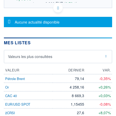
0,900 EUR
(
0,78%
)
OUVERTURE THÉORIQUE
IT0001237053 EM
DONNÉES TEMPS DIFFÉRÉ
Message d'information
Politique d'exécution
Aucune actualité disponible
Cotation sur les autres places
0,91
MES LISTES
0,90
Valeurs les plus consultées
0,89
12h11
14h50
VALEUR
DERNIER
VAR.
79,14
-0,35%
Pétrole Brent
SECTEUR
PÉTROLE ET GAZ
4 258,16
+0,26%
Or
OUVERTURE
CLÔTURE VEILLE
0,897
0,893
8 669,3
+0,03%
CAC 40
+ HAUT
+ BAS
1,15455
-0,08%
EUR/USD SPOT
0,909
0,895
27,6
+8,07%
2CRSI
VOLUME
CAPITAL ÉCHANGÉ