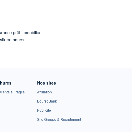
rance prêt immobilier
stir en bourse
A
chures
Nos sites
lientèle Fragile
Affiliation
BoursoBank
Publicité
Site Groupe & Recrutement