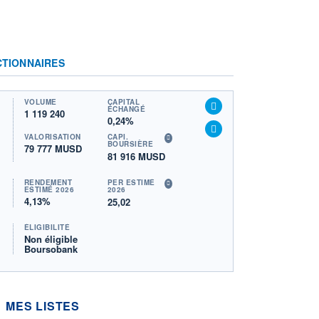
CTIONNAIRES
VOLUME
CAPITAL
ÉCHANGÉ
1 119 240
0,24%
VALORISATION
CAPI.
BOURSIÈRE
79 777 MUSD
81 916 MUSD
RENDEMENT
PER ESTIMÉ
ESTIMÉ 2026
2026
4,13%
25,02
ÉLIGIBILITÉ
Non éligible
Boursobank
MES LISTES