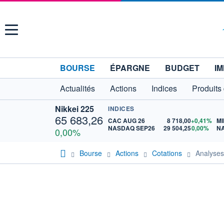
Menu
BOURSE
ÉPARGNE
BUDGET
IM
Actualités
Actions
Indices
Produits
Nikkei 225
INDICES
65 683,26
CAC AUG 26
8 718,00
+0,41%
MI
NASDAQ SEP26
29 504,25
0,00%
N
0,00%
Bourse
Actions
Cotations
Analyse