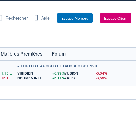
Rechercher
Aide
Espace Membre
Espace Client
Matières Premières
Forum
+ FORTES HAUSSES ET BAISSES SBF 120
1,1521
$US
VIRIDIEN
+6,99%
VUSION
-5,04%
15,15
$US
HERMES INTL
+5,17%
VALEO
-3,55%