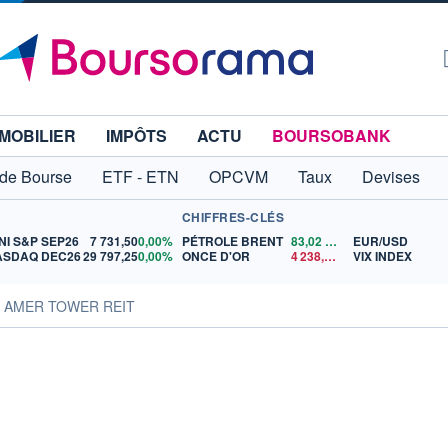
MOBILIER
IMPÔTS
ACTU
BOURSOBANK
 de Bourse
ETF - ETN
OPCVM
Taux
Devises
CHIFFRES-CLÉS
NI S&P SEP26
7 731,50
0,00%
PÉTROLE BRENT
83,02
$US
EUR/USD
ASDAQ DEC26
29 797,25
0,00%
ONCE D'OR
4 238,55
$US
VIX INDEX
s AMER TOWER REIT