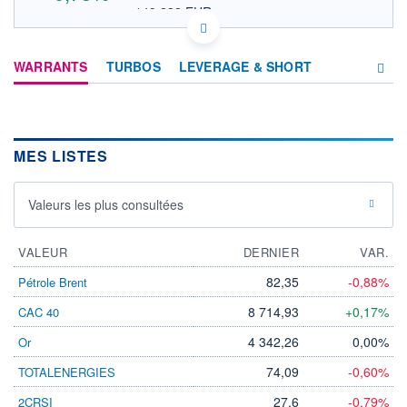
149,238 EUR
VALEUR INDICATIVE
US03027X1000 AMT
DONNÉES TEMPS DIFFÉRÉ
WARRANTS
TURBOS
LEVERAGE & SHORT
Politique d'exécution
Cotation sur les autres places
PRODUITS
174
D'INVESTISSEMENT
MES LISTES
172
Valeurs les plus consultées
170
17h40
19h50
VALEUR
DERNIER
VAR.
OUVERTURE
CLÔTURE VEILLE
171,285
171,210
82,35
-0,88%
Pétrole Brent
+ HAUT
+ BAS
8 714,93
+0,17%
CAC 40
173,770
170,720
4 342,26
0,00%
Or
VOLUME
CAPITAL ÉCHANGÉ
712 735
0,15%
74,09
-0,60%
TOTALENERGIES
VALORISATION
CAPI.
BOURSIÈRE
80 378 MUSD
27,6
-0,79%
2CRSI