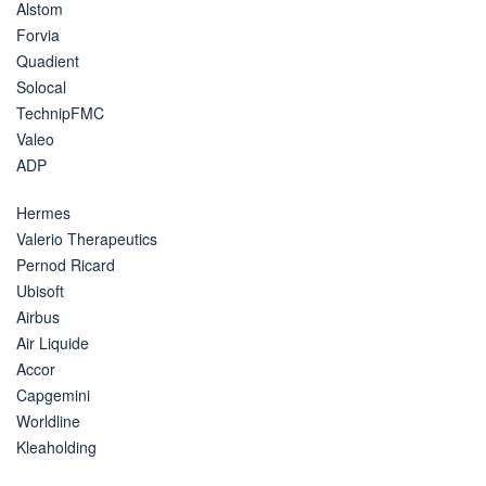
Alstom
Forvia
Quadient
Solocal
TechnipFMC
Valeo
ADP
Hermes
Valerio Therapeutics
Pernod Ricard
Ubisoft
Airbus
Air Liquide
Accor
Capgemini
Worldline
Kleaholding