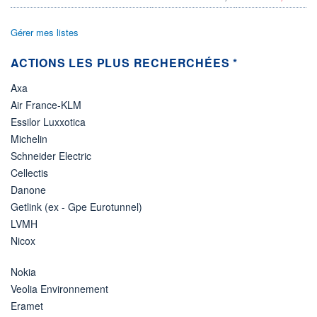
78 560 MUSD
LIMITE À LA
LIMITE À LA
Gérer mes listes
BAISSE
HAUSSE
138,190
0,000
ACTIONS LES PLUS RECHERCHÉES *
RENDEMENT
PER ESTIMÉ
ESTIMÉ 2026
2026
4,13%
25,02
Axa
Air France-KLM
DERNIER
ÉCHANGE
Essilor Luxxotica
07.08.26 / 21:59:58
Michelin
ÉLIGIBILITÉ
Schneider Electric
Non éligible
Cellectis
Boursobank
Danone
+ PORTEFEUILLE
+ LISTE
Getlink (ex - Gpe Eurotunnel)
LVMH
Nicox
Nokia
Veolia Environnement
Eramet