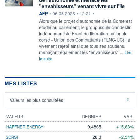
"envahisseurs" venant vivre sur l'île
information fournie par
AFP
•
06.08.2026
•
12:21
•
Alors que le projet d'autonomie de la Corse est
étudié au parlement, le groupuscule clandestin
indépendantiste Front de libération nationale
corse - Union des Combattants (FLNC-UC) l'a
vivement rejeté ainsi que tous ses soutiens,
menaçant également les "envahisseurs" ...
Lire
la suite
MES LISTES
Valeurs les plus consultées
VALEUR
DERNIER
VAR.
0,4865
+15,83%
HAFFNER ENERGY
28,3
+2,54%
2CRSI