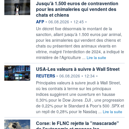
Jusqu'à 1.500 euros de contravention
pour les animaleries qui vendent des
chats et chiens
information fournie par
AFP
•
06.08.2026
•
12:45
•
Un décret fixe désormais le montant de la
sanction, allant jusqu'à 1.500 euros par animal,
pour les animaleries qui vendent des chiens et
chats ou présentent des animaux vivants en
vitrine, malgré l'interdiction de 2024, a indiqué le
ministère de l'Agriculture ...
Lire la suite
USA-Les valeurs à suivre à Wall Street
information fournie par
REUTERS
•
06.08.2026
•
12:34
•
Principales valeurs à suivre jeudi à Wall Street,
où les contrats à terme sur les principaux
indices suggèrent une ouverture en hausse
0,30% pour le Dow Jones .DJI , une progression
de 0,22% pour le Standard & Poor's 500 .SPX et
un repli de 0,28% pour le Nasdaq ...
Lire la suite
Corse: le FLNC rejette la "mascarade"
de l'autonomie et menace les