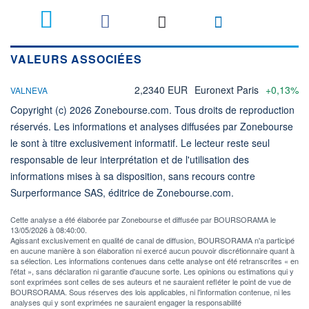
VALEURS ASSOCIÉES
2,2340 EUR
Euronext Paris
+0,13%
VALNEVA
Copyright (c) 2026 Zonebourse.com. Tous droits de reproduction
réservés. Les informations et analyses diffusées par Zonebourse
le sont à titre exclusivement informatif. Le lecteur reste seul
responsable de leur interprétation et de l'utilisation des
informations mises à sa disposition, sans recours contre
Surperformance SAS, éditrice de Zonebourse.com.
Cette analyse a été élaborée par Zonebourse et diffusée par BOURSORAMA le
13/05/2026 à 08:40:00.
Agissant exclusivement en qualité de canal de diffusion, BOURSORAMA n'a participé
en aucune manière à son élaboration ni exercé aucun pouvoir discrétionnaire quant à
sa sélection. Les informations contenues dans cette analyse ont été retranscrites « en
l'état », sans déclaration ni garantie d'aucune sorte. Les opinions ou estimations qui y
sont exprimées sont celles de ses auteurs et ne sauraient refléter le point de vue de
BOURSORAMA. Sous réserves des lois applicables, ni l'information contenue, ni les
analyses qui y sont exprimées ne sauraient engager la responsabilité