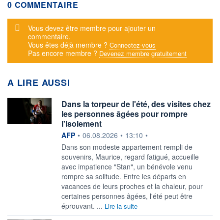
0 COMMENTAIRE
Message d'alerte
Vous devez être membre pour ajouter un
commentaire.
Vous êtes déjà membre ?
Connectez-vous
Pas encore membre ?
Devenez membre gratuitement
A LIRE AUSSI
Dans la torpeur de l'été, des visites chez
les personnes âgées pour rompre
l'isolement
information fournie par
AFP
•
06.08.2026
•
13:10
•
Dans son modeste appartement rempli de
souvenirs, Maurice, regard fatigué, accueille
avec impatience "Stan", un bénévole venu
rompre sa solitude. Entre les départs en
vacances de leurs proches et la chaleur, pour
certaines personnes âgées, l'été peut être
éprouvant. ...
Lire la suite