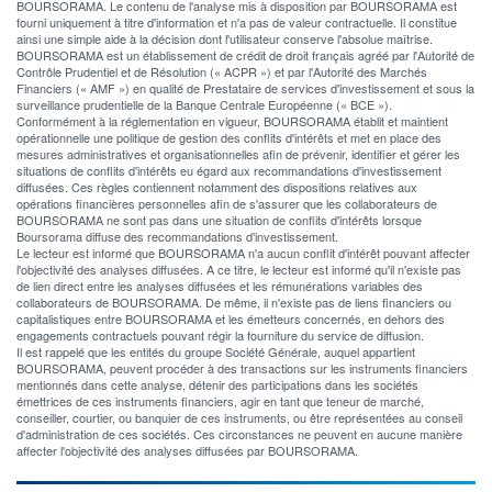
BOURSORAMA. Le contenu de l'analyse mis à disposition par BOURSORAMA est
fourni uniquement à titre d'information et n'a pas de valeur contractuelle. Il constitue
ainsi une simple aide à la décision dont l'utilisateur conserve l'absolue maîtrise.
BOURSORAMA est un établissement de crédit de droit français agréé par l'Autorité de
Contrôle Prudentiel et de Résolution (« ACPR ») et par l'Autorité des Marchés
Financiers (« AMF ») en qualité de Prestataire de services d'investissement et sous la
surveillance prudentielle de la Banque Centrale Européenne (« BCE »).
Conformément à la réglementation en vigueur, BOURSORAMA établit et maintient
opérationnelle une politique de gestion des conflits d'intérêts et met en place des
mesures administratives et organisationnelles afin de prévenir, identifier et gérer les
situations de conflits d'intérêts eu égard aux recommandations d'investissement
diffusées. Ces règles contiennent notamment des dispositions relatives aux
opérations financières personnelles afin de s'assurer que les collaborateurs de
BOURSORAMA ne sont pas dans une situation de conflits d'intérêts lorsque
Boursorama diffuse des recommandations d'investissement.
Le lecteur est informé que BOURSORAMA n'a aucun conflit d'intérêt pouvant affecter
l'objectivité des analyses diffusées. A ce titre, le lecteur est informé qu'il n'existe pas
de lien direct entre les analyses diffusées et les rémunérations variables des
collaborateurs de BOURSORAMA. De même, il n'existe pas de liens financiers ou
capitalistiques entre BOURSORAMA et les émetteurs concernés, en dehors des
engagements contractuels pouvant régir la fourniture du service de diffusion.
Il est rappelé que les entités du groupe Société Générale, auquel appartient
BOURSORAMA, peuvent procéder à des transactions sur les instruments financiers
mentionnés dans cette analyse, détenir des participations dans les sociétés
émettrices de ces instruments financiers, agir en tant que teneur de marché,
conseiller, courtier, ou banquier de ces instruments, ou être représentées au conseil
d'administration de ces sociétés. Ces circonstances ne peuvent en aucune manière
affecter l'objectivité des analyses diffusées par BOURSORAMA.