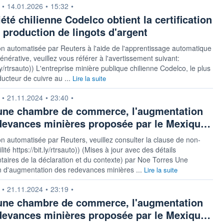
n fournie par
•
14.01.2026
•
15:32
•
été chilienne Codelco obtient la certification
a production de lingots d'argent
on automatisée par Reuters à l'aide de l'apprentissage automatique
générative, veuillez vous référer à l'avertissement suivant:
.ly/rtrsauto)) L'entreprise minière publique chilienne Codelco, le plus
ucteur de cuivre au ...
Lire la suite
n fournie par
•
21.11.2024
•
23:40
•
une chambre de commerce, l'augmentation
devances minières proposée par le Mexiqu…
on automatisée par Reuters, veuillez consulter la clause de non-
ité https://bit.ly/rtrsauto)) (Mises à jour avec des détails
aires de la déclaration et du contexte) par Noe Torres Une
n d'augmentation des redevances minières ...
Lire la suite
n fournie par
•
21.11.2024
•
23:19
•
une chambre de commerce, l'augmentation
devances minières proposée par le Mexiqu…