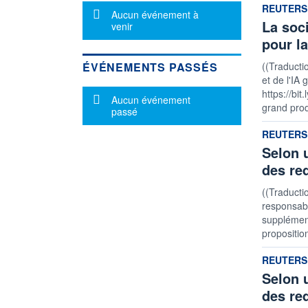
informatio
REUTERS
Message d'information
Aucun événement à
La soci
venir
pour l
ÉVÉNEMENTS PASSÉS
((Traducti
et de l'IA 
https://bit
Message d'information
Aucun événement
grand prod
passé
informatio
REUTERS
Selon 
des re
((Traducti
responsabil
supplément
propositio
informatio
REUTERS
Selon 
des re