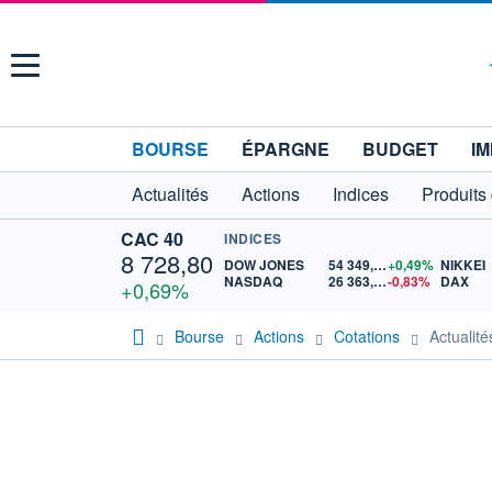
Menu
BOURSE
ÉPARGNE
BUDGET
IM
Actualités
Actions
Indices
Produits
CAC 40
INDICES
8 728,80
DOW JONES
54 349,12
+0,49%
NIKKEI
NASDAQ
26 363,44
-0,83%
DAX
+0,69%
Bourse
Actions
Cotations
Actuali