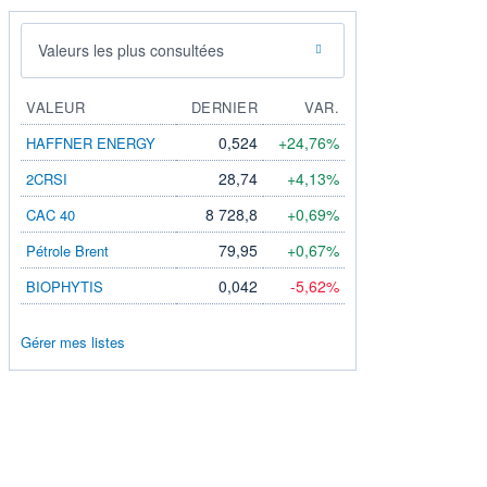
Valeurs les plus consultées
VALEUR
DERNIER
VAR.
0,524
+24,76%
HAFFNER ENERGY
28,74
+4,13%
2CRSI
8 728,8
+0,69%
CAC 40
79,95
+0,67%
Pétrole Brent
0,042
-5,62%
BIOPHYTIS
Gérer mes listes