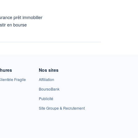
rance prêt immobilier
stir en bourse
A
chures
Nos sites
lientèle Fragile
Affiliation
BoursoBank
Publicité
Site Groupe & Recrutement