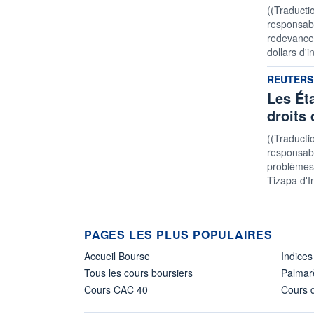
((Traducti
responsabi
redevances
dollars d'
informatio
REUTERS
Les Ét
droits 
((Traducti
responsabil
problèmes 
Tizapa d'I
PAGES LES PLUS POPULAIRES
Accueil Bourse
Indices
Tous les cours boursiers
Palmar
Cours CAC 40
Cours d