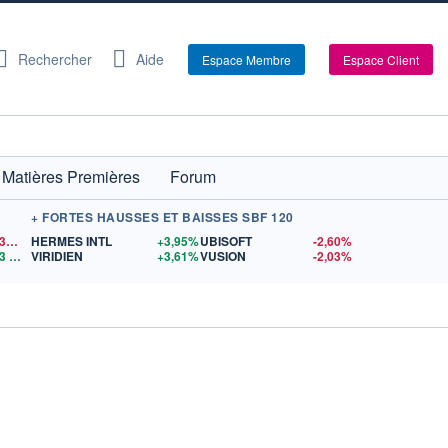
Rechercher
Aide
Espace Membre
Espace Client
Matières Premières
Forum
+ FORTES HAUSSES ET BAISSES SBF 120
1,1538
$US
HERMES INTL
+3,95%
UBISOFT
-2,60%
3
$US
VIRIDIEN
+3,61%
VUSION
-2,03%