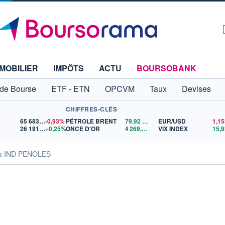
MOBILIER
IMPÔTS
ACTU
BOURSOBANK
 de Bourse
ETF - ETN
OPCVM
Taux
Devises
CHIFFRES-CLÉS
65 683,26
-0,93%
PÉTROLE BRENT
79,92
$US
EUR/USD
26 191,48
+0,25%
ONCE D'OR
4 269,22
$US
VIX INDEX
15,9
tés IND PENOLES