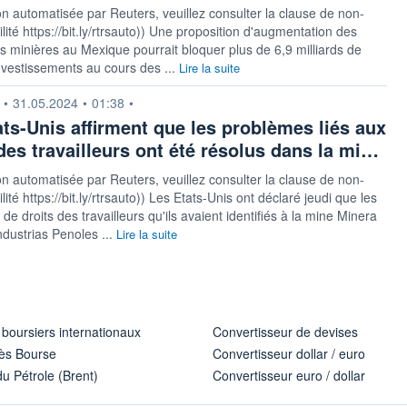
on automatisée par Reuters, veuillez consulter la clause de non-
lité https://bit.ly/rtrsauto)) Une proposition d'augmentation des
 minières au Mexique pourrait bloquer plus de 6,9 milliards de
investissements au cours des ...
Lire la suite
n fournie par
•
31.05.2024
•
01:38
•
ats-Unis affirment que les problèmes liés aux
des travailleurs ont été résolus dans la mi…
on automatisée par Reuters, veuillez consulter la clause de non-
ité https://bit.ly/rtrsauto)) Les Etats-Unis ont déclaré jeudi que les
de droits des travailleurs qu'ils avaient identifiés à la mine Minera
ndustrias Penoles ...
Lire la suite
 boursiers internationaux
Convertisseur de devises
ès Bourse
Convertisseur dollar / euro
u Pétrole (Brent)
Convertisseur euro / dollar