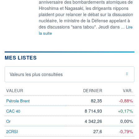
anniversaire des bombardements atomiques de
Hiroshima et Nagasaki, les dirigeants nippons
plaident pour relancer le débat sur la dissuasion
nucléaire, le ministre de la Défense appelant à
des discussions "sans tabou". Jeudi dans ...
Lire
la suite
MES LISTES
Valeurs les plus consultées
VALEUR
DERNIER
VAR.
82,35
-0,88%
Pétrole Brent
8 714,93
+0,17%
CAC 40
4 342,26
0,00%
Or
27,6
-0,79%
2CRSI