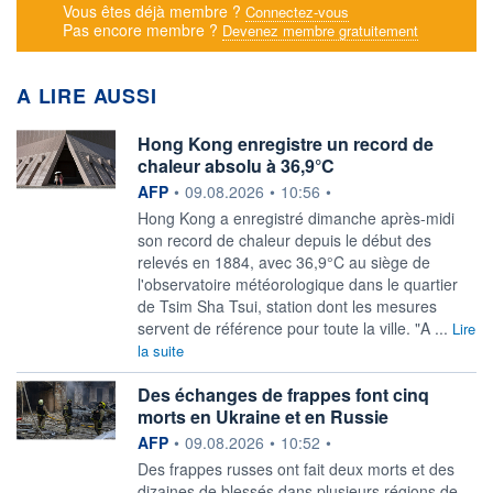
Vous êtes déjà membre ?
Connectez-vous
Pas encore membre ?
Devenez membre gratuitement
A LIRE AUSSI
Hong Kong enregistre un record de
chaleur absolu à 36,9°C
information fournie par
AFP
•
09.08.2026
•
10:56
•
Hong Kong a enregistré dimanche après-midi
son record de chaleur depuis le début des
relevés en 1884, avec 36,9°C au siège de
l'observatoire météorologique dans le quartier
de Tsim Sha Tsui, station dont les mesures
servent de référence pour toute la ville. "A ...
Lire
la suite
Des échanges de frappes font cinq
morts en Ukraine et en Russie
information fournie par
AFP
•
09.08.2026
•
10:52
•
Des frappes russes ont fait deux morts et des
dizaines de blessés dans plusieurs régions de