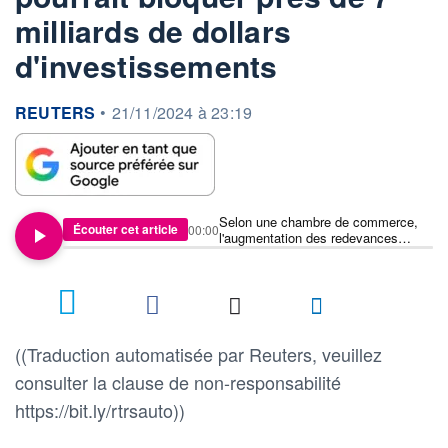
milliards de dollars
d'investissements
information fournie par
REUTERS
•
21/11/2024 à 23:19
Selon une chambre de commerce,
Écouter cet article
00:00
l'augmentation des redevances
minières proposée par le Mexique
pourrait bloquer près de 7 milliards
de dollars d'investissements
((Traduction automatisée par Reuters, veuillez
consulter la clause de non-responsabilité
https://bit.ly/rtrsauto))