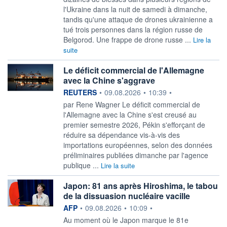
l'Ukraine dans la nuit de samedi à dimanche,
tandis qu'une attaque de drones ukrainienne a
tué trois personnes dans la région russe de
Belgorod. Une frappe de drone russe ...
Lire la
suite
Le déficit commercial de l'Allemagne
avec la Chine s'aggrave
information fournie par
REUTERS
•
09.08.2026
•
10:39
•
par Rene Wagner Le déficit commercial de
l'Allemagne avec ‌la Chine s'est creusé au
premier semestre 2026, Pékin s'efforçant de
réduire sa dépendance vis-à-vis des
importations européennes, selon ​des données
préliminaires publiées dimanche par l'agence
publique ...
Lire la suite
Japon: 81 ans après Hiroshima, le tabou
de la dissuasion nucléaire vacille
information fournie par
AFP
•
09.08.2026
•
10:09
•
Au moment où le Japon marque le 81e