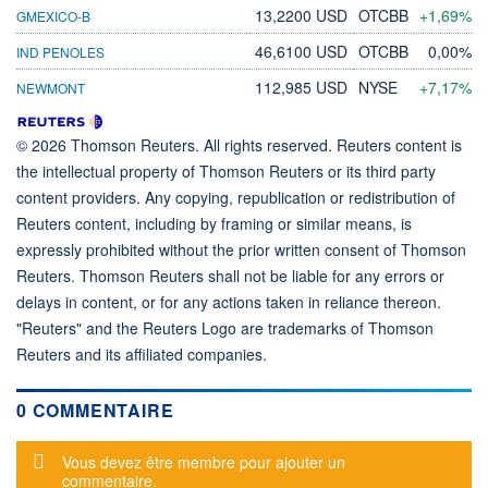
13,2200 USD
OTCBB
+1,69%
GMEXICO-B
46,6100 USD
OTCBB
0,00%
IND PENOLES
112,985 USD
NYSE
+7,17%
NEWMONT
© 2026 Thomson Reuters. All rights reserved. Reuters content is
the intellectual property of Thomson Reuters or its third party
content providers. Any copying, republication or redistribution of
Reuters content, including by framing or similar means, is
expressly prohibited without the prior written consent of Thomson
Reuters. Thomson Reuters shall not be liable for any errors or
delays in content, or for any actions taken in reliance thereon.
"Reuters" and the Reuters Logo are trademarks of Thomson
Reuters and its affiliated companies.
0 COMMENTAIRE
Message d'alerte
Vous devez être membre pour ajouter un
commentaire.