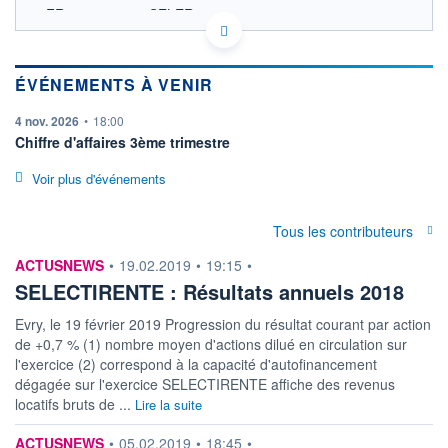
FR0004175842 SELER
ACTIONNAIRES
EURONEXT PARIS DONNÉES TEMPS RÉEL
Politique d'exécution
Cotation sur les autres places
ÉVÉNEMENTS À VENIR
information fournie par
4 nov. 2026
•
18:00
SECTEUR
Biens immobiliers
Chiffre d'affaires 3ème trimestre
destinés à la vente au
détail
Voir plus d'événements
OUVERTURE
CLÔTURE VEILLE
85,0000
85,0000
Tous les contributeurs
+ HAUT
+ BAS
85,0000
85,0000
information fournie par
ACTUSNEWS
•
19.02.2019
•
19:15
•
SELECTIRENTE : Résultats annuels 2018
VOLUME
CAPITAL ÉCHANGÉ
7
0,00%
Evry, le 19 février 2019 Progression du résultat courant par action
VALORISATION
DERNIER ÉCHANGE
355 MEUR
07.08.26 / 11:30:26
de +0,7 % (1) nombre moyen d'actions dilué en circulation sur
l'exercice (2) correspond à la capacité d'autofinancement
LIMITE À LA
LIMITE À LA
dégagée sur l'exercice SELECTIRENTE affiche des revenus
BAISSE
HAUSSE
locatifs bruts de ...
76,0000
92,0000
Lire la suite
RENDEMENT
PER ESTIMÉ
information fournie par
ACTUSNEWS
•
05.02.2019
•
18:45
•
ESTIMÉ 2026
2026