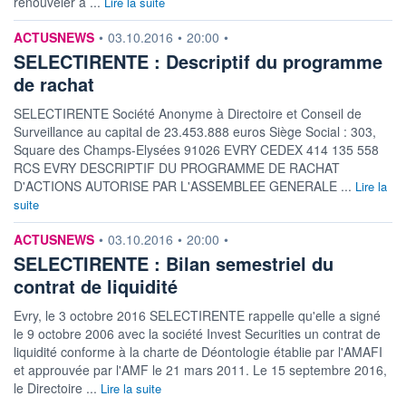
renouveler à ...
Lire la suite
information fournie par
ACTUSNEWS
•
03.10.2016
•
20:00
•
SELECTIRENTE : Descriptif du programme
de rachat
SELECTIRENTE Société Anonyme à Directoire et Conseil de
Surveillance au capital de 23.453.888 euros Siège Social : 303,
Square des Champs-Elysées 91026 EVRY CEDEX 414 135 558
RCS EVRY DESCRIPTIF DU PROGRAMME DE RACHAT
D'ACTIONS AUTORISE PAR L'ASSEMBLEE GENERALE ...
Lire la
suite
information fournie par
ACTUSNEWS
•
03.10.2016
•
20:00
•
SELECTIRENTE : Bilan semestriel du
contrat de liquidité
Evry, le 3 octobre 2016 SELECTIRENTE rappelle qu'elle a signé
le 9 octobre 2006 avec la société Invest Securities un contrat de
liquidité conforme à la charte de Déontologie établie par l'AMAFI
et approuvée par l'AMF le 21 mars 2011. Le 15 septembre 2016,
le Directoire ...
Lire la suite