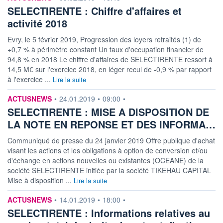
5,00%
25,76
SELECTIRENTE : Chiffre d'affaires et
activité 2018
DERNIER
DATE
DIVIDENDE
DERNIER
DIVIDENDE
4,20 EUR (08/06/26)
Evry, le 5 février 2019, Progression des loyers retraités (1) de
08/06/26
+0,7 % à périmètre constant Un taux d'occupation financier de
94,8 % en 2018 Le chiffre d'affaires de SELECTIRENTE ressort à
PROCHAIN
DIVIDENDE
14,5 M€ sur l'exercice 2018, en léger recul de -0,9 % par rapport
-
à l'exercice ...
Lire la suite
ÉLIGIBILITÉ
RISQUE ESG
CTO BUSINESS
information fournie par
ACTUSNEWS
•
24.01.2019
•
09:00
•
-
SELECTIRENTE : MISE A DISPOSITION DE
LA NOTE EN REPONSE ET DES INFORMA…
+ ALERTE
+ PORTEFEUILLE
+ LISTE
Communiqué de presse du 24 janvier 2019 Offre publique d'achat
visant les actions et les obligations à option de conversion et/ou
d'échange en actions nouvelles ou existantes (OCEANE) de la
société SELECTIRENTE initiée par la société TIKEHAU CAPITAL
Mise à disposition ...
Lire la suite
information fournie par
ACTUSNEWS
•
14.01.2019
•
18:00
•
SELECTIRENTE : Informations relatives au