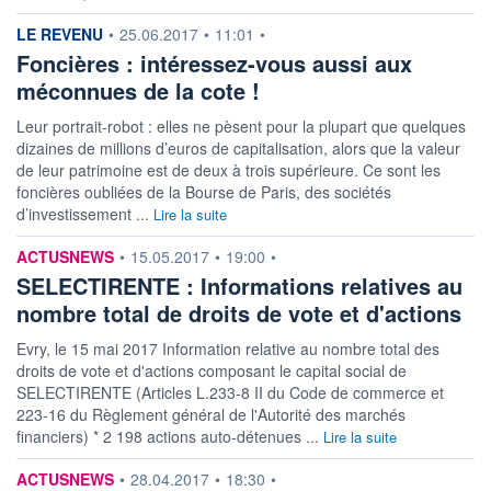
information fournie par
LE REVENU
•
25.06.2017
•
11:01
•
Foncières : intéressez-vous aussi aux
méconnues de la cote !
Leur portrait-robot : elles ne pèsent pour la plupart que quelques
dizaines de millions d’euros de capitalisation, alors que la valeur
de leur patrimoine est de deux à trois supérieure. Ce sont les
foncières oubliées de la Bourse de Paris, des sociétés
d’investissement ...
Lire la suite
information fournie par
ACTUSNEWS
•
15.05.2017
•
19:00
•
SELECTIRENTE : Informations relatives au
nombre total de droits de vote et d'actions
Evry, le 15 mai 2017 Information relative au nombre total des
droits de vote et d'actions composant le capital social de
SELECTIRENTE (Articles L.233-8 II du Code de commerce et
223-16 du Règlement général de l'Autorité des marchés
financiers) * 2 198 actions auto-détenues ...
Lire la suite
information fournie par
ACTUSNEWS
•
28.04.2017
•
18:30
•