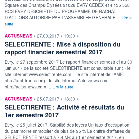
Square des Champs-Elysées 91026 EVRY CEDEX 414 135 558
RCS EVRY DESCRIPTIF DU PROGRAMME DE RACHAT
D'ACTIONS AUTORISE PAR L'ASSEMBLEE GENERALE ...
Lire la
suite
information fournie par
ACTUSNEWS
•
27.09.2017
•
19:30
•
SELECTIRENTE : Mise à disposition du
rapport financier semestriel 2017
Evry, le 27 septembre 2017 Le rapport financier semestriel au 30
juin 2017 de la société SELECTIRENTE est consultable sur : - le
site internet www.selectirente.com, - le site internet de l'AMF
http://amf-france.org - le site internet Actusnews.com
http://actusnews.com ...
Lire la suite
information fournie par
ACTUSNEWS
•
25.07.2017
•
18:30
•
SELECTIRENTE : Activité et résultats du
1er semestre 2017
Evry, le 25 juillet 2017, Stabilité des loyers Un taux d'occupation
du patrimoine immobilier de plus de 95 % Le chiffre d'affaires de
SELECTIRENTE ressort à 7,4 M€ au 1 er semestre 2017, en