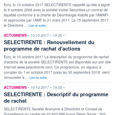
Evry, le 10 octobre 2017 SELECTIRENTE rappelle qu'elle a signé
le 9 octobre 2006 avec la société Invest Securities un contrat de
liquidité conforme à la charte de Déontologie établie par l'AMAFI
et approuvée par l'AMF le 21 mars 2011. Le 15 septembre 2017,
le Directoire ...
Lire la suite
information fournie par
ACTUSNEWS
•
10.10.2017
•
19:30
•
SELECTIRENTE : Renouvellement du
programme de rachat d'actions
Evry, le 10 octobre 2017 La description du programme de rachat
d'actions de la société SELECTIRENTE est disponible sur son site
internet www.selectirente.com. Ce programme, en vigueur à
compter du 1 er octobre 2017 jusqu'au 30 septembre 2018, vient
renouveler à ...
Lire la suite
information fournie par
ACTUSNEWS
•
10.10.2017
•
19:30
•
SELECTIRENTE : Descriptif du programme
de rachat
SELECTIRENTE Société Anonyme à Directoire et Conseil de
Surveillance au capital de 23.453.888 euros Siège Social : 303,