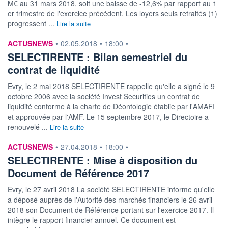
M€ au 31 mars 2018, soit une baisse de -12,6% par rapport au 1
er trimestre de l'exercice précédent. Les loyers seuls retraités (1)
progressent ...
Lire la suite
information fournie par
ACTUSNEWS
•
02.05.2018
•
18:00
•
SELECTIRENTE : Bilan semestriel du
contrat de liquidité
Evry, le 2 mai 2018 SELECTIRENTE rappelle qu'elle a signé le 9
octobre 2006 avec la société Invest Securities un contrat de
liquidité conforme à la charte de Déontologie établie par l'AMAFI
et approuvée par l'AMF. Le 15 septembre 2017, le Directoire a
renouvelé ...
Lire la suite
information fournie par
ACTUSNEWS
•
27.04.2018
•
18:00
•
SELECTIRENTE : Mise à disposition du
Document de Référence 2017
Evry, le 27 avril 2018 La société SELECTIRENTE informe qu'elle
a déposé auprès de l'Autorité des marchés financiers le 26 avril
2018 son Document de Référence portant sur l'exercice 2017. Il
intègre le rapport financier annuel. Ce document est