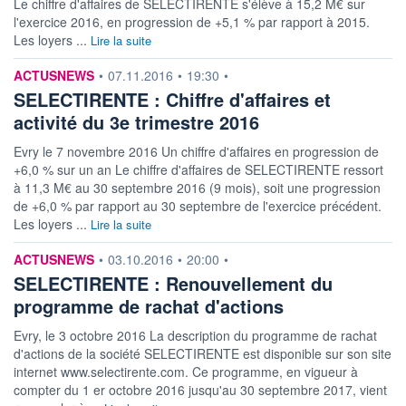
Le chiffre d'affaires de SELECTIRENTE s'élève à 15,2 M€ sur
l'exercice 2016, en progression de +5,1 % par rapport à 2015.
Les loyers ...
Lire la suite
information fournie par
ACTUSNEWS
•
07.11.2016
•
19:30
•
SELECTIRENTE : Chiffre d'affaires et
activité du 3e trimestre 2016
Evry le 7 novembre 2016 Un chiffre d'affaires en progression de
+6,0 % sur un an Le chiffre d'affaires de SELECTIRENTE ressort
à 11,3 M€ au 30 septembre 2016 (9 mois), soit une progression
de +6,0 % par rapport au 30 septembre de l'exercice précédent.
Les loyers ...
Lire la suite
information fournie par
ACTUSNEWS
•
03.10.2016
•
20:00
•
SELECTIRENTE : Renouvellement du
programme de rachat d'actions
Evry, le 3 octobre 2016 La description du programme de rachat
d'actions de la société SELECTIRENTE est disponible sur son site
internet www.selectirente.com. Ce programme, en vigueur à
compter du 1 er octobre 2016 jusqu'au 30 septembre 2017, vient