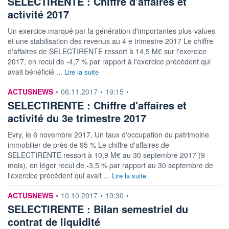
SELECTIRENTE : Chiffre d'affaires et
activité 2017
Un exercice marqué par la génération d'importantes plus-values
et une stabilisation des revenus au 4 e trimestre 2017 Le chiffre
d'affaires de SELECTIRENTE ressort à 14,5 M€ sur l'exercice
2017, en recul de -4,7 % par rapport à l'exercice précédent qui
avait bénéficié ...
Lire la suite
information fournie par
ACTUSNEWS
•
06.11.2017
•
19:15
•
SELECTIRENTE : Chiffre d'affaires et
activité du 3e trimestre 2017
Evry, le 6 novembre 2017, Un taux d'occupation du patrimoine
immobilier de près de 95 % Le chiffre d'affaires de
SELECTIRENTE ressort à 10,9 M€ au 30 septembre 2017 (9
mois), en léger recul de -3,5 % par rapport au 30 septembre de
l'exercice précédent qui avait ...
Lire la suite
information fournie par
ACTUSNEWS
•
10.10.2017
•
19:30
•
SELECTIRENTE : Bilan semestriel du
contrat de liquidité