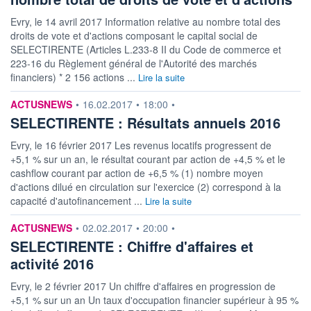
Evry, le 14 avril 2017 Information relative au nombre total des
droits de vote et d'actions composant le capital social de
SELECTIRENTE (Articles L.233-8 II du Code de commerce et
223-16 du Règlement général de l'Autorité des marchés
financiers) * 2 156 actions ...
Lire la suite
information fournie par
ACTUSNEWS
•
16.02.2017
•
18:00
•
SELECTIRENTE : Résultats annuels 2016
Evry, le 16 février 2017 Les revenus locatifs progressent de
+5,1 % sur un an, le résultat courant par action de +4,5 % et le
cashflow courant par action de +6,5 % (1) nombre moyen
d'actions dilué en circulation sur l'exercice (2) correspond à la
capacité d'autofinancement ...
Lire la suite
information fournie par
ACTUSNEWS
•
02.02.2017
•
20:00
•
SELECTIRENTE : Chiffre d'affaires et
activité 2016
Evry, le 2 février 2017 Un chiffre d'affaires en progression de
+5,1 % sur un an Un taux d'occupation financier supérieur à 95 %