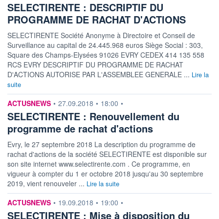
SELECTIRENTE : DESCRIPTIF DU
PROGRAMME DE RACHAT D'ACTIONS
SELECTIRENTE Société Anonyme à Directoire et Conseil de
Surveillance au capital de 24.445.968 euros Siège Social : 303,
Square des Champs-Elysées 91026 EVRY CEDEX 414 135 558
RCS EVRY DESCRIPTIF DU PROGRAMME DE RACHAT
D'ACTIONS AUTORISE PAR L'ASSEMBLEE GENERALE ...
Lire la
suite
information fournie par
ACTUSNEWS
•
27.09.2018
•
18:00
•
SELECTIRENTE : Renouvellement du
programme de rachat d'actions
Evry, le 27 septembre 2018 La description du programme de
rachat d'actions de la société SELECTIRENTE est disponible sur
son site internet www.selectirente.com . Ce programme, en
vigueur à compter du 1 er octobre 2018 jusqu'au 30 septembre
2019, vient renouveler ...
Lire la suite
information fournie par
ACTUSNEWS
•
19.09.2018
•
19:00
•
SELECTIRENTE : Mise à disposition du