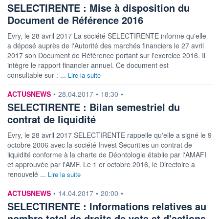
SELECTIRENTE : Mise à disposition du
Document de Référence 2016
Evry, le 28 avril 2017 La société SELECTIRENTE informe qu'elle
a déposé auprès de l'Autorité des marchés financiers le 27 avril
2017 son Document de Référence portant sur l'exercice 2016. Il
intègre le rapport financier annuel. Ce document est
consultable sur : ...
Lire la suite
information fournie par
ACTUSNEWS
•
28.04.2017
•
18:30
•
SELECTIRENTE : Bilan semestriel du
contrat de liquidité
Evry, le 28 avril 2017 SELECTIRENTE rappelle qu'elle a signé le 9
octobre 2006 avec la société Invest Securities un contrat de
liquidité conforme à la charte de Déontologie établie par l'AMAFI
et approuvée par l'AMF. Le 1 er octobre 2016, le Directoire a
renouvelé ...
Lire la suite
information fournie par
ACTUSNEWS
•
14.04.2017
•
20:00
•
SELECTIRENTE : Informations relatives au
nombre total de droits de vote et d'actions