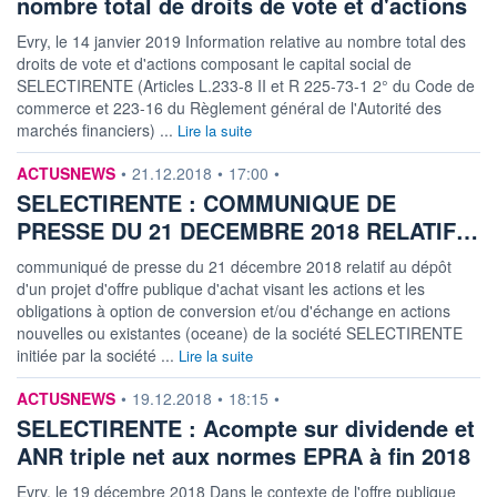
nombre total de droits de vote et d'actions
Evry, le 14 janvier 2019 Information relative au nombre total des
droits de vote et d'actions composant le capital social de
SELECTIRENTE (Articles L.233-8 II et R 225-73-1 2° du Code de
commerce et 223-16 du Règlement général de l'Autorité des
marchés financiers) ...
Lire la suite
information fournie par
ACTUSNEWS
•
21.12.2018
•
17:00
•
SELECTIRENTE : COMMUNIQUE DE
PRESSE DU 21 DECEMBRE 2018 RELATIF…
communiqué de presse du 21 décembre 2018 relatif au dépôt
d'un projet d'offre publique d'achat visant les actions et les
obligations à option de conversion et/ou d'échange en actions
nouvelles ou existantes (oceane) de la société SELECTIRENTE
initiée par la société ...
Lire la suite
information fournie par
ACTUSNEWS
•
19.12.2018
•
18:15
•
SELECTIRENTE : Acompte sur dividende et
ANR triple net aux normes EPRA à fin 2018
Evry, le 19 décembre 2018 Dans le contexte de l'offre publique