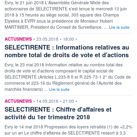
Evry, le 21 juin 2018 L'Assemblée Générale Mixte des
actionnaires de SELECTIRENTE s'est tenue le mercredi 13 juin
2018 à 15 heures au siège social, 303 square des Champs
Elysées à EVRY sous la présidence de Monsieur Hubert
MARTINIER, Président du Conseil de Surveillance. ...
Lire la suite
information fournie par
ACTUSNEWS
•
23.05.2018
•
18:00
•
SELECTIRENTE : Informations relatives au
nombre total de droits de vote et d'actions
Evry, le 23 mai 2018 Information relative au nombre total des
droits de vote et d'actions composant le capital social de
SELECTIRENTE (Articles L.233-8 II et R 225-73-1 2° du Code de
commerce et 223-16 du Règlement général de l'Autorité des
marchés financiers) ...
Lire la suite
information fournie par
ACTUSNEWS
•
14.05.2018
•
21:00
•
SELECTIRENTE : Chiffre d'affaires et
activité du 1er trimestre 2018
Evry le 14 mai 2018 Progression des loyers retraités (1) de +2,2%
sur un an Le chiffre d'affaires de SELECTIRENTE ressort à 3,3