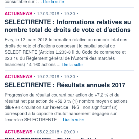
consultable sur : ...
Lire la suite
information fournie par
ACTUSNEWS
•
12.03.2018
•
19:30
•
SELECTIRENTE : Informations relatives au
nombre total de droits de vote et d'actions
Evry, le 12 mars 2018 Information relative au nombre total des
droits de vote et d'actions composant le capital social de
SELECTIRENTE (Articles L.233-8 II du Code de commerce et
223-16 du Règlement général de l'Autorité des marchés
financiers) * 4 160 actions ...
Lire la suite
information fournie par
ACTUSNEWS
•
19.02.2018
•
19:30
•
SELECTIRENTE : Résultats annuels 2017
Progression du résultat courant par action de +7,2 % et du
résultat net par action de +52,3 % (1) nombre moyen d'actions
dilué en circulation sur l'exercice N/S : non significatif (2)
correspond à la capacité d'autofinancement dégagée sur
l'exercice SELECTIRENTE ...
Lire la suite
information fournie par
ACTUSNEWS
•
05.02.2018
•
20:00
•