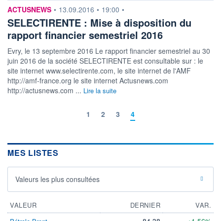
information fournie par
ACTUSNEWS
•
13.09.2016
•
19:00
•
SELECTIRENTE : Mise à disposition du
rapport financier semestriel 2016
Evry, le 13 septembre 2016 Le rapport financier semestriel au 30
juin 2016 de la société SELECTIRENTE est consultable sur : le
site internet www.selectirente.com, le site internet de l'AMF
http://amf-france.org le site internet Actusnews.com
http://actusnews.com ...
Lire la suite
1
2
3
4
MES LISTES
Valeurs les plus consultées
VALEUR
DERNIER
VAR.
84,38
+1,56%