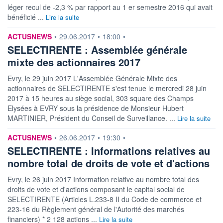
léger recul de -2,3 % par rapport au 1 er semestre 2016 qui avait
bénéficié ...
Lire la suite
information fournie par
ACTUSNEWS
•
29.06.2017
•
18:00
•
SELECTIRENTE : Assemblée générale
mixte des actionnaires 2017
Evry, le 29 juin 2017 L'Assemblée Générale Mixte des
actionnaires de SELECTIRENTE s'est tenue le mercredi 28 juin
2017 à 15 heures au siège social, 303 square des Champs
Elysées à EVRY sous la présidence de Monsieur Hubert
MARTINIER, Président du Conseil de Surveillance. ...
Lire la suite
information fournie par
ACTUSNEWS
•
26.06.2017
•
19:30
•
SELECTIRENTE : Informations relatives au
nombre total de droits de vote et d'actions
Evry, le 26 juin 2017 Information relative au nombre total des
droits de vote et d'actions composant le capital social de
SELECTIRENTE (Articles L.233-8 II du Code de commerce et
223-16 du Règlement général de l'Autorité des marchés
financiers) * 2 128 actions ...
Lire la suite