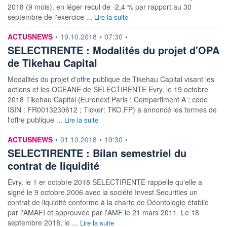
2018 (9 mois), en léger recul de -2,4 % par rapport au 30
septembre de l'exercice ...
Lire la suite
information fournie par
ACTUSNEWS
•
19.10.2018
•
07:30
•
SELECTIRENTE : Modalités du projet d'OPA
de Tikehau Capital
Modalités du projet d'offre publique de Tikehau Capital visant les
actions et les OCEANE de SELECTIRENTE Evry, le 19 octobre
2018 Tikehau Capital (Euronext Paris : Compartiment A ; code
ISIN : FR0013230612 ; Ticker: TKO.FP) a annoncé les termes de
l'offre publique ...
Lire la suite
information fournie par
ACTUSNEWS
•
01.10.2018
•
19:30
•
SELECTIRENTE : Bilan semestriel du
contrat de liquidité
Evry, le 1 er octobre 2018 SELECTIRENTE rappelle qu'elle a
signé le 9 octobre 2006 avec la société Invest Securities un
contrat de liquidité conforme à la charte de Déontologie établie
par l'AMAFI et approuvée par l'AMF le 21 mars 2011. Le 18
septembre 2018, le ...
Lire la suite