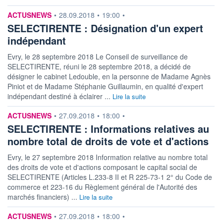
information fournie par
ACTUSNEWS
•
28.09.2018
•
19:00
•
SELECTIRENTE : Désignation d'un expert
indépendant
Evry, le 28 septembre 2018 Le Conseil de surveillance de
SELECTIRENTE, réuni le 28 septembre 2018, a décidé de
désigner le cabinet Ledouble, en la personne de Madame Agnès
Piniot et de Madame Stéphanie Guillaumin, en qualité d'expert
indépendant destiné à éclairer ...
Lire la suite
information fournie par
ACTUSNEWS
•
27.09.2018
•
18:00
•
SELECTIRENTE : Informations relatives au
nombre total de droits de vote et d'actions
Evry, le 27 septembre 2018 Information relative au nombre total
des droits de vote et d'actions composant le capital social de
SELECTIRENTE (Articles L.233-8 II et R 225-73-1 2° du Code de
commerce et 223-16 du Règlement général de l'Autorité des
marchés financiers) ...
Lire la suite
information fournie par
ACTUSNEWS
•
27.09.2018
•
18:00
•