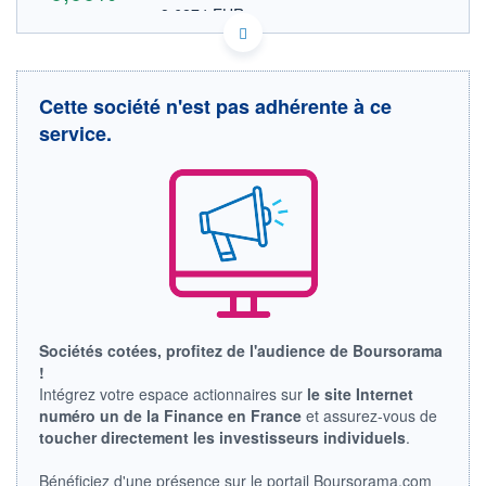
8,6274 EUR
VALEUR INDICATIVE
KYG005821098 AACO
DONNÉES TEMPS DIFFÉRÉ
Politique d'exécution
Cette société n'est pas adhérente à ce
Cotation sur les autres places
service.
OUVERTURE
CLÔTURE VEILLE
0,0000
9,9400
+ HAUT
+ BAS
0,0000
0,0000
VOLUME
CAPITAL ÉCHANGÉ
0
0,00%
VALORISATION
LIMITE À LA
LIMITE À LA
BAISSE
HAUSSE
Sociétés cotées, profitez de l'audience de Boursorama
0,0000
0,0000
!
RENDEMENT
PER ESTIMÉ
Intégrez votre espace actionnaires sur
le site Internet
ESTIMÉ 2026
2026
numéro un de la Finance en France
et assurez-vous de
-
-
toucher directement les investisseurs individuels
.
DERNIER
ÉCHANGE
Bénéficiez d'une présence sur le portail Boursorama.com
03.08.26 / 22:00:00