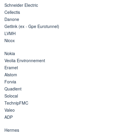
Schneider Electric
Cellectis
Danone
Getlink (ex - Gpe Eurotunnel)
LVMH
Nicox
Nokia
Veolia Environnement
Eramet
Alstom
Forvia
Quadient
Solocal
TechnipFMC
Valeo
ADP
Hermes