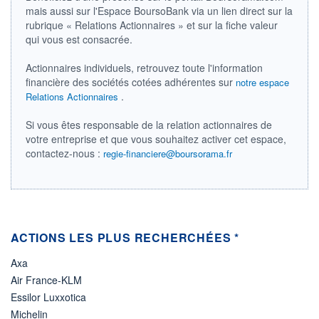
mais aussi sur l'Espace BoursoBank via un lien direct sur la
ÉLIGIBILITÉ
rubrique « Relations Actionnaires » et sur la fiche valeur
Non éligible
qui vous est consacrée.
Boursobank
Actionnaires individuels, retrouvez toute l'information
+ PORTEFEUILLE
+ LISTE
financière des sociétés cotées adhérentes sur
notre espace
.
Relations Actionnaires
Si vous êtes responsable de la relation actionnaires de
votre entreprise et que vous souhaitez activer cet espace,
contactez-nous :
regie-financiere@boursorama.fr
ACTIONS LES PLUS RECHERCHÉES *
Axa
Air France-KLM
Essilor Luxxotica
Michelin