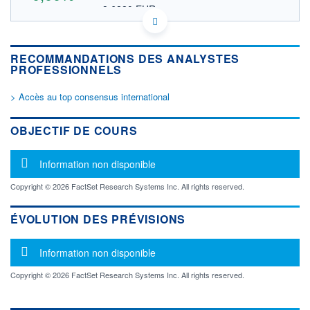
8,6220 EUR
VALEUR INDICATIVE
KYG005821098 AACO
DONNÉES TEMPS DIFFÉRÉ
RECOMMANDATIONS DES ANALYSTES
Politique d'exécution
PROFESSIONNELS
Cotation sur les autres places
> Accès au top consensus international
OUVERTURE
CLÔTURE VEILLE
0,0000
9,9400
+ HAUT
+ BAS
OBJECTIF DE COURS
0,0000
0,0000
VOLUME
CAPITAL ÉCHANGÉ
Message d'information
Information non disponible
0
0,00%
VALORISATION
Copyright © 2026 FactSet Research Systems Inc. All rights reserved.
LIMITE À LA
LIMITE À LA
BAISSE
HAUSSE
ÉVOLUTION DES PRÉVISIONS
0,0000
0,0000
Message d'information
RENDEMENT
PER ESTIMÉ
Information non disponible
ESTIMÉ 2026
2026
-
-
Copyright © 2026 FactSet Research Systems Inc. All rights reserved.
DERNIER
ÉCHANGE
03.08.26 / 22:00:00