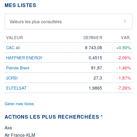
MES LISTES
ÉLIGIBILITÉ
Non éligible
Boursobank
Valeurs les plus consultées
+ PORTEFEUILLE
+ LISTE
VALEUR
DERNIER
VAR.
8 743,08
+0,50%
CAC 40
0,4515
-2,06%
HAFFNER ENERGY
81,87
-1,46%
Pétrole Brent
27,3
-1,87%
2CRSI
1,9865
-7,26%
EUTELSAT
Gérer mes listes
ACTIONS LES PLUS RECHERCHÉES *
Axa
Air France-KLM