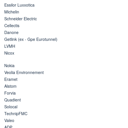
Essilor Luxxotica
Michelin
Schneider Electric
Cellectis
Danone
Getlink (ex - Gpe Eurotunnel)
LVMH
Nicox
Nokia
Veolia Environnement
Eramet
Alstom
Forvia
Quadient
Solocal
TechnipFMC
Valeo
ADP