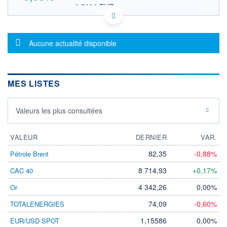
8,5996 EUR
VALEUR INDICATIVE
KYG005821098 AACO
DONNÉES TEMPS DIFFÉRÉ
Message d'information
Politique d'exécution
Aucune actualité disponible
Cotation sur les autres places
OUVERTURE
CLÔTURE VEILLE
9,9400
9,9400
MES LISTES
+ HAUT
+ BAS
9,9400
9,9400
Valeurs les plus consultées
VOLUME
CAPITAL ÉCHANGÉ
0
0,00%
VALORISATION
VALEUR
DERNIER
VAR.
LIMITE À LA
LIMITE À LA
82,35
-0,88%
Pétrole Brent
BAISSE
HAUSSE
0,0000
0,0000
8 714,93
+0,17%
CAC 40
RENDEMENT
PER ESTIMÉ
4 342,26
0,00%
Or
ESTIMÉ 2026
2026
-
-
74,09
-0,60%
TOTALENERGIES
DERNIER
ÉCHANGE
1,15586
0,00%
EUR/USD SPOT
07.08.26 / 22:00:00