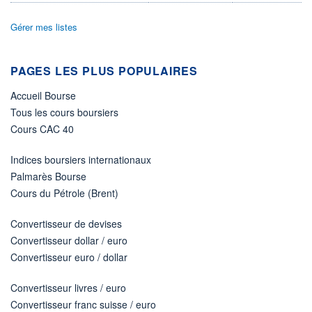
ÉLIGIBILITÉ
Gérer mes listes
Non éligible
Boursobank
PAGES LES PLUS POPULAIRES
+ PORTEFEUILLE
+ LISTE
Accueil Bourse
Tous les cours boursiers
Cours CAC 40
Indices boursiers internationaux
Palmarès Bourse
Cours du Pétrole (Brent)
Convertisseur de devises
Convertisseur dollar / euro
Convertisseur euro / dollar
Convertisseur livres / euro
Convertisseur franc suisse / euro