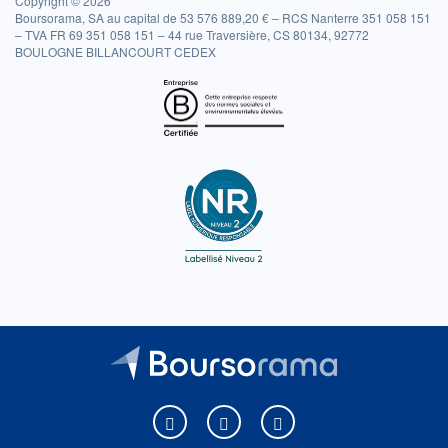
Copyright © 2026
Boursorama, SA au capital de 53 576 889,20 € – RCS Nanterre 351 058 151
– TVA FR 69 351 058 151 – 44 rue Traversière, CS 80134, 92772
BOULOGNE BILLANCOURT CEDEX
Boursorama sur Facebook
Boursorama sur X
Boursorama sur Youtu