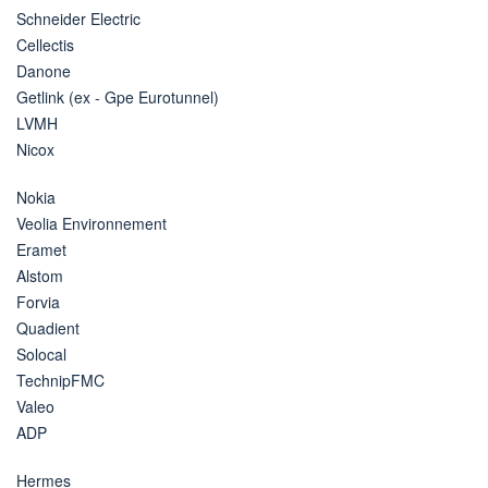
Schneider Electric
Cellectis
Danone
Getlink (ex - Gpe Eurotunnel)
LVMH
Nicox
Nokia
Veolia Environnement
Eramet
Alstom
Forvia
Quadient
Solocal
TechnipFMC
Valeo
ADP
Hermes