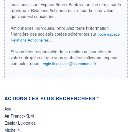
DIVIDENDE
mais aussi sur l'Espace BoursoBank via un lien direct sur la
0,00 CAD
-
rubrique « Relations Actionnaires » et sur la fiche valeur
qui vous est consacrée.
PROCHAIN
DIVIDENDE
-
Actionnaires individuels, retrouvez toute l'information
financière des sociétés cotées adhérentes sur
notre espace
ÉLIGIBILITÉ
Non éligible
.
Relations Actionnaires
Boursobank
Si vous êtes responsable de la relation actionnaires de
votre entreprise et que vous souhaitez activer cet espace,
+ PORTEFEUILLE
+ LISTE
contactez-nous :
regie-financiere@boursorama.fr
ACTIONS LES PLUS RECHERCHÉES *
Axa
Air France-KLM
Essilor Luxxotica
Michelin