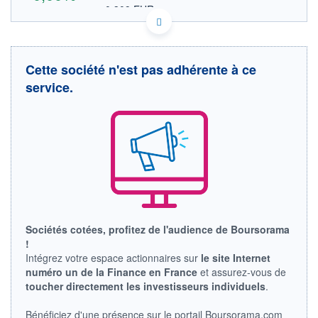
0,309 EUR
VALEUR INDICATIVE
CA8913171093 TQE
DONNÉES TEMPS DIFFÉRÉ
Politique d'exécution
Cette société n'est pas adhérente à ce
Cotation sur les autres places
service.
OUVERTURE
CLÔTURE VEILLE
0,000
0,500
+ HAUT
+ BAS
0,000
0,000
VOLUME
CAPITAL ÉCHANGÉ
0
0,00%
VALORISATION
DERNIER ÉCHANGE
29.07.11 / 15:42:17
LIMITE À LA
LIMITE À LA
Sociétés cotées, profitez de l'audience de Boursorama
BAISSE
HAUSSE
!
0,000
0,000
Intégrez votre espace actionnaires sur
le site Internet
RENDEMENT
PER ESTIMÉ
numéro un de la Finance en France
et assurez-vous de
ESTIMÉ 2026
2026
toucher directement les investisseurs individuels
.
-
-
DERNIER
DATE
Bénéficiez d'une présence sur le portail Boursorama.com
DIVIDENDE
DERNIER