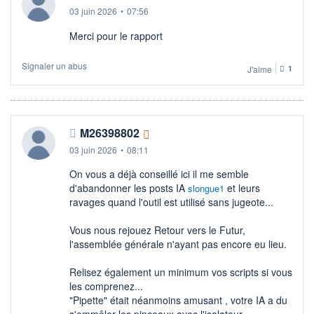
03 juin 2026
•
07:56
Merci pour le rapport
Signaler un abus
J'aime
1
M26398802
03 juin 2026
•
08:11
On vous a déjà conseillé ici il me semble
d'abandonner les posts IA
et leurs
slongue1
ravages quand l'outil est utilisé sans jugeote...
Vous nous rejouez Retour vers le Futur,
l'assemblée générale n'ayant pas encore eu lieu.
Relisez également un minimum vos scripts si vous
les comprenez...
"Pipette" était néanmoins amusant , votre IA a du
s'emmêler les pinceaux avec l'isolateur.