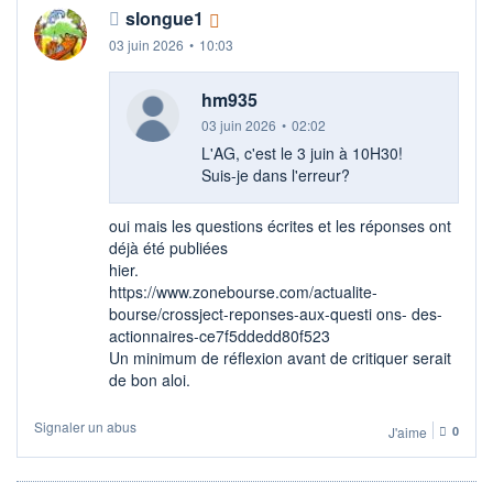
slongue1
03 juin 2026
•
10:03
hm935
03 juin 2026
•
02:02
L'AG, c'est le 3 juin à 10H30!
Suis-je dans l'erreur?
oui mais les questions écrites et les réponses ont
déjà été publiées
hier.
https://www.zonebourse.com/actualite-
bourse/crossject-reponses-aux-questi ons- des-
actionnaires-ce7f5ddedd80f523
Un minimum de réflexion avant de critiquer serait
de bon aloi.
Signaler un abus
J'aime
0