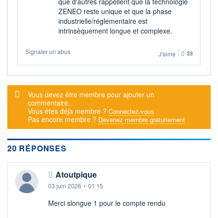
que d'autres rappellent que la technologie
ZENEO reste unique et que la phase
industrielle/réglementaire est
intrinsèquement longue et complexe.
Signaler un abus
J'aime
23
Message d'alerte
Vous devez être membre pour ajouter un
commentaire.
Vous êtes déjà membre ?
Connectez-vous
Pas encore membre ?
Devenez membre gratuitement
20 RÉPONSES
Atoutpique
03 juin 2026
•
01:15
Merci slongue 1 pour le compte rendu