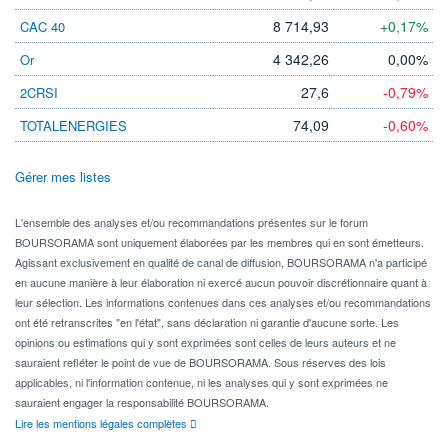
8 714,93
+0,17%
CAC 40
4 342,26
0,00%
Or
27,6
-0,79%
2CRSI
74,09
-0,60%
TOTALENERGIES
Gérer mes listes
L'ensemble des analyses et/ou recommandations présentes sur le forum
BOURSORAMA sont uniquement élaborées par les membres qui en sont émetteurs.
Agissant exclusivement en qualité de canal de diffusion, BOURSORAMA n'a participé
en aucune manière à leur élaboration ni exercé aucun pouvoir discrétionnaire quant à
leur sélection. Les informations contenues dans ces analyses et/ou recommandations
ont été retranscrites "en l'état", sans déclaration ni garantie d'aucune sorte. Les
opinions ou estimations qui y sont exprimées sont celles de leurs auteurs et ne
sauraient refléter le point de vue de BOURSORAMA. Sous réserves des lois
applicables, ni l'information contenue, ni les analyses qui y sont exprimées ne
sauraient engager la responsabilité BOURSORAMA.
Lire les mentions légales complètes