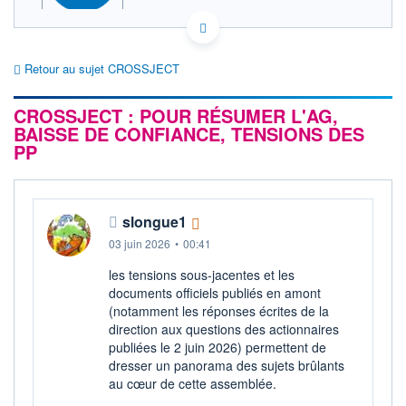
ACTIONNAIRES
FR0011716265 ALCJ
EURONEXT PARIS DONNÉES TEMPS RÉEL
Retour au sujet CROSSJECT
Politique d'exécution
Cotation sur les autres places
CROSSJECT : POUR RÉSUMER L'AG,
BAISSE DE CONFIANCE, TENSIONS DES
1,54
PP
1,52
1,50
slongue1
1,48
11h51
14h42
17h33
03 juin 2026
•
00:41
SECTEUR
les tensions sous-jacentes et les
Fournitures médicales
documents officiels publiés en amont
(notamment les réponses écrites de la
OUVERTURE
CLÔTURE VEILLE
direction aux questions des actionnaires
1,520
1,520
publiées le 2 juin 2026) permettent de
+ HAUT
+ BAS
dresser un panorama des sujets brûlants
1,550
1,492
au cœur de cette assemblée.
VOLUME
CAPITAL ÉCHANGÉ