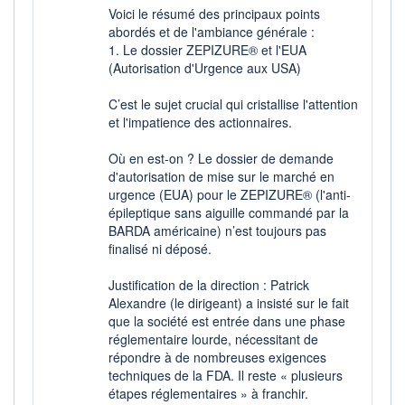
201 714
0,34%
Voici le résumé des principaux points
VALORISATION
DERNIER ÉCHANGE
abordés et de l'ambiance générale :
90 MEUR
07.08.26 / 17:35:54
1. Le dossier ZEPIZURE® et l'EUA
(Autorisation d'Urgence aux USA)
LIMITE À LA
LIMITE À LA
BAISSE
HAUSSE
1,424
1,572
C’est le sujet crucial qui cristallise l'attention
et l'impatience des actionnaires.
RENDEMENT
PER ESTIMÉ
ESTIMÉ 2026
2026
-
7,89
Où en est-on ? Le dossier de demande
d'autorisation de mise sur le marché en
DERNIER
DATE
DIVIDENDE
DERNIER
urgence (EUA) pour le ZEPIZURE® (l'anti-
DIVIDENDE
0,00 EUR
épileptique sans aiguille commandé par la
-
BARDA américaine) n’est toujours pas
PROCHAIN
finalisé ni déposé.
DIVIDENDE
-
Justification de la direction : Patrick
ÉLIGIBILITÉ
RISQUE ESG
Alexandre (le dirigeant) a insisté sur le fait
PEA
PEA-PME
que la société est entrée dans une phase
-
CTO BUSINESS
réglementaire lourde, nécessitant de
répondre à de nombreuses exigences
techniques de la FDA. Il reste « plusieurs
+ ALERTE
+ PORTEFEUILLE
+ LISTE
étapes réglementaires » à franchir.